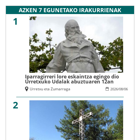
AZKEN 7 EGUNETAKO IRAKURRIENAK
1
Iparragirreri lore eskaintza egingo dio
Urretxuko Udalak abuztuaren 12an
Urretxu eta Zumarraga
2026
/
08
/
06
2