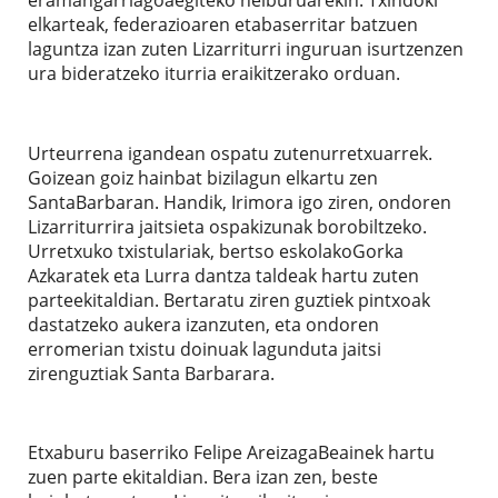
elkarteak, federazioaren etabaserritar batzuen
laguntza izan zuten Lizarriturri inguruan isurtzenzen
ura bideratzeko iturria eraikitzerako orduan.
Urteurrena igandean ospatu zutenurretxuarrek.
Goizean goiz hainbat bizilagun elkartu zen
SantaBarbaran. Handik, Irimora igo ziren, ondoren
Lizarriturrira jaitsieta ospakizunak borobiltzeko.
Urretxuko txistulariak, bertso eskolakoGorka
Azkaratek eta Lurra dantza taldeak hartu zuten
parteekitaldian. Bertaratu ziren guztiek pintxoak
dastatzeko aukera izanzuten, eta ondoren
erromerian txistu doinuak lagunduta jaitsi
zirenguztiak Santa Barbarara.
Etxaburu baserriko Felipe AreizagaBeainek hartu
zuen parte ekitaldian. Bera izan zen, beste