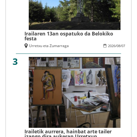
Irailaren 13an ospatuko da Belokiko
festa
Urretxu eta Zumarraga
2026
/
08
/
07
3
Irailetik aurrera, hainbat arte tailer
izango dira aukeran Urretxun