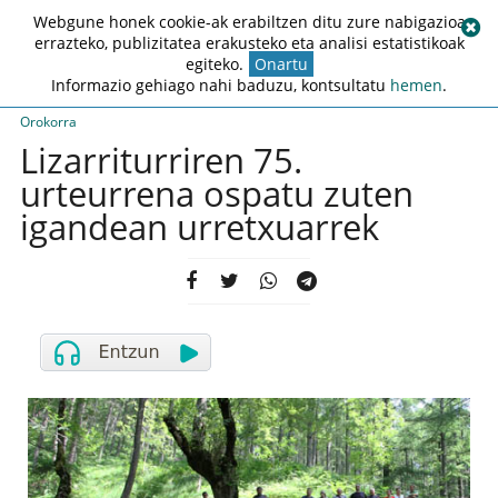
Webgune honek cookie-ak erabiltzen ditu zure nabigazioa
errazteko, publizitatea erakusteko eta analisi estatistikoak
egiteko.
Onartu
Informazio gehiago nahi baduzu, kontsultatu
hemen
.
Orokorra
Lizarriturriren 75.
urteurrena ospatu zuten
igandean urretxuarrek