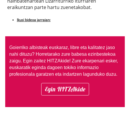
hainbatenartean Lizarriturriko iturriaren
eraikuntzan parte hartu zuenetakobat.
Ikusi bideoa jarraian:
Goierriko albisteak euskaraz, libre eta kalitatez jaso
nahi dituzu?
Horretarako zure babesa ezinbestekoa
zaigu. Egin zaitez HITZAkide!
Zure ekarpenari esker,
euskaratik eginda dagoen tokiko informazio
profesionala garatzen eta indartzen lagunduko duzu.
Egin HITZAkide