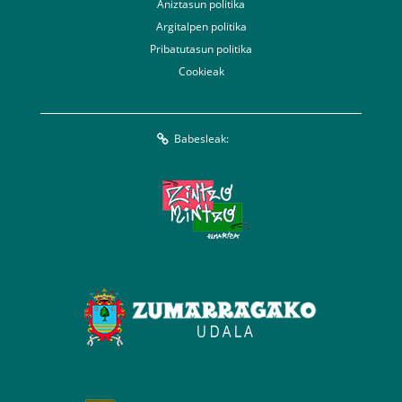
Aniztasun politika
Argitalpen politika
Pribatutasun politika
Cookieak
Babesleak: