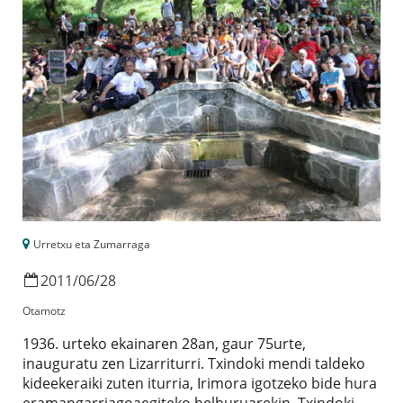
Urretxu eta Zumarraga
2011
/
06
/
28
Otamotz
1936. urteko ekainaren 28an, gaur 75urte,
inauguratu zen Lizarriturri. Txindoki mendi taldeko
kideekeraiki zuten iturria, Irimora igotzeko bide hura
eramangarriagoaegiteko helburuarekin. Txindoki