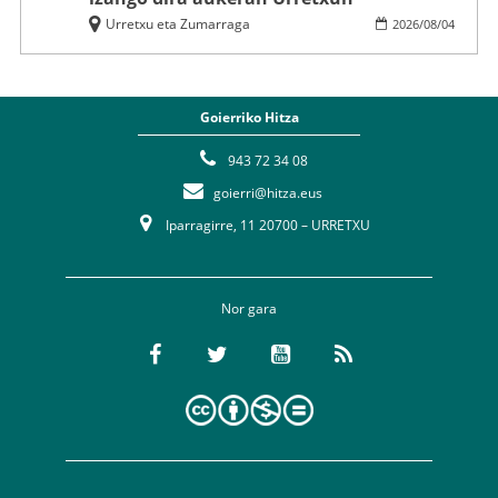
Urretxu eta Zumarraga
2026
/
08
/
04
Goierriko Hitza
943 72 34 08
goierri@hitza.eus
Iparragirre, 11 20700 – URRETXU
Nor gara