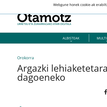
Webgune honek cookie-ak erabiltze
ALBISTEAK
MULTI
Orokorra
Argazki lehiaketetar
dagoeneko