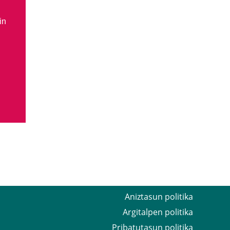
in
Aniztasun politika
Argitalpen politika
Pribatutasun politika