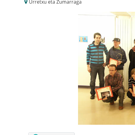
Urretxu eta Zumarraga