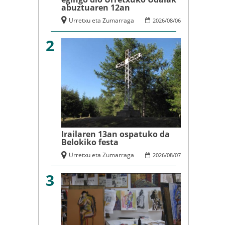
abuztuaren 12an
Urretxu eta Zumarraga
2026
/
08
/
06
2
Irailaren 13an ospatuko da
Belokiko festa
Urretxu eta Zumarraga
2026
/
08
/
07
3