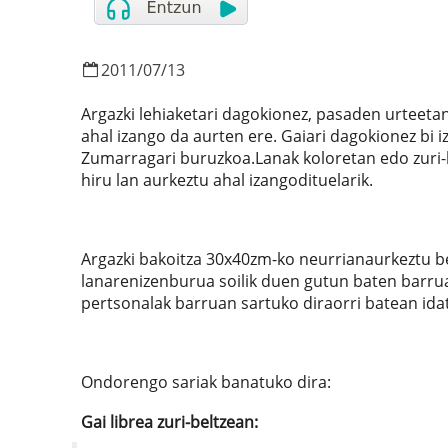
2011
/
07
/
13
Argazki lehiaketari dagokionez, pasaden urteetan
ahal izango da aurten ere. Gaiari dagokionez bi i
Zumarragari buruzkoa.Lanak koloretan edo zuri-b
hiru lan aurkeztu ahal izangodituelarik.
Argazki bakoitza 30x40zm-ko neurrianaurkeztu be
lanarenizenburua soilik duen gutun baten barrua
pertsonalak barruan sartuko diraorri batean idat
Ondorengo sariak banatuko dira:
Gai librea zuri-beltzean: