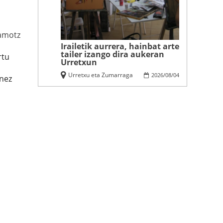
amotz
Irailetik aurrera, hainbat arte
tailer izango dira aukeran
rtu
Urretxun
Urretxu eta Zumarraga
2026
/
08
/
04
enez