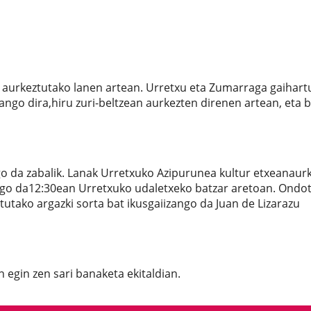
n aurkeztutako lanen artean. Urretxu eta Zumarraga gaihart
ango dira,hiru zuri-beltzean aurkezten direnen artean, eta 
o da zabalik. Lanak Urretxuko Azipurunea kultur etxeanaur
ngo da12:30ean Urretxuko udaletxeko batzar aretoan. Ondot
utako argazki sorta bat ikusgaiizango da Juan de Lizarazu
in egin zen sari banaketa ekitaldian.