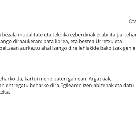
Ot
 bezala modalitate eta teknika ezberdinak erabilita parteha
zango diraaukeran: bata librea, eta bestea Urretxu eta
eltzean aurkeztu ahal izango dira,lehiakide bakoitzak gehi
harko da, kartoi mehe baten gainean. Argazkiak,
n entregatu beharko dira.Egilearen izen-abizenak eta datu
zita.