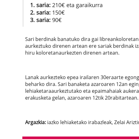
1. saria:
210€ eta garaikurra
2. saria:
150€
3. saria:
90€
Sari berdinak banatuko dira gai libreankoloreta
aurkeztuko direnen artean ere sariak berdinak iz
hiru koloretanaurkezten direnen artean.
Lanak aurkezteko epea irailaren 30eraarte egong
beharko dira. Sari banaketa azaroaren 12an egi
lehiaketaraaurkeztutako eta epaimahaiak aukerat
erakusketa gelan, azaroaren 12tik 20rabitartean.
Argazkia:
iazko lehiaketako irabazleak, Zelai Arizt