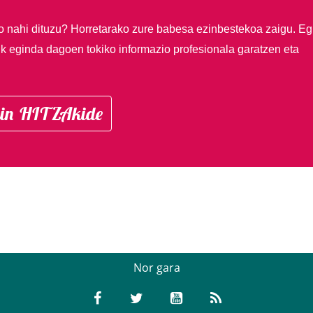
so nahi dituzu?
Horretarako zure babesa ezinbestekoa zaigu. Eg
ik eginda dagoen tokiko informazio profesionala garatzen eta
in HITZAkide
Nor gara