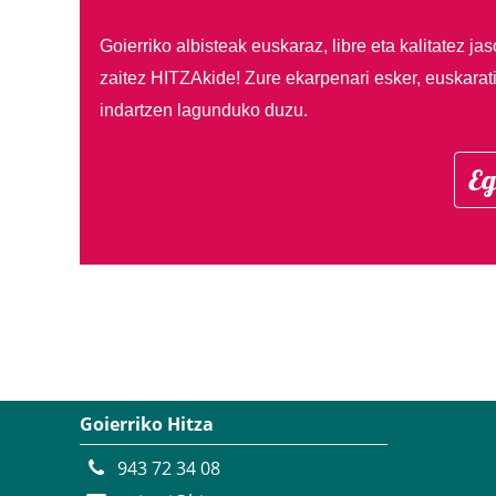
Goierriko albisteak euskaraz, libre eta kalitatez ja
zaitez HITZAkide!
Zure ekarpenari esker, euskarat
indartzen lagunduko duzu.
Eg
Goierriko Hitza
943 72 34 08