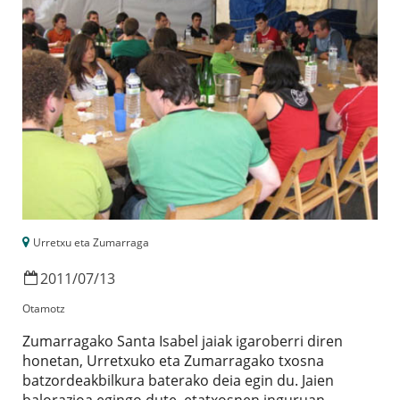
Urretxu eta Zumarraga
2011
/
07
/
13
Otamotz
Zumarragako Santa Isabel jaiak igaroberri diren
honetan, Urretxuko eta Zumarragako txosna
batzordeakbilkura baterako deia egin du. Jaien
balorazioa egingo dute, etatxosnen inguruan