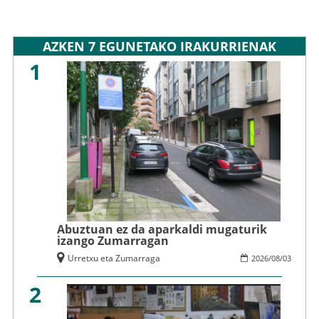
AZKEN 7 EGUNETAKO IRAKURRIENAK
1
Abuztuan ez da aparkaldi mugaturik
izango Zumarragan
Urretxu eta Zumarraga
2026
/
08
/
03
2