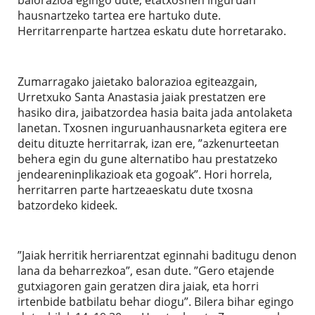
hausnartzeko tartea ere hartuko dute.
Herritarrenparte hartzea eskatu dute horretarako.
Zumarragako jaietako balorazioa egiteazgain,
Urretxuko Santa Anastasia jaiak prestatzen ere
hasiko dira, jaibatzordea hasia baita jada antolaketa
lanetan. Txosnen inguruanhausnarketa egitera ere
deitu dituzte herritarrak, izan ere, ”azkenurteetan
behera egin du gune alternatibo hau prestatzeko
jendeareninplikazioak eta gogoak”. Hori horrela,
herritarren parte hartzeaeskatu dute txosna
batzordeko kideek.
”Jaiak herritik herriarentzat eginnahi baditugu denon
lana da beharrezkoa”, esan dute. ”Gero etajende
gutxiagoren gain geratzen dira jaiak, eta horri
irtenbide batbilatu behar diogu”. Bilera bihar egingo