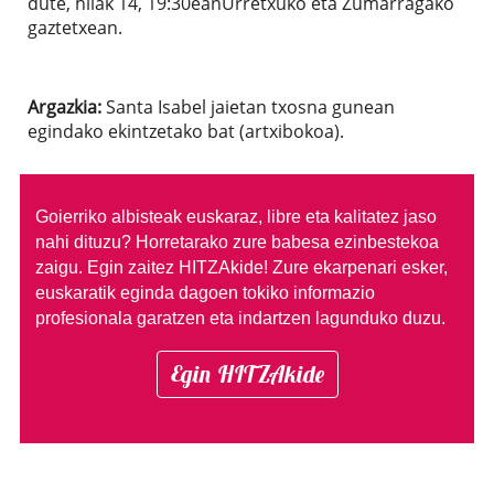
dute, hilak 14, 19:30eanUrretxuko eta Zumarragako
gaztetxean.
Argazkia:
Santa Isabel jaietan txosna gunean
egindako ekintzetako bat (artxibokoa).
Goierriko albisteak euskaraz, libre eta kalitatez jaso
nahi dituzu?
Horretarako zure babesa ezinbestekoa
zaigu. Egin zaitez HITZAkide!
Zure ekarpenari esker,
euskaratik eginda dagoen tokiko informazio
profesionala garatzen eta indartzen lagunduko duzu.
Egin HITZAkide