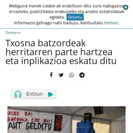
Webgune honek cookie-ak erabiltzen ditu zure nabigazioa
errazteko, publizitatea erakusteko eta analisi estatistikoak
egiteko.
Onartu
Informazio gehiago nahi baduzu, kontsultatu
hemen
.
Orokorra
Txosna batzordeak
herritarren parte hartzea
eta inplikazioa eskatu ditu