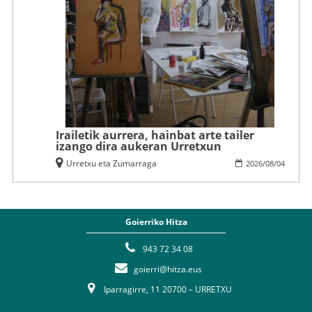
Irailetik aurrera, hainbat arte tailer
izango dira aukeran Urretxun
Urretxu eta Zumarraga
2026
/
08
/
04
Goierriko Hitza
943 72 34 08
goierri@hitza.eus
Iparragirre, 11 20700 – URRETXU