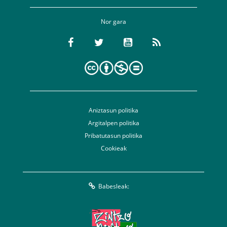
Nor gara
Aniztasun politika
Argitalpen politika
Pribatutasun politika
Cookieak
Babesleak: