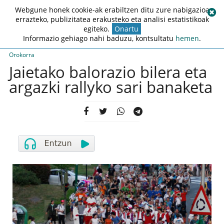
Webgune honek cookie-ak erabiltzen ditu zure nabigazioa
errazteko, publizitatea erakusteko eta analisi estatistikoak
egiteko.
Onartu
Informazio gehiago nahi baduzu, kontsultatu
hemen
.
Orokorra
Jaietako balorazio bilera eta
argazki rallyko sari banaketa