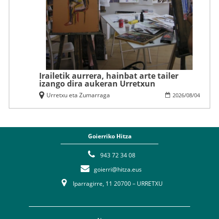
Irailetik aurrera, hainbat arte tailer
izango dira aukeran Urretxun
Urretxu eta Zumarraga
2026
/
08
/
04
Goierriko Hitza
943 72 34 08
goierri@hitza.eus
Iparragirre, 11 20700 – URRETXU