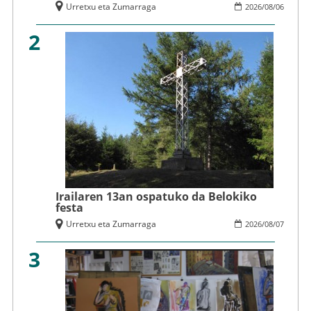
Urretxu eta Zumarraga
2026
/
08
/
06
2
Irailaren 13an ospatuko da Belokiko
festa
Urretxu eta Zumarraga
2026
/
08
/
07
3