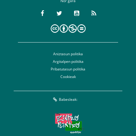
Nor gara
Aniztasun politika
Argitalpen politika
Pribatutasun politika
Cookieak
Babesleak: