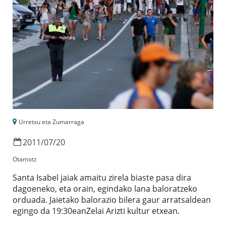
Urretxu eta Zumarraga
2011
/
07
/
20
Otamotz
Santa Isabel jaiak amaitu zirela biaste pasa dira
dagoeneko, eta orain, egindako lana baloratzeko
orduada. Jaietako balorazio bilera gaur arratsaldean
egingo da 19:30eanZelai Arizti kultur etxean.