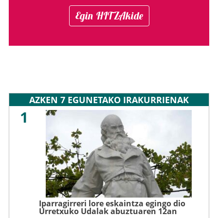
Egin HITZAkide
AZKEN 7 EGUNETAKO IRAKURRIENAK
1
Iparragirreri lore eskaintza egingo dio
Urretxuko Udalak abuztuaren 12an