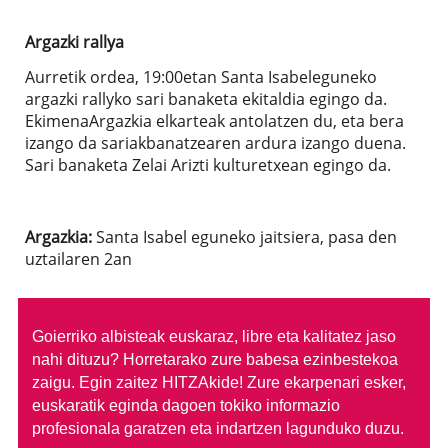
Argazki rallya
Aurretik ordea, 19:00etan Santa Isabeleguneko
argazki rallyko sari banaketa ekitaldia egingo da.
EkimenaArgazkia elkarteak antolatzen du, eta bera
izango da sariakbanatzearen ardura izango duena.
Sari banaketa Zelai Arizti kulturetxean egingo da.
Argazkia:
Santa Isabel eguneko jaitsiera, pasa den
uztailaren 2an
Goierriko albisteak euskaraz, libre eta kalitatez jaso
nahi dituzu?
Horretarako zure babesa ezinbestekoa
zaigu. Egin zaitez HITZAkide!
Zure ekarpenari esker,
euskaratik eginda dagoen tokiko informazio
profesionala garatzen eta indartzen lagunduko duzu.