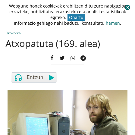
Webgune honek cookie-ak erabiltzen ditu zure nabigazioa
errazteko, publizitatea erakusteko eta analisi estatistikoak
egiteko.
Onartu
Informazio gehiago nahi baduzu, kontsultatu
hemen
.
Orokorra
Atxopatuta (169. alea)