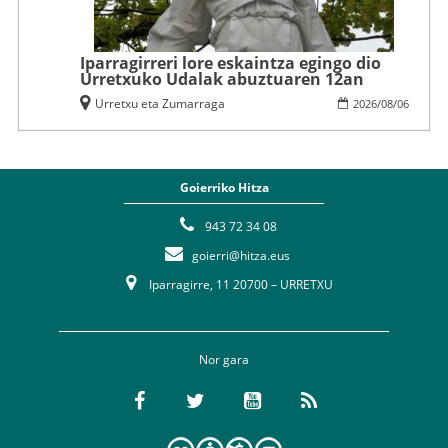
Iparragirreri lore eskaintza egingo dio
Urretxuko Udalak abuztuaren 12an
Urretxu eta Zumarraga
2026
/
08
/
06
Goierriko Hitza
943 72 34 08
goierri@hitza.eus
Iparragirre, 11 20700 – URRETXU
Nor gara