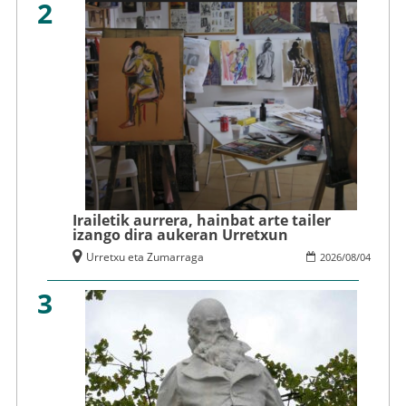
2
Irailetik aurrera, hainbat arte tailer
izango dira aukeran Urretxun
Urretxu eta Zumarraga
2026
/
08
/
04
3