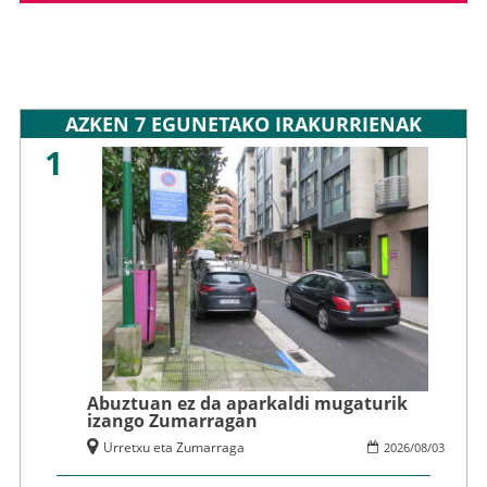
AZKEN 7 EGUNETAKO IRAKURRIENAK
1
Abuztuan ez da aparkaldi mugaturik
izango Zumarragan
Urretxu eta Zumarraga
2026
/
08
/
03