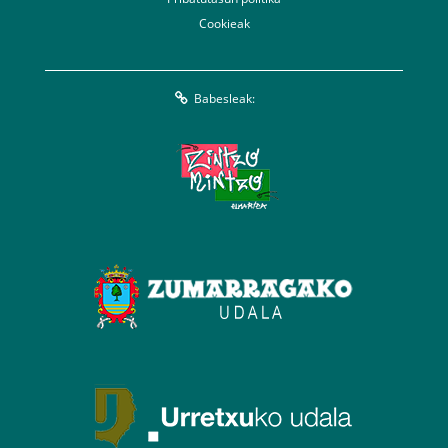
Cookieak
Babesleak: