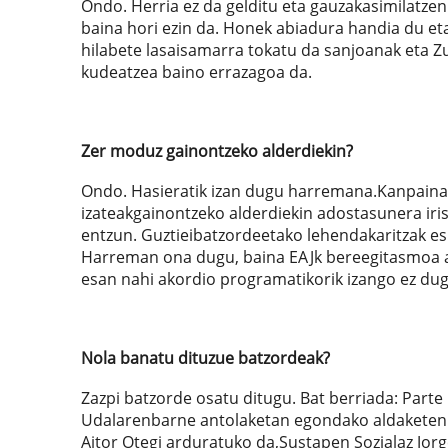
Ondo. Herria ez da gelditu eta gauzakasimilatzen
baina hori ezin da. Honek abiadura handia du e
hilabete lasaisamarra tokatu da sanjoanak eta Zu
kudeatzea baino errazagoa da.
Zer moduz gainontzeko alderdiekin?
Ondo. Hasieratik izan dugu harremana.Kanpaina
izateakgainontzeko alderdiekin adostasunera irist
entzun. Guztieibatzordeetako lehendakaritzak es
Harreman ona dugu, baina EAJk bereegitasmoa a
esan nahi akordio programatikorik izango ez dug
Nola banatu dituzue batzordeak?
Zazpi batzorde osatu ditugu. Bat berriada: Part
Udalarenbarne antolaketan egondako aldaketen a
Aitor Otegi arduratuko da,Sustapen Sozialaz Jorg