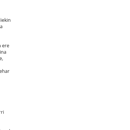
iekin
oa
a ere
ina
e,
behar
ri