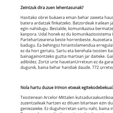
Zeintzuk dira zuen lehentasunak?
Hasitako obrei bukaera eman behar zaieeta haus
batera ardatzak finkatzeko. Batzordeak irailean 
egin nahidugu. Bestalde, komunikazioa bermatzea
kanpora. Udal honek ez du komunikaziosistema in
Partehartzearena beste horrenbeste. Auzoetara 
badugu. Ea behingoz hiriantolamendua erregulat
ez da hori gertatu. Sartu eta berehala txosten ba
bainagainontzeko guztia martxan jar daiteke. Gait
adibidez. Zortzi urte hauetanUrretxun ez da garab
dugunik, baina behar handiak daude. 772 urret
Nola hartu duzue Irimon etxeak egitekodebekua
Txostenean Arcelor-Mittalen kutsaduraakustikoar
zuzentzaileak hartzen ez dituen bitartean ezin du
geniezaieke. Ez duguhorretan sartu nahi, baina 