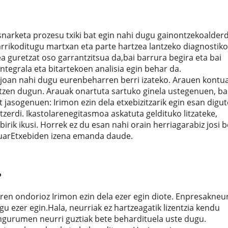
narketa prozesu txiki bat egin nahi dugu gainontzekoalderd
jarrikoditugu martxan eta parte hartzea lantzeko diagnostik
 guretzat oso garrantzitsua da,bai barrura begira eta bai
tegrala eta bitartekoen analisia egin behar da.
joan nahi dugu eurenbeharren berri izateko. Arauen kontu
zen dugun. Arauak onartuta sartuko ginela ustegenuen, ba
t jasogenuen: Irimon ezin dela etxebizitzarik egin esan digut
zerdi. Ikastolarenegitasmoa askatuta geldituko litzateke,
irik ikusi. Horrek ez du esan nahi orain herriagarabiz josi 
xuarEtxebiden izena emanda daude.
?
en ondorioz Irimon ezin dela ezer egin diote. Enpresakneur
gu ezer egin.Hala, neurriak ez hartzeagatik lizentzia kendu
ingurumen neurri guztiak bete behardituela uste dugu.