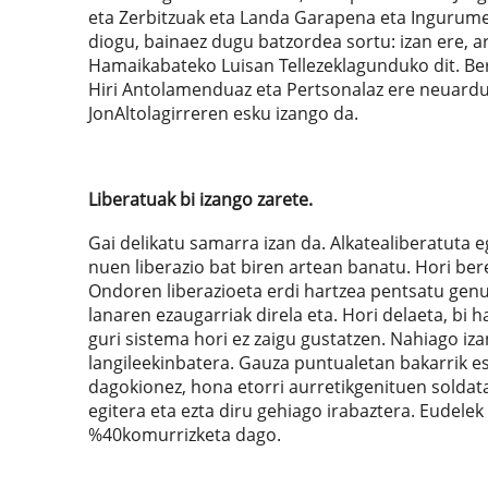
eta Zerbitzuak eta Landa Garapena eta Ingurum
diogu, bainaez dugu batzordea sortu: izan ere, a
Hamaikabateko Luisan Tellezeklagunduko dit. Ber
Hiri Antolamenduaz eta Pertsonalaz ere neuardu
JonAltolagirreren esku izango da.
Liberatuak bi izango zarete.
Gai delikatu samarra izan da. Alkatealiberatuta 
nuen liberazio bat biren artean banatu. Hori ber
Ondoren liberazioeta erdi hartzea pentsatu genue
lanaren ezaugarriak direla eta. Hori delaeta, bi
guri sistema hori ez zaigu gustatzen. Nahiago iz
langileekinbatera. Gauza puntualetan bakarrik es
dagokionez, hona etorri aurretikgenituen soldat
egitera eta ezta diru gehiago irabaztera. Eudele
%40komurrizketa dago.