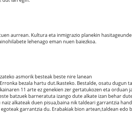
 dut lan egin.
ituen aurrean. Kultura eta inmigrazio planekin hasitageunde
bainohilabete lehenago eman nuen baiezkoa.
izateko asmorik besteak beste nire lanean
Erronka bezala hartu dut.Ikasteko. Bestalde, osatu dugun t
ekainaren 11 arte ez genekien zer gertatukozen eta orduan ja
este batzuek barneratuta izango dute alkate izan behar dute
 naiz alkateak duen pisua,baina nik taldeari garrantzia hand
 egoteak garrantzia du. Erabakiak bion artean,taldean edo 