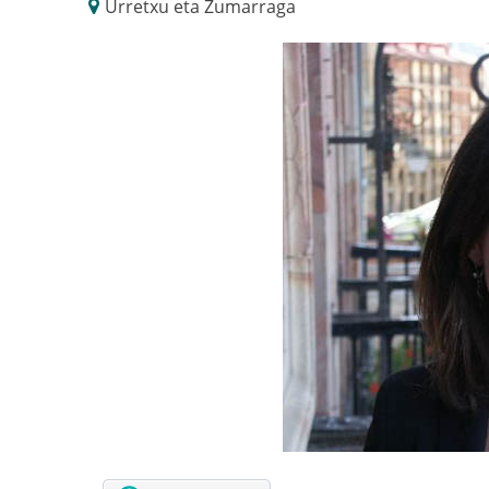
Urretxu eta Zumarraga