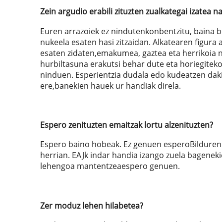
Zein argudio erabili zituzten zualkategai izatea n
Euren arrazoiek ez nindutenkonbentzitu, baina 
nukeela esaten hasi zitzaidan. Alkatearen figura
esaten zidaten,emakumea, gaztea eta herrikoia n
hurbiltasuna erakutsi behar dute eta horiegiteko
ninduen. Esperientzia dudala edo kudeatzen daki
ere,banekien hauek ur handiak direla.
Espero zenituzten emaitzak lortu alzenituzten?
Espero baino hobeak. Ez genuen esperoBilduren 
herrian. EAJk indar handia izango zuela bageneki
lehengoa mantentzeaespero genuen.
Zer moduz lehen hilabetea?