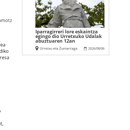
amotz
Iparragirreri lore eskaintza
egingo dio Urretxuko Udalak
abuztuaren 12an
tea
Urretxu eta Zumarraga
2026
/
08
/
06
diko
presa
o
t,