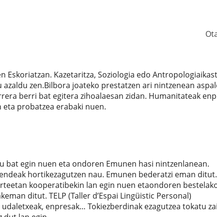
Ot
n Eskoriatzan. Kazetaritza, Soziologia edo Antropologiaikas
azaldu zen.Bilbora joateko prestatzen ari nintzenean aspal
rrera berri bat egitera zihoalaesan zidan. Humanitateak en
n eta probatzea erabaki nuen.
tu bat egin nuen eta ondoren Emunen hasi nintzenlanean.
jendeak hortikezagutzen nau. Emunen bederatzi eman ditut.
 urteetan kooperatibekin lan egin nuen etaondoren bestelak
keman ditut. TELP (Taller d’Espai Lingüistic Personal)
ak, udaletxeak, enpresak… Tokiezberdinak ezagutzea tokatu zai