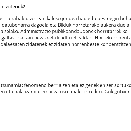
ahi zutenek?
berria zabaldu zenean kaleko jendea hau edo besteegin beh
 aldatubeharra dagoela eta Bilduk horretarako aukera duela
aizelako. Administrazio publikoandaudenek herritarrekiko
 gaitasuna izan nezakeela iruditu zitzaidan. Horrekkonbentz
dalaesaten zidatenek ez zidaten horrenbeste konbentzitzen.
tsunamia: fenomeno berria zen eta ez genekien zer sortuk
en eta hala izanda: emaitza oso onak lortu ditu. Guk gutxien