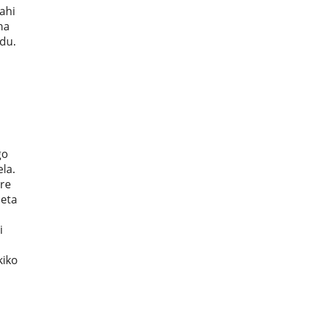
ahi
na
du.
go
la.
ere
neta
i
kiko