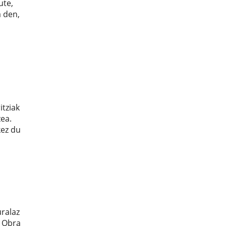
ute,
 den,
itziak
ea.
kez du
ralaz
k Obra