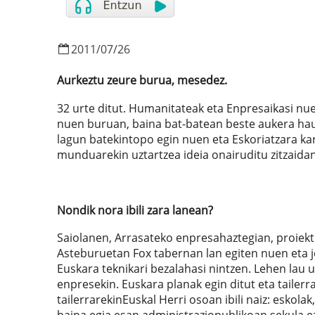
2011
/
07
/
26
Aurkeztu zeure burua, mesedez.
32 urte ditut. Humanitateak eta Enpresaikasi nue
nuen buruan, baina bat-batean beste aukera hau 
lagun batekintopo egin nuen eta Eskoriatzara ka
munduarekin uztartzea ideia onairuditu zitzaida
Nondik nora ibili zara lanean?
Saiolanen, Arrasateko enpresahaztegian, proiek
Asteburuetan Fox tabernan lan egiten nuen eta 
Euskara teknikari bezalahasi nintzen. Lehen lau
enpresekin. Euskara planak egin ditut eta tailerra
tailerrarekinEuskal Herri osoan ibili naiz: eskol