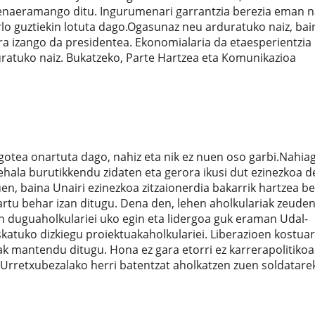
enaeramango ditu. Ingurumenari garrantzia berezia eman n
rlo guztiekin lotuta dago.Ogasunaz neu arduratuko naiz, bai
a izango da presidentea. Ekonomialaria da etaesperientzia 
ratuko naiz. Bukatzeko, Parte Hartzea eta Komunikazioa
egotea onartuta dago, nahiz eta nik ez nuen oso garbi.Nahia
ehala burutikkendu zidaten eta gerora ikusi dut ezinezkoa de
n, baina Unairi ezinezkoa zitzaionerdia bakarrik hartzea b
 hartu behar izan ditugu. Dena den, lehen aholkulariak zeude
an duguaholkulariei uko egin eta lidergoa guk eraman Udal-
katuko dizkiegu proiektuakaholkulariei. Liberazioen kostuar
ak mantendu ditugu. Hona ez gara etorri ez karrerapolitikoa
k Urretxubezalako herri batentzat aholkatzen zuen soldatare