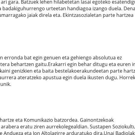
 ari gara. Batzuek lehen hilabetetan lasai egoteko esatendig
ta badakiguhurrengo urteetan handiagoa izango duela. Dena
marragako jaiak direla eta. Ekintzasozialetan parte hartzea
n erronda bat egin genuen eta gehiengo absolutua ez
era behartzen gaitu.Erakarri egin behar ditugu eta euren ir
kaini genizkien eta baita bestelakoerakundeetan parte hartz
urrera ateratzeko apustua egin duela ikusten dugu. Horre
unik.
e hartze eta Komunikazio batzordea. Gainontzekoak
rabera eratu ziren aurrekolegealdian. Sustapen Soziokultu
e Andueza eta Jon Altolagirre arduratuko dira,Unai Badiola