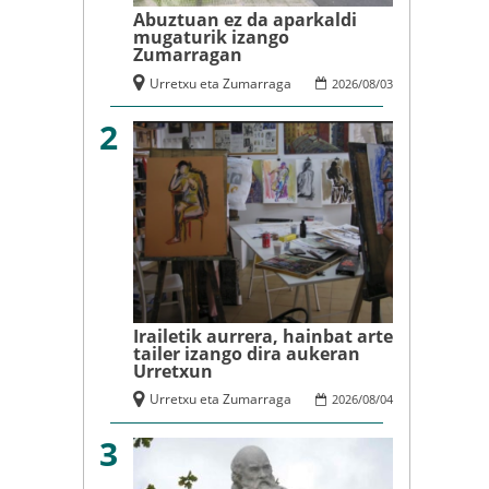
Abuztuan ez da aparkaldi
mugaturik izango
Zumarragan
Urretxu eta Zumarraga
2026
/
08
/
03
2
Irailetik aurrera, hainbat arte
tailer izango dira aukeran
Urretxun
Urretxu eta Zumarraga
2026
/
08
/
04
3