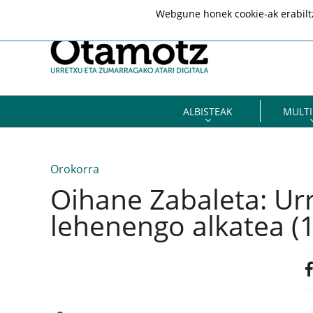
Webgune honek cookie-ak erabiltze
ALBISTEAK
MULTI
Orokorra
Oihane Zabaleta: U
lehenengo alkatea (1