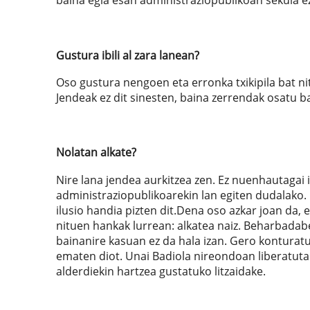
baina egia esan administraziopublikoan sekula ez
Gustura ibili al zara lanean?
Oso gustura nengoen eta erronka txikipila bat n
Jendeak ez dit sinesten, baina zerrendak osatu 
Nolatan alkate?
Nire lana jendea aurkitzea zen. Ez nuenhautagai 
administraziopublikoarekin lan egiten dudalako. 
ilusio handia pizten dit.Dena oso azkar joan da, 
nituen hankak lurrean: alkatea naiz. Beharbadab
bainanire kasuan ez da hala izan. Gero konturatu
ematen diot. Unai Badiola nireondoan liberatuta
alderdiekin hartzea gustatuko litzaidake.