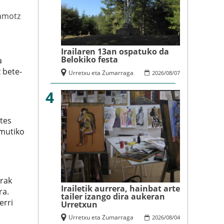
amotz
Irailaren 13an ospatuko da
Belokiko festa
a
 bete-
Urretxu eta Zumarraga
2026
/
08
/
07
4
ntes
 mutiko
rrak
Irailetik aurrera, hainbat arte
ra.
tailer izango dira aukeran
erri
Urretxun
Urretxu eta Zumarraga
2026
/
08
/
04