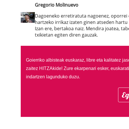
Gregorio Molinuevo
Dagoeneko erretiratuta nagoenez, oporrei 
hartzeko irrikaz izaten ginen atseden hartu 
Izan ere, bertakoa naiz. Mendira joatea, ta
txikietan egiten diren gauzak.
Goierriko albisteak euskaraz, libre eta kalitatez ja
zaitez HITZAkide!
Zure ekarpenari esker, euskarat
indartzen lagunduko duzu.
Eg