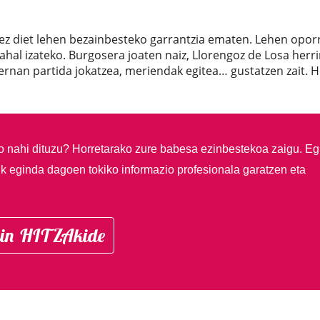
ez diet lehen bezainbesteko garrantzia ematen. Lehen opor
ahal izateko. Burgosera joaten naiz, Llorengoz de Losa herri
bernan partida jokatzea, meriendak egitea… gustatzen zait. H
so nahi dituzu?
Horretarako zure babesa ezinbestekoa zaigu. Eg
ik eginda dagoen tokiko informazio profesionala garatzen eta
in HITZAkide