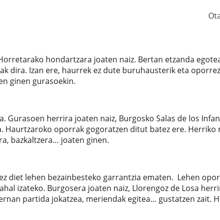
Ot
 Horretarako hondartzara joaten naiz. Bertan etzanda egote
k dira. Izan ere, haurrek ez dute buruhausterik eta oporrez
en ginen gurasoekin.
a. Gurasoen herrira joaten naiz, Burgosko Salas de los Infa
a. Haurtzaroko oporrak gogoratzen ditut batez ere. Herriko
ra, bazkaltzera… joaten ginen.
ez diet lehen bezainbesteko garrantzia ematen. Lehen opo
ahal izateko. Burgosera joaten naiz, Llorengoz de Losa herri
bernan partida jokatzea, meriendak egitea… gustatzen zait. H