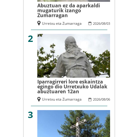
Abuztuan ez da aparkaldi
mugaturik izango
Zumarragan
Urretxu eta Zumarraga
2026
/
08
/
03
2
Iparragirreri lore eskaintza
egingo dio Urretxuko Udalak
abuztuaren 12an
Urretxu eta Zumarraga
2026
/
08
/
06
3