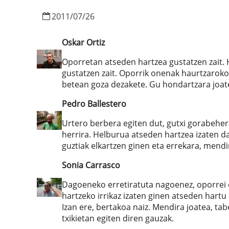
2011
/
07
/
26
Oskar Ortiz
Oporretan atseden hartzea gustatzen zait.
gustatzen zait. Oporrik onenak haurtzarokoa
betean goza dezakete. Gu hondartzara joat
Pedro Ballestero
Urtero berbera egiten dut, gutxi gorabeher
herrira. Helburua atseden hartzea izaten d
guztiak elkartzen ginen eta errekara, mendi
Sonia Carrasco
Dagoeneko erretiratuta nagoenez, oporrei 
hartzeko irrikaz izaten ginen atseden hartu 
Izan ere, bertakoa naiz. Mendira joatea, ta
txikietan egiten diren gauzak.