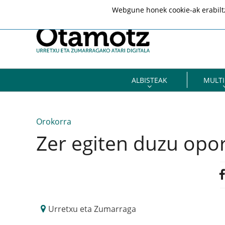
Webgune honek cookie-ak erabiltze
ALBISTEAK
MULTI
Orokorra
Zer egiten duzu opor
Urretxu eta Zumarraga