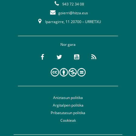
943 72 34 08
goierri@hitza.eus
Iparragirre, 11 20700 – URRETXU
Nor gara
Aniztasun politika
Argitalpen politika
Pribatutasun politika
Cookieak