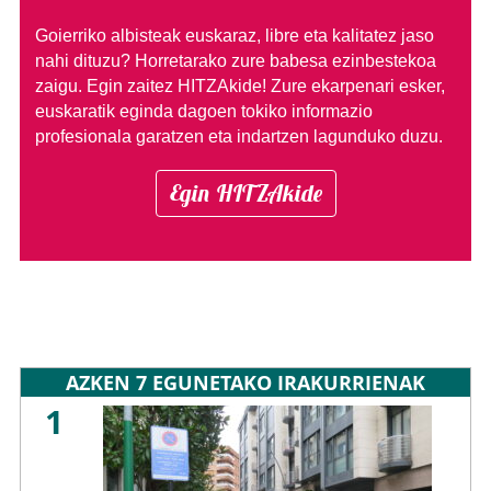
Goierriko albisteak euskaraz, libre eta kalitatez jaso
nahi dituzu?
Horretarako zure babesa ezinbestekoa
zaigu. Egin zaitez HITZAkide!
Zure ekarpenari esker,
euskaratik eginda dagoen tokiko informazio
profesionala garatzen eta indartzen lagunduko duzu.
Egin HITZAkide
AZKEN 7 EGUNETAKO IRAKURRIENAK
1