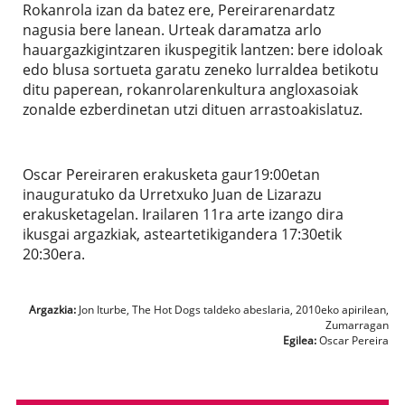
Rokanrola izan da batez ere, Pereirarenardatz
nagusia bere lanean. Urteak daramatza arlo
hauargazkigintzaren ikuspegitik lantzen: bere idoloak
edo blusa sortueta garatu zeneko lurraldea betikotu
ditu paperean, rokanrolarenkultura angloxasoiak
zonalde ezberdinetan utzi dituen arrastoakislatuz.
Oscar Pereiraren erakusketa gaur19:00etan
inauguratuko da Urretxuko Juan de Lizarazu
erakusketagelan. Irailaren 11ra arte izango dira
ikusgai argazkiak, asteartetikigandera 17:30etik
20:30era.
Argazkia:
Jon Iturbe, The Hot Dogs taldeko abeslaria, 2010eko apirilean,
Zumarragan
Egilea:
Oscar Pereira