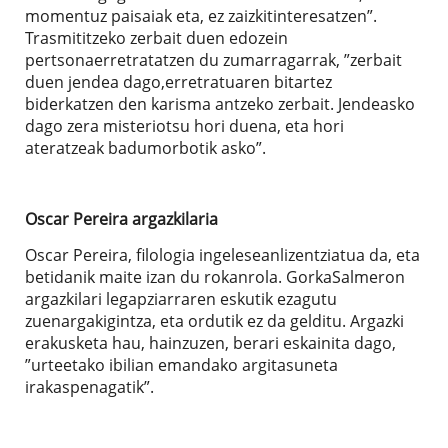
momentuz paisaiak eta, ez zaizkitinteresatzen”.
Trasmititzeko zerbait duen edozein
pertsonaerretratatzen du zumarragarrak, ”zerbait
duen jendea dago,erretratuaren bitartez
biderkatzen den karisma antzeko zerbait. Jendeasko
dago zera misteriotsu hori duena, eta hori
ateratzeak badumorbotik asko”.
Oscar Pereira argazkilaria
Oscar Pereira, filologia ingeleseanlizentziatua da, eta
betidanik maite izan du rokanrola. GorkaSalmeron
argazkilari legapziarraren eskutik ezagutu
zuenargakigintza, eta ordutik ez da gelditu. Argazki
erakusketa hau, hainzuzen, berari eskainita dago,
”urteetako ibilian emandako argitasuneta
irakaspenagatik”.