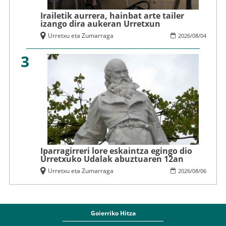
Irailetik aurrera, hainbat arte tailer
izango dira aukeran Urretxun
Urretxu eta Zumarraga
2026
/
08
/
04
3
Iparragirreri lore eskaintza egingo dio
Urretxuko Udalak abuztuaren 12an
Urretxu eta Zumarraga
2026
/
08
/
06
Goierriko Hitza