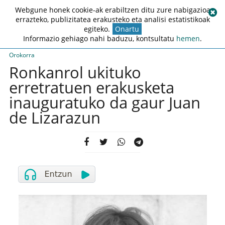
Webgune honek cookie-ak erabiltzen ditu zure nabigazioa
errazteko, publizitatea erakusteko eta analisi estatistikoak
egiteko.
Onartu
Informazio gehiago nahi baduzu, kontsultatu
hemen
.
Orokorra
Ronkanrol ukituko
erretratuen erakusketa
inauguratuko da gaur Juan
de Lizarazun