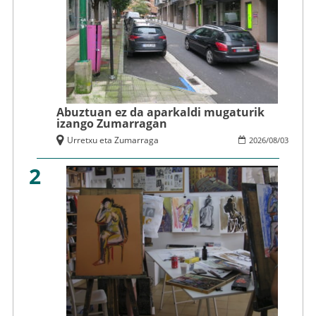
Abuztuan ez da aparkaldi mugaturik
izango Zumarragan
Urretxu eta Zumarraga
2026
/
08
/
03
2