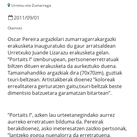
Urretxu eta Zumarraga
2011
/
09
/
01
Otamotz
Oscar Pereira argazkilari zumarragarrakargazki
erakusketa inauguratuko du gaur arratsaldean
Urretxuko Juande Lizarazu erakusketa gelan.
”Portaits I” izenburupean, pertsonenerretratuak
biltzen dituen erakusketa da aurkeztuko duena.
Tamainahandiko argazkiak dira (70x70zm), guztiak
txuri-beltzean. Artistakberak dioenez ”koloreak
errealitatera gerturatzen gaitu,txuri-beltzak beste
dimentsio batzuetara garamatzan bitartean”.
”Portaits I”, azken lau urteetanegindako aurrez
aurreko erretratuen bilduma da. Pereirak
berakdioenez, asko ineteresatzen zaizkio pertsonak,
”lantzeko gogoa nuenalorra da erretratuena,