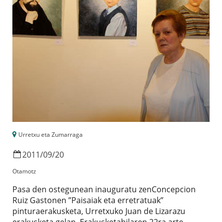
Urretxu eta Zumarraga
2011
/
09
/
20
Otamotz
Pasa den ostegunean inauguratu zenConcepcion
Ruiz Gastonen ”Paisaiak eta erretratuak”
pinturaerakusketa, Urretxuko Juan de Lizarazu
erakusketa gelan. Erakusketahilaren 22ra arte