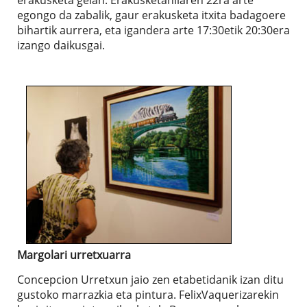
egongo da zabalik, gaur erakusketa itxita badagoere
bihartik aurrera, eta igandera arte 17:30etik 20:30era
izango daikusgai.
Margolari urretxuarra
Concepcion Urretxun jaio zen etabetidanik izan ditu
gustoko marrazkia eta pintura. FelixVaquerizarekin