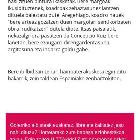
hasi zituen pintura ikasketak. Bere margoak
ikusidituztenek, koadroak zehaztasunez lantzen
dituela baieztatu dute. Aregehiago, koadro hauek
”bere arteaz gozatzen duen margolari sentikorbaten
obra irudikatzen” dutela diote. Itsas paisaiatik,
nekazalgirora pasatzen da Concepcio Ruiz bere
lanetan, bere ezaugarri direngardentasuna,
argitasuna eta indarra galdu gabe.
Bere ibilbidean zehar, hainbaterakusketa egin ditu
bakarrik, zein taldean Espainiako zenbaittokitan.
Goierriko albisteak euskaraz, libre eta kalitatez jaso
nahi dituzu?
Horretarako zure babesa ezinbestekoa
zaigu. Egin zaitez HITZAkide!
Zure ekarpenari esker,