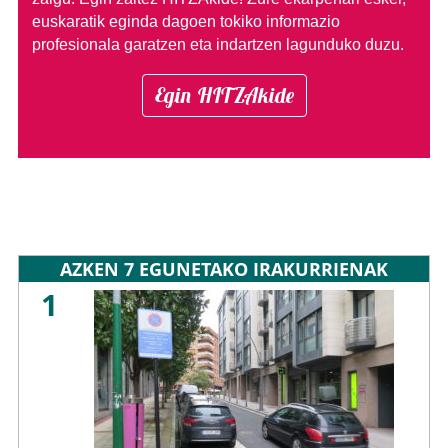
euskaratik eginda dagoen tokiko informazio
profesionala garatzen eta indartzen lagunduko duzu.
Egin HITZAkide
AZKEN 7 EGUNETAKO IRAKURRIENAK
1