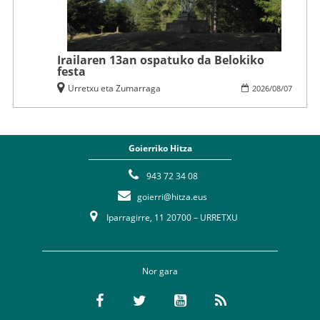
Irailaren 13an ospatuko da Belokiko
festa
Urretxu eta Zumarraga
2026
/
08
/
07
Goierriko Hitza
943 72 34 08
goierri@hitza.eus
Iparragirre, 11 20700 – URRETXU
Nor gara