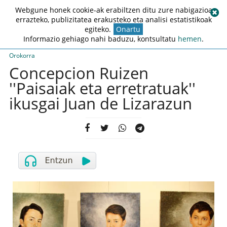
Webgune honek cookie-ak erabiltzen ditu zure nabigazioa
errazteko, publizitatea erakusteko eta analisi estatistikoak
egiteko.
Onartu
Informazio gehiago nahi baduzu, kontsultatu
hemen
.
Orokorra
Concepcion Ruizen
''Paisaiak eta erretratuak''
ikusgai Juan de Lizarazun