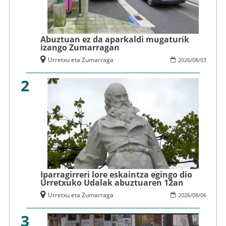
Abuztuan ez da aparkaldi mugaturik
izango Zumarragan
Urretxu eta Zumarraga
2026
/
08
/
03
2
Iparragirreri lore eskaintza egingo dio
Urretxuko Udalak abuztuaren 12an
Urretxu eta Zumarraga
2026
/
08
/
06
3