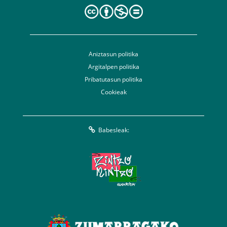
Aniztasun politika
Argitalpen politika
Pribatutasun politika
Cookieak
Babesleak: