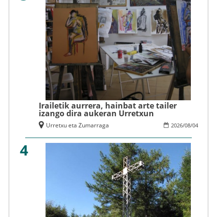
Irailetik aurrera, hainbat arte tailer
izango dira aukeran Urretxun
Urretxu eta Zumarraga
2026
/
08
/
04
4