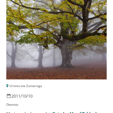
Urretxu eta Zumarraga
2011
/
10
/
10
Otamotz