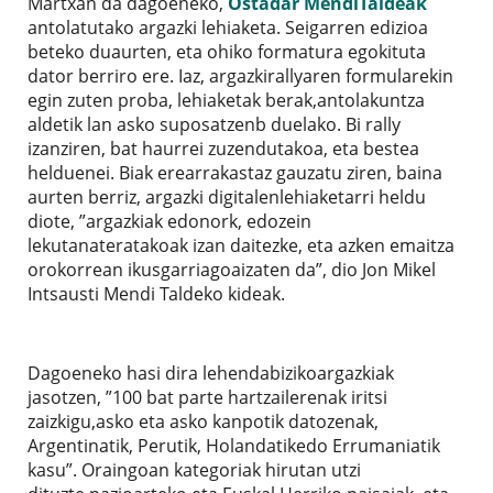
Martxan da dagoeneko,
Ostadar MendiTaldeak
antolatutako argazki lehiaketa. Seigarren edizioa
beteko duaurten, eta ohiko formatura egokituta
dator berriro ere. Iaz, argazkirallyaren formularekin
egin zuten proba, lehiaketak berak,antolakuntza
aldetik lan asko suposatzenb duelako. Bi rally
izanziren, bat haurrei zuzendutakoa, eta bestea
helduenei. Biak erearrakastaz gauzatu ziren, baina
aurten berriz, argazki digitalenlehiaketarri heldu
diote, ”argazkiak edonork, edozein
lekutanateratakoak izan daitezke, eta azken emaitza
orokorrean ikusgarriagoaizaten da”, dio Jon Mikel
Intsausti Mendi Taldeko kideak.
Dagoeneko hasi dira lehendabizikoargazkiak
jasotzen, ”100 bat parte hartzailerenak iritsi
zaizkigu,asko eta asko kanpotik datozenak,
Argentinatik, Perutik, Holandatikedo Errumaniatik
kasu”. Oraingoan kategoriak hirutan utzi