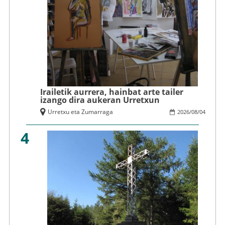
Irailetik aurrera, hainbat arte tailer
izango dira aukeran Urretxun
Urretxu eta Zumarraga
2026
/
08
/
04
4