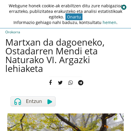
Webgune honek cookie-ak erabiltzen ditu zure nabigazioa
errazteko, publizitatea erakusteko eta analisi estatistikoak
egiteko.
Onartu
Informazio gehiago nahi baduzu, kontsultatu
hemen
.
Orokorra
Martxan da dagoeneko,
Ostadarren Mendi eta
Naturako VI. Argazki
lehiaketa