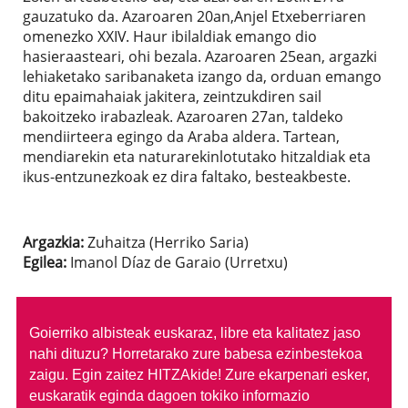
gauzatuko da. Azaroaren 20an,Anjel Etxeberriaren
omenezko XXIV. Haur ibilaldiak emango dio
hasieraasteari, ohi bezala. Azaroaren 25ean, argazki
lehiaketako saribanaketa izango da, orduan emango
ditu epaimahaiak jakitera, zeintzukdiren sail
bakoitzeko irabazleak. Azaroaren 27an, taldeko
mendiirteera egingo da Araba aldera. Tartean,
mendiarekin eta naturarekinlotutako hitzaldiak eta
ikus-entzunezkoak ez dira faltako, besteakbeste.
Argazkia:
Zuhaitza (Herriko Saria)
Egilea:
Imanol Díaz de Garaio (Urretxu)
Goierriko albisteak euskaraz, libre eta kalitatez jaso
nahi dituzu?
Horretarako zure babesa ezinbestekoa
zaigu. Egin zaitez HITZAkide!
Zure ekarpenari esker,
euskaratik eginda dagoen tokiko informazio