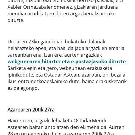
dituzte,nazioarteko eta Euskal Herriko paisaiak, eta
Xabier Ormazabalenomenez, gizakiaren jarduera
mendian irudikatzen duten argazkienaksarituko
dituzte.
Urriaren 23ko gauerdian bukatuko dalanak
helarazteko epea, eta hasi da jada argazkien emaria
sareanbarrena, izan ere, aurten argazkiak
webgunearen bitartez eta e-postazjasoko dituzte
.
Sariketa egin eta gero, webgunean erakusketa
ipinikodute, eta Ostadar Astean, azaroan, ohi bezala
ikus-entzunezkoaeskainiko dute, baina erakusketarik
ez da egongo.
Azaroaren 20tik 27ra
Hain zuzen, argazki lehiaketa OstadarMendi
Astearen baitan antolatzen den ekimena da. Aurten
28.en urteabeteko du, eta azaroaren 20tik 27ra