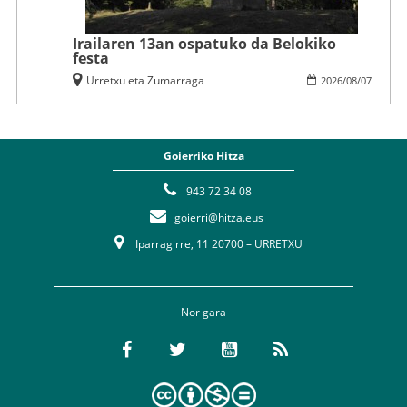
Irailaren 13an ospatuko da Belokiko
festa
Urretxu eta Zumarraga
2026
/
08
/
07
Goierriko Hitza
943 72 34 08
goierri@hitza.eus
Iparragirre, 11 20700 – URRETXU
Nor gara