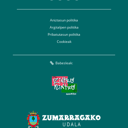
Aniztasun politika
Argitalpen politika
Pribatutasun politika
Cookieak
Babesleak: