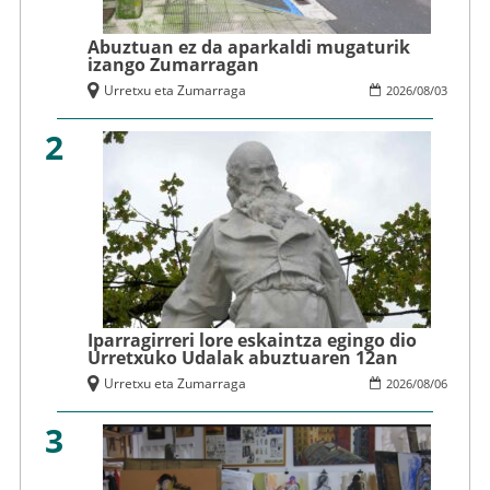
Abuztuan ez da aparkaldi mugaturik
izango Zumarragan
Urretxu eta Zumarraga
2026
/
08
/
03
2
Iparragirreri lore eskaintza egingo dio
Urretxuko Udalak abuztuaren 12an
Urretxu eta Zumarraga
2026
/
08
/
06
3