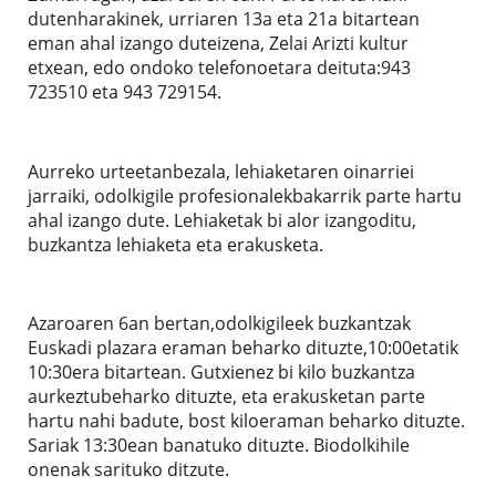
dutenharakinek, urriaren 13a eta 21a bitartean
eman ahal izango duteizena, Zelai Arizti kultur
etxean, edo ondoko telefonoetara deituta:943
723510 eta 943 729154.
Aurreko urteetanbezala, lehiaketaren oinarriei
jarraiki, odolkigile profesionalekbakarrik parte hartu
ahal izango dute. Lehiaketak bi alor izangoditu,
buzkantza lehiaketa eta erakusketa.
Azaroaren 6an bertan,odolkigileek buzkantzak
Euskadi plazara eraman beharko dituzte,10:00etatik
10:30era bitartean. Gutxienez bi kilo buzkantza
aurkeztubeharko dituzte, eta erakusketan parte
hartu nahi badute, bost kiloeraman beharko dituzte.
Sariak 13:30ean banatuko dituzte. Biodolkihile
onenak sarituko ditzute.