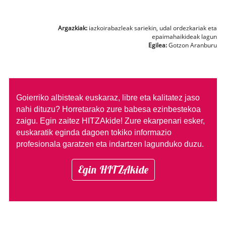
Argazkiak:
iazkoirabazleak sariekin, udal ordezkariak eta
epaimahaikideak lagun
Egilea:
Gotzon Aranburu
Goierriko albisteak euskaraz, libre eta kalitatez jaso
nahi dituzu?
Horretarako zure babesa ezinbestekoa
zaigu. Egin zaitez HITZAkide!
Zure ekarpenari esker,
euskaratik eginda dagoen tokiko informazio
profesionala garatzen eta indartzen lagunduko duzu.
Egin HITZAkide