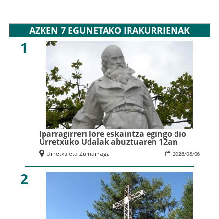
AZKEN 7 EGUNETAKO IRAKURRIENAK
1
Iparragirreri lore eskaintza egingo dio
Urretxuko Udalak abuztuaren 12an
Urretxu eta Zumarraga
2026
/
08
/
06
2