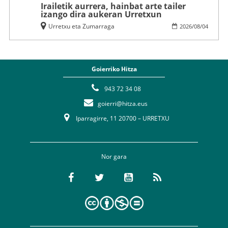
Irailetik aurrera, hainbat arte tailer
izango dira aukeran Urretxun
Urretxu eta Zumarraga
2026
/
08
/
04
Goierriko Hitza
943 72 34 08
goierri@hitza.eus
Iparragirre, 11 20700 – URRETXU
Nor gara