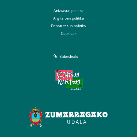
Aniztasun politika
Argitalpen politika
Pribatutasun politika
Cookieak
Babesleak: