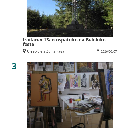
Irailaren 13an ospatuko da Belokiko
festa
Urretxu eta Zumarraga
2026
/
08
/
07
3