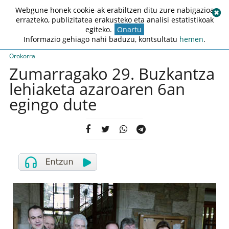
Webgune honek cookie-ak erabiltzen ditu zure nabigazioa
errazteko, publizitatea erakusteko eta analisi estatistikoak
egiteko.
Onartu
Informazio gehiago nahi baduzu, kontsultatu
hemen
.
Orokorra
Zumarragako 29. Buzkantza
lehiaketa azaroaren 6an
egingo dute