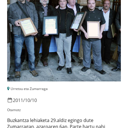
Urretxu eta Zumarraga
2011
/
10
/
10
Otamotz
Buzkantza lehiaketa 29.aldiz egingo dute
Zumarragan, azaroaren 6an. Parte hartu nahi