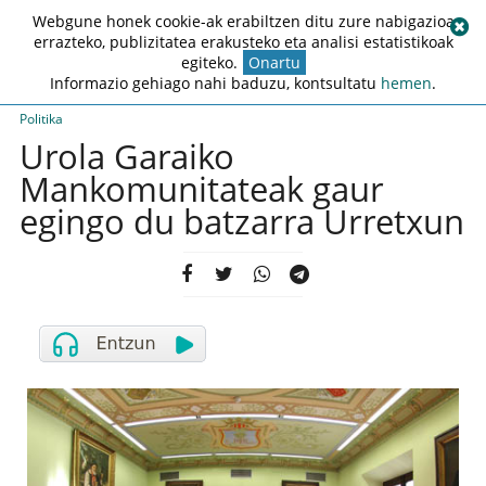
Webgune honek cookie-ak erabiltzen ditu zure nabigazioa
errazteko, publizitatea erakusteko eta analisi estatistikoak
egiteko.
Onartu
Informazio gehiago nahi baduzu, kontsultatu
hemen
.
Politika
Urola Garaiko
Mankomunitateak gaur
egingo du batzarra Urretxun