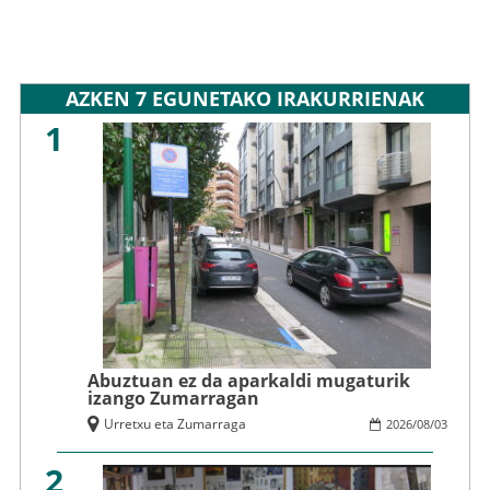
AZKEN 7 EGUNETAKO IRAKURRIENAK
1
Abuztuan ez da aparkaldi mugaturik
izango Zumarragan
Urretxu eta Zumarraga
2026
/
08
/
03
2