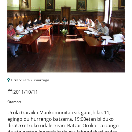
Urretxu eta Zumarraga
2011
/
10
/
11
Otamotz
Urola Garaiko Mankomunitateak gaur,hilak 11,
egingo du hurrengo batzarra. 19:00etan bilduko
diraUrretxuko udaletxean. Batzar Orokorra izango
da eta bertan,lehendakaria eta lehendakari ordea