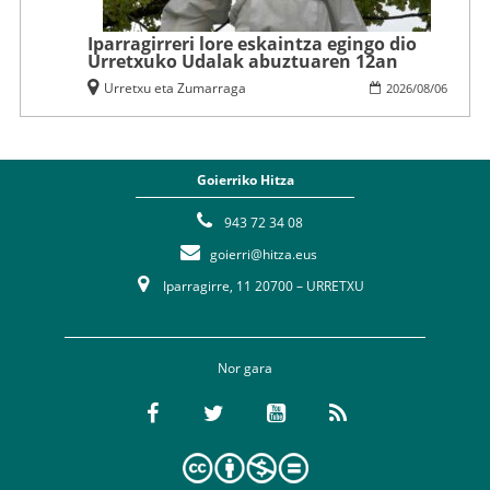
Iparragirreri lore eskaintza egingo dio
Urretxuko Udalak abuztuaren 12an
Urretxu eta Zumarraga
2026
/
08
/
06
Goierriko Hitza
943 72 34 08
goierri@hitza.eus
Iparragirre, 11 20700 – URRETXU
Nor gara