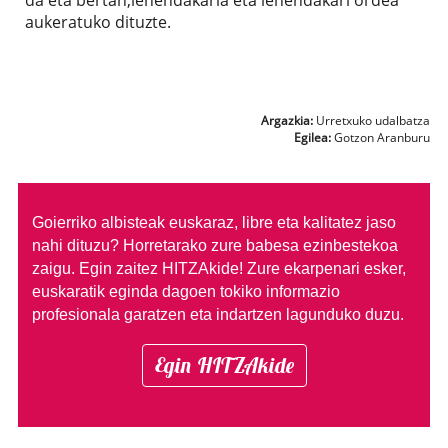
aukeratuko dituzte.
Argazkia:
Urretxuko udalbatza
Egilea:
Gotzon Aranburu
Goierriko albisteak euskaraz, libre eta kalitatez jaso
nahi dituzu?
Horretarako zure babesa ezinbestekoa
zaigu. Egin zaitez HITZAkide!
Zure ekarpenari esker,
euskaratik eginda dagoen tokiko informazio
profesionala garatzen eta indartzen lagunduko duzu.
Egin HITZAkide