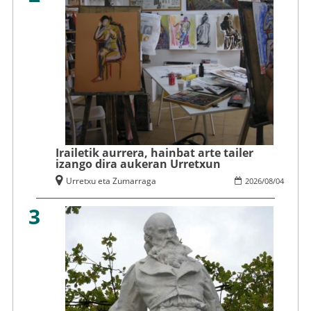
Irailetik aurrera, hainbat arte tailer
izango dira aukeran Urretxun
Urretxu eta Zumarraga
2026
/
08
/
04
3