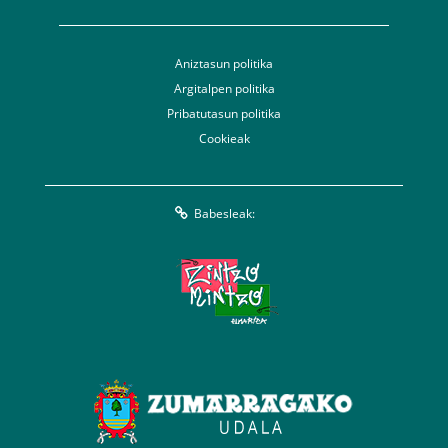
Aniztasun politika
Argitalpen politika
Pribatutasun politika
Cookieak
Babesleak: