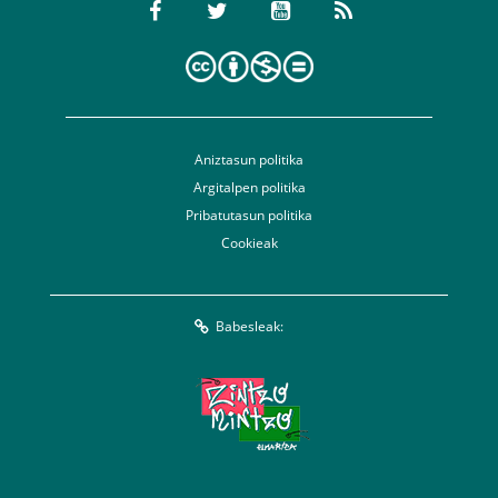
Aniztasun politika
Argitalpen politika
Pribatutasun politika
Cookieak
Babesleak: