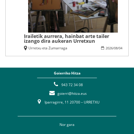
Irailetik aurrera, hainbat arte tailer
izango dira aukeran Urretxun
Urretxu eta Zumarraga
2026
/
08
/
04
Goierriko Hitza
943 72 34 08
goierri@hitza.eus
Iparragirre, 11 20700 – URRETXU
Nor gara