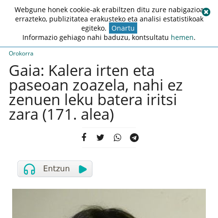
Webgune honek cookie-ak erabiltzen ditu zure nabigazioa
errazteko, publizitatea erakusteko eta analisi estatistikoak
egiteko.
Onartu
Informazio gehiago nahi baduzu, kontsultatu
hemen
.
Orokorra
Gaia: Kalera irten eta
paseoan zoazela, nahi ez
zenuen leku batera iritsi
zara (171. alea)