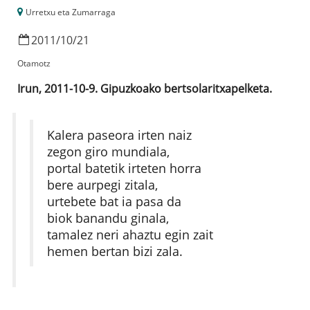
Urretxu eta Zumarraga
2011
/
10
/
21
Otamotz
Irun, 2011-10-9. Gipuzkoako bertsolaritxapelketa.
Kalera paseora irten naiz
zegon giro mundiala,
portal batetik irteten horra
bere aurpegi zitala,
urtebete bat ia pasa da
biok banandu ginala,
tamalez neri ahaztu egin zait
hemen bertan bizi zala.