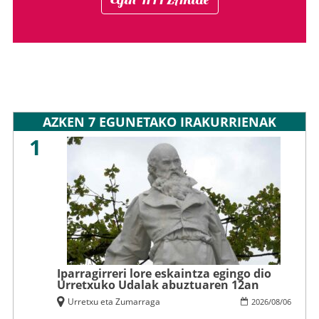
AZKEN 7 EGUNETAKO IRAKURRIENAK
1
Iparragirreri lore eskaintza egingo dio
Urretxuko Udalak abuztuaren 12an
Urretxu eta Zumarraga
2026
/
08
/
06