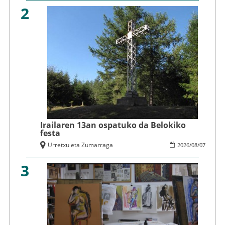
2
Irailaren 13an ospatuko da Belokiko
festa
Urretxu eta Zumarraga
2026
/
08
/
07
3