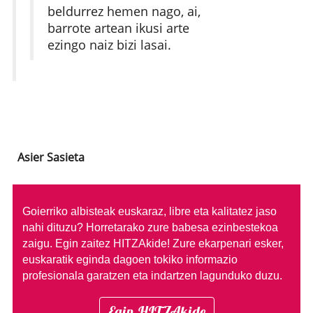
beldurrez hemen nago, ai,
barrote artean ikusi arte
ezingo naiz bizi lasai.
Asier Sasieta
Goierriko albisteak euskaraz, libre eta kalitatez jaso
nahi dituzu?
Horretarako zure babesa ezinbestekoa
zaigu. Egin zaitez HITZAkide!
Zure ekarpenari esker,
euskaratik eginda dagoen tokiko informazio
profesionala garatzen eta indartzen lagunduko duzu.
Egin HITZAkide