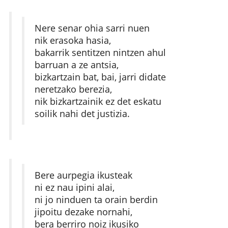
Nere senar ohia sarri nuen
nik erasoka hasia,
bakarrik sentitzen nintzen ahul
barruan a ze antsia,
bizkartzain bat, bai, jarri didate
neretzako berezia,
nik bizkartzainik ez det eskatu
soilik nahi det justizia.
Bere aurpegia ikusteak
ni ez nau ipini alai,
ni jo ninduen ta orain berdin
jipoitu dezake nornahi,
bera berriro noiz ikusiko