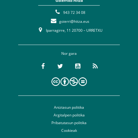
Goierriko Hitza
943 72 34 08
goierri@hitza.eus
Iparragirre, 11 20700 – URRETXU
Nor gara
Aniztasun politika
Argitalpen politika
Pribatutasun politika
Cookieak