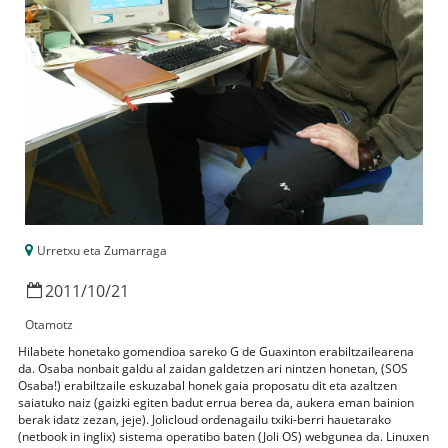
Urretxu eta Zumarraga
2011
/
10
/
21
Otamotz
Hilabete honetako gomendioa sareko G de Guaxinton erabiltzailearena
da. Osaba nonbait galdu al zaidan galdetzen ari nintzen honetan, (SOS
Osaba!) erabiltzaile eskuzabal honek gaia proposatu dit eta azaltzen
saiatuko naiz (gaizki egiten badut errua berea da, aukera eman bainion
berak idatz zezan, jeje). Jolicloud ordenagailu txiki-berri hauetarako
(netbook in inglix) sistema operatibo baten (Joli OS) webgunea da. Linuxen