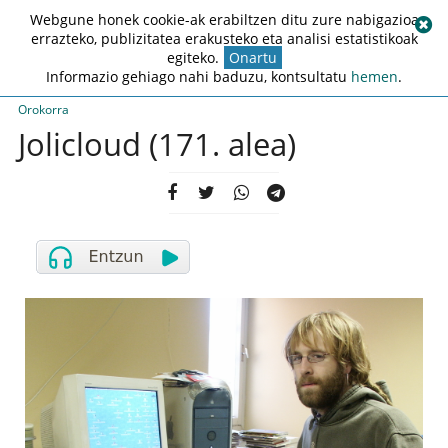
Webgune honek cookie-ak erabiltzen ditu zure nabigazioa
errazteko, publizitatea erakusteko eta analisi estatistikoak
egiteko.
Onartu
Informazio gehiago nahi baduzu, kontsultatu
hemen
.
Orokorra
Jolicloud (171. alea)