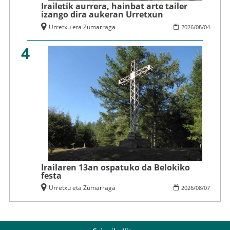
Irailetik aurrera, hainbat arte tailer
izango dira aukeran Urretxun
Urretxu eta Zumarraga
2026
/
08
/
04
4
Irailaren 13an ospatuko da Belokiko
festa
Urretxu eta Zumarraga
2026
/
08
/
07