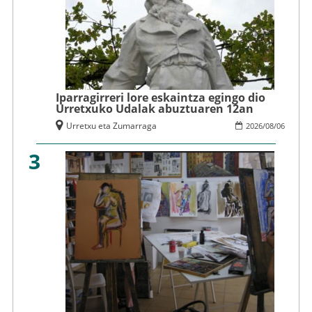
Iparragirreri lore eskaintza egingo dio
Urretxuko Udalak abuztuaren 12an
Urretxu eta Zumarraga
2026
/
08
/
06
3