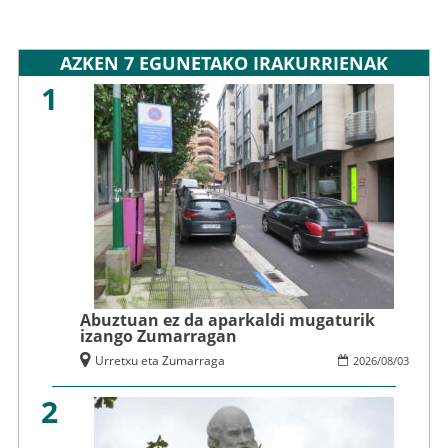
AZKEN 7 EGUNETAKO IRAKURRIENAK
1
Abuztuan ez da aparkaldi mugaturik
izango Zumarragan
Urretxu eta Zumarraga
2026
/
08
/
03
2