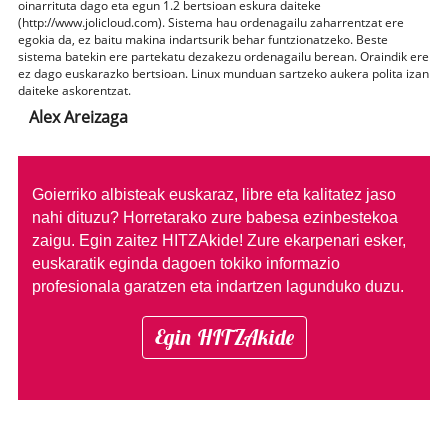
oinarrituta dago eta egun 1.2 bertsioan eskura daiteke
(http://www.jolicloud.com). Sistema hau ordenagailu zaharrentzat ere
egokia da, ez baitu makina indartsurik behar funtzionatzeko. Beste
sistema batekin ere partekatu dezakezu ordenagailu berean. Oraindik ere
ez dago euskarazko bertsioan. Linux munduan sartzeko aukera polita izan
daiteke askorentzat.
Alex Areizaga
Goierriko albisteak euskaraz, libre eta kalitatez jaso
nahi dituzu?
Horretarako zure babesa ezinbestekoa
zaigu. Egin zaitez HITZAkide!
Zure ekarpenari esker,
euskaratik eginda dagoen tokiko informazio
profesionala garatzen eta indartzen lagunduko duzu.
Egin HITZAkide