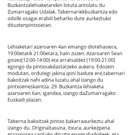
Buzkantzalehiaketarekin lotuta antolatu du
Zumarragako Udalak. Tabernariekbuzkantza edo
odolki osagai erabili beharko dute aurkeztuko
dituztenpintxoetan.
Lehiaketari azaroaren 4an emango diotehasiera,
19:00etatik 21:00etara, hain zuzen. Azaroaren 5ean
goizez(12:00-14:00) eta arratsaldez (19:00-21:00)
egongo da pintxoakdastatzeko aukera. Edozein
modutan, ordutegi jakina ipini badute ere,tabernari
bakoitzak nahi adina luzatu ahal izango du
pintxoeneskaintza. 29. Buzkantza lehiaketa
azaroaren 6an, igandea, izango daZumarragako
Euskadi plazan.
Taberna bakoitzak pintxo bakarraaurkeztu ahal
izango du. Originaltasuna, itxura, aurkezpena
etazaporea sarituko dituzte epaimahaikideek, eta