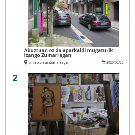
Abuztuan ez da aparkaldi mugaturik
izango Zumarragan
Urretxu eta Zumarraga
2026
/
08
/
03
2