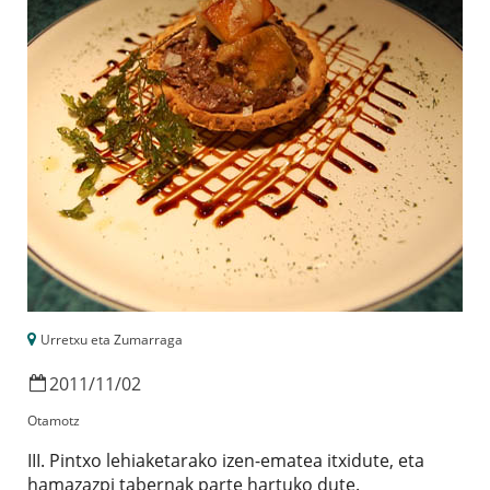
Urretxu eta Zumarraga
2011
/
11
/
02
Otamotz
III. Pintxo lehiaketarako izen-ematea itxidute, eta
hamazazpi tabernak parte hartuko dute.