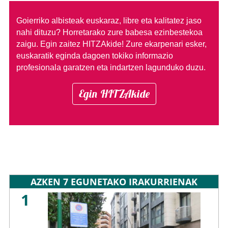
Goierriko albisteak euskaraz, libre eta kalitatez jaso
nahi dituzu?
Horretarako zure babesa ezinbestekoa
zaigu. Egin zaitez HITZAkide!
Zure ekarpenari esker,
euskaratik eginda dagoen tokiko informazio
profesionala garatzen eta indartzen lagunduko duzu.
Egin HITZAkide
AZKEN 7 EGUNETAKO IRAKURRIENAK
1