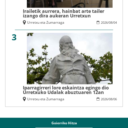
Irailetik aurrera, hainbat arte tailer
izango dira aukeran Urretxun
Urretxu eta Zumarraga
2026
/
08
/
04
3
Iparragirreri lore eskaintza egingo dio
Urretxuko Udalak abuztuaren 12an
Urretxu eta Zumarraga
2026
/
08
/
06
Goierriko Hitza