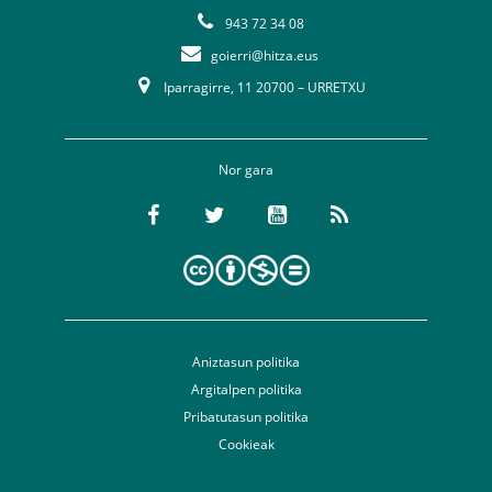
943 72 34 08
goierri@hitza.eus
Iparragirre, 11 20700 – URRETXU
Nor gara
Aniztasun politika
Argitalpen politika
Pribatutasun politika
Cookieak