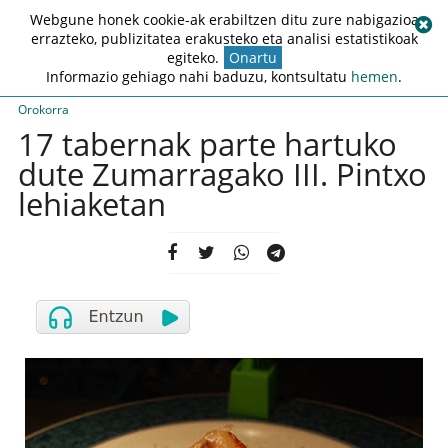
Webgune honek cookie-ak erabiltzen ditu zure nabigazioa
errazteko, publizitatea erakusteko eta analisi estatistikoak
egiteko.
Onartu
Informazio gehiago nahi baduzu, kontsultatu
hemen
.
Orokorra
17 tabernak parte hartuko
dute Zumarragako III. Pintxo
lehiaketan