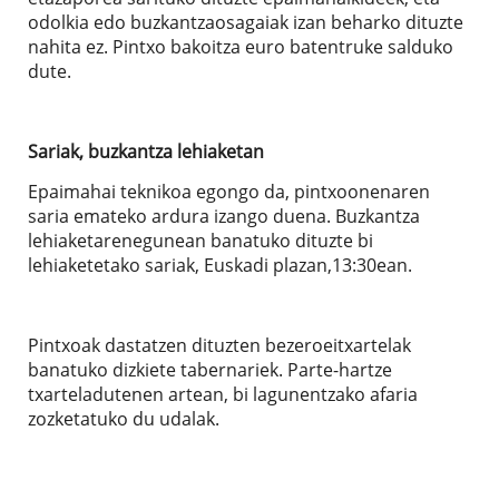
odolkia edo buzkantzaosagaiak izan beharko dituzte
nahita ez. Pintxo bakoitza euro batentruke salduko
dute.
Sariak, buzkantza lehiaketan
Epaimahai teknikoa egongo da, pintxoonenaren
saria emateko ardura izango duena. Buzkantza
lehiaketarenegunean banatuko dituzte bi
lehiaketetako sariak, Euskadi plazan,13:30ean.
Pintxoak dastatzen dituzten bezeroeitxartelak
banatuko dizkiete tabernariek. Parte-hartze
txarteladutenen artean, bi lagunentzako afaria
zozketatuko du udalak.