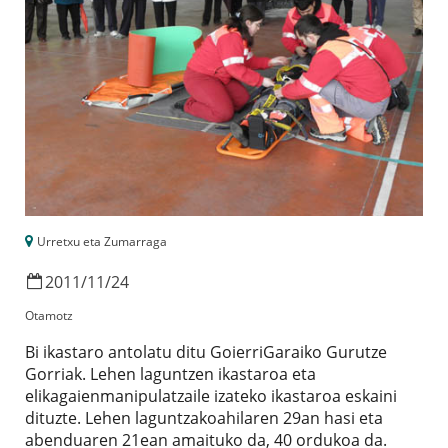
Urretxu eta Zumarraga
2011
/
11
/
24
Otamotz
Bi ikastaro antolatu ditu GoierriGaraiko Gurutze
Gorriak. Lehen laguntzen ikastaroa eta
elikagaienmanipulatzaile izateko ikastaroa eskaini
dituzte. Lehen laguntzakoahilaren 29an hasi eta
abenduaren 21ean amaituko da, 40 ordukoa da.