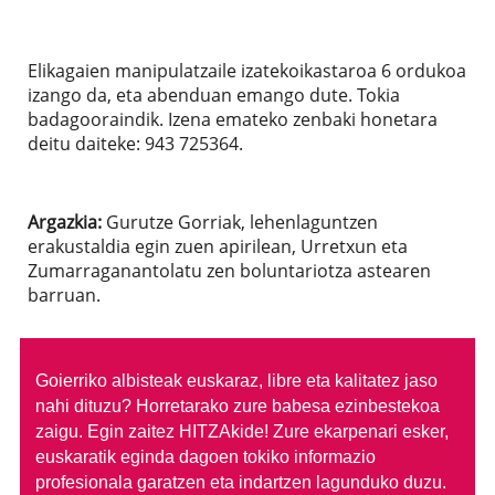
Elikagaien manipulatzaile izatekoikastaroa 6 ordukoa
izango da, eta abenduan emango dute. Tokia
badagooraindik. Izena emateko zenbaki honetara
deitu daiteke: 943 725364.
Argazkia:
Gurutze Gorriak, lehenlaguntzen
erakustaldia egin zuen apirilean, Urretxun eta
Zumarraganantolatu zen boluntariotza astearen
barruan.
Goierriko albisteak euskaraz, libre eta kalitatez jaso
nahi dituzu?
Horretarako zure babesa ezinbestekoa
zaigu. Egin zaitez HITZAkide!
Zure ekarpenari esker,
euskaratik eginda dagoen tokiko informazio
profesionala garatzen eta indartzen lagunduko duzu.