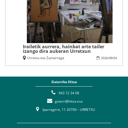
Irailetik aurrera, hainbat arte tailer
izango dira aukeran Urretxun
Urretxu eta Zumarraga
2026
/
08
/
04
Goierriko Hitza
943 72 34 08
goierri@hitza.eus
Iparragirre, 11 20700 – URRETXU