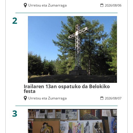
Urretxu eta Zumarraga
2026
/
08
/
06
2
Irailaren 13an ospatuko da Belokiko
festa
Urretxu eta Zumarraga
2026
/
08
/
07
3