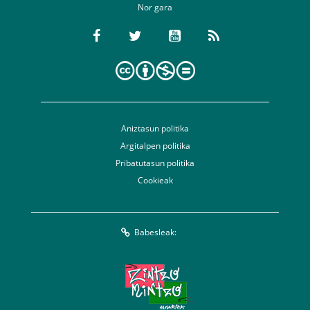
Nor gara
Aniztasun politika
Argitalpen politika
Pribatutasun politika
Cookieak
Babesleak: