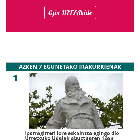
Egin HITZAkide
AZKEN 7 EGUNETAKO IRAKURRIENAK
1
Iparragirreri lore eskaintza egingo dio
Urretxuko Udalak abuztuaren 12an