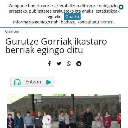
Webgune honek cookie-ak erabiltzen ditu zure nabigazioa
errazteko, publizitatea erakusteko eta analisi estatistikoak
egiteko.
Onartu
Informazio gehiago nahi baduzu, kontsultatu
hemen
.
Gizartea
Gurutze Gorriak ikastaro
berriak egingo ditu