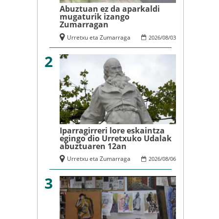
Abuztuan ez da aparkaldi
mugaturik izango
Zumarragan
Urretxu eta Zumarraga
2026
/
08
/
03
2
Iparragirreri lore eskaintza
egingo dio Urretxuko Udalak
abuztuaren 12an
Urretxu eta Zumarraga
2026
/
08
/
06
3