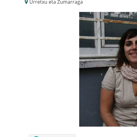
Urretxu eta Zumarraga