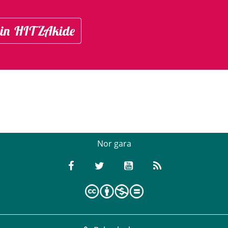
in HITZAkide
Nor gara