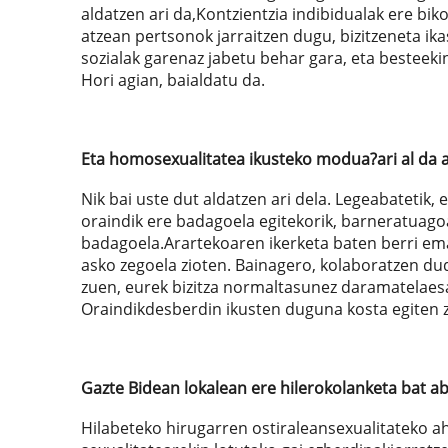
aldatzen ari da,Kontzientzia indibidualak ere b
atzean pertsonok jarraitzen dugu, bizitzeneta ik
sozialak garenaz jabetu behar gara, eta besteek
Hori agian, baialdatu da.
Eta homosexualitatea ikusteko modua?ari al da 
Nik bai uste dut aldatzen ari dela. Legeabatetik, 
oraindik ere badagoela egitekorik, barneratuago
badagoela.Arartekoaren ikerketa baten berri ema
asko zegoela zioten. Bainagero, kolaboratzen du
zuen, eurek bizitza normaltasunez daramatelaesane
Oraindikdesberdin ikusten duguna kosta egiten 
Gazte Bidean lokalean ere hilerokolanketa bat a
Hilabeteko hirugarren ostiraleansexualitateko ah