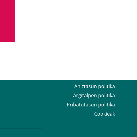
Aniztasun politika
Argitalpen politika
Pribatutasun politika
Cookieak