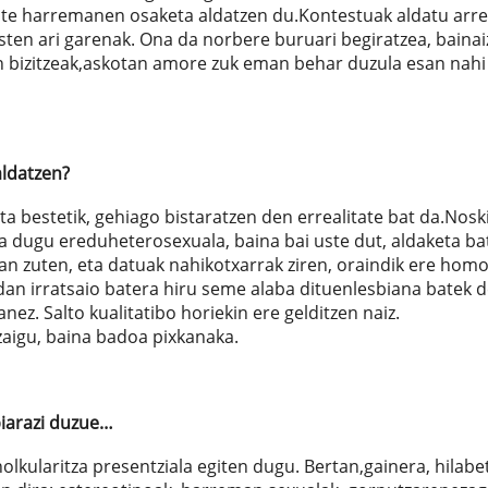
ikote harremanen osaketa aldatzen du.Kontestuak aldatu arre
asten ari garenak. Ona da norbere buruari begiratzea, bainai
in bizitzeak,askotan amore zuk eman behar duzula esan nahi
aldatzen?
eta bestetik, gehiago bistaratzen den errealitate bat da.Noski
a dugu ereduheterosexuala, baina bai uste dut, aldaketa ba
n zuten, eta datuak nahikotxarrak ziren, oraindik ere homo
dan irratsaio batera hiru seme alaba dituenlesbiana batek d
z. Salto kualitatibo horiekin ere gelditzen naiz.
zaigu, baina badoa pixkanaka.
biarazi duzue…
olkularitza presentziala egiten dugu. Bertan,gainera, hilabe