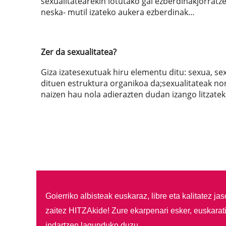
sexualitatearekin lotutako gai ezberdinakjorrat
neska- mutil izateko aukera ezberdinak…
Zer da sexualitatea?
Giza izatesexutuak hiru elementu ditu: sexua, se
dituen estruktura organikoa da;sexualitateak norb
naizen hau nola adierazten dudan izango litzate
Goierriko albisteak euskaraz, libre eta kalitatez ja
zaitez HITZAkide!
Zure ekarpenari esker, euskarat
indartzen lagunduko duzu.