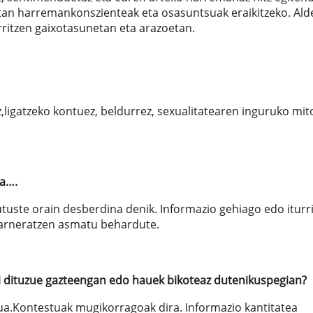
tan harremankonszienteak eta osasuntsuak eraikitzeko. Ald
arritzen gaixotasunetan eta arazoetan.
ligatzeko kontuez, beldurrez, sexualitatearen inguruko mi
la….
utuste orain desberdina denik. Informazio gehiago edo iturr
 barneratzen asmatu behardute.
usi dituzue gazteengan edo hauek bikoteaz dutenikuspegian?
ua.Kontestuak mugikorragoak dira. Informazio kantitatea