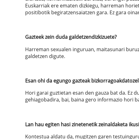
Euskarriak ere ematen dizkiegu, harreman horie
positibotik begiratzensaiatzen gara. Ez gara oin
Gazteek zein duda galdetzendizkizuete?
Harreman sexualen inguruan, maitasunari buruz,
galdetzen digute.
Esan ohi da egungo gazteak bizkorragoakdatoze
Hori garai guztietan esan den gauza bat da. Ez d
gehiagobadira, bai, baina gero informazio hori
Lan hau egiten hasi zinetenetik zeinaldaketa ik
Kontestua aldatu da, mugitzen garen testuingur