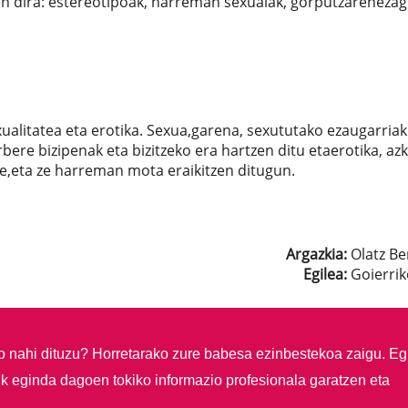
zen dira: estereotipoak, harreman sexualak, gorputzarenezag
xualitatea eta erotika. Sexua,garena, sexututako ezaugarriak
ere bizipenak eta bizitzeko era hartzen ditu etaerotika, azk
ke,eta ze harreman mota eraikitzen ditugun.
Argazkia:
Olatz Be
Egilea:
Goierrik
so nahi dituzu?
Horretarako zure babesa ezinbestekoa zaigu. Eg
ik eginda dagoen tokiko informazio profesionala garatzen eta