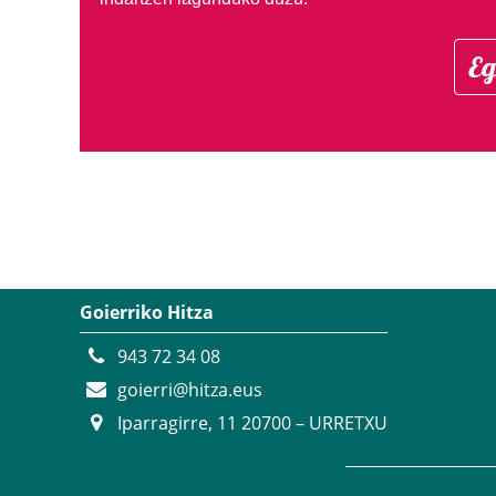
Eg
Goierriko Hitza
943 72 34 08
goierri@hitza.eus
Iparragirre, 11 20700 – URRETXU