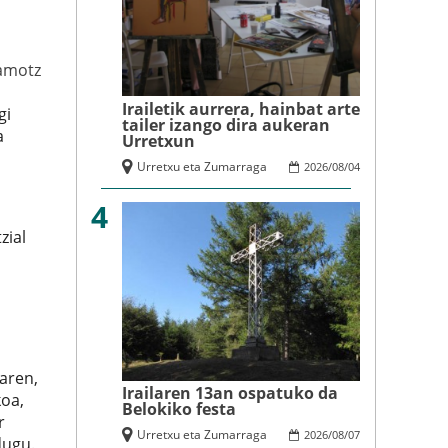
amotz
Irailetik aurrera, hainbat arte
gi
tailer izango dira aukeran
a
Urretxun
Urretxu eta Zumarraga
2026
/
08
/
04
4
zial
aren,
Irailaren 13an ospatuko da
koa,
Belokiko festa
r
Urretxu eta Zumarraga
2026
/
08
/
07
dugu.