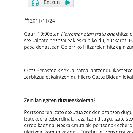
2011
/
11
/
24
Gaur, 19:00etan
Harremanetan tratu onak
hitzal
sexualitate hezitzaileak eskainiko du, euskaraz. 
pasa denastean Goierriko Hitzarekin hitz egin zue
Olatz Berastegik sexualitatea lantzendu ikastetx
zerbitzua eskaintzen du hilero Gazte Bidean loka
Zein lan egiten duzueeskoletan?
Pertsonaren izate sexutua zer den azaltzen dugu.
izatekoera ezberdinak… azaltzen ditugu. Izate se
errepikaezina. Neskak,mutilak, pertsonak ezberd
ulertzea, komunikazioa… Euretaz, eurengorpuzaz