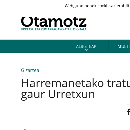
Webgune honek cookie-ak erabiltze
ALBISTEAK
MULTI
Gizartea
Harremanetako tratu
gaur Urretxun