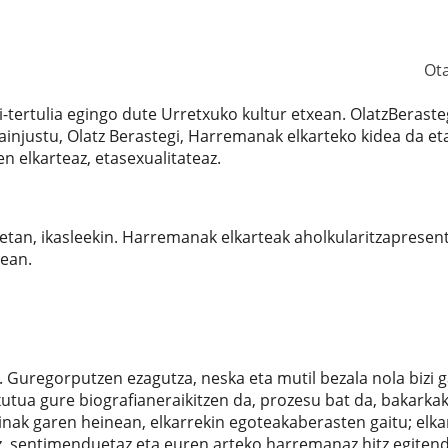
Ot
di-tertulia egingo dute Urretxuko kultur etxean. OlatzBeraste
Hainjustu, Olatz Berastegi, Harremanak elkarteko kidea da et
n elkarteaz, etasexualitateaz.
eetan, ikasleekin. Harremanak elkarteak aholkularitzapresent
lean.
 Guregorputzen ezagutza, neska eta mutil bezala nola bizi g
xutua gure biografianeraikitzen da, prozesu bat da, bakarka
inak garen heinean, elkarrekin egoteakaberasten gaitu; elka
, sentimenduetaz eta euren arteko harremanaz hitz egiten