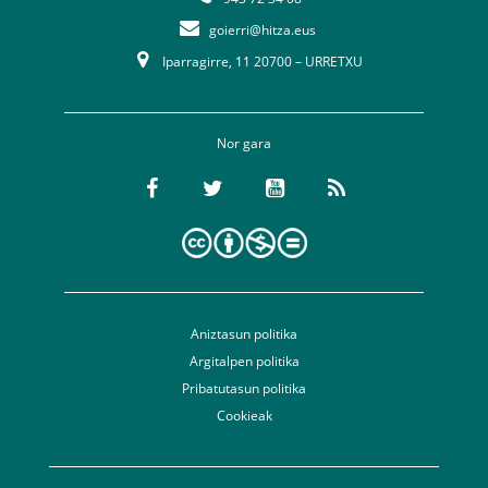
goierri@hitza.eus
Iparragirre, 11 20700 – URRETXU
Nor gara
Aniztasun politika
Argitalpen politika
Pribatutasun politika
Cookieak