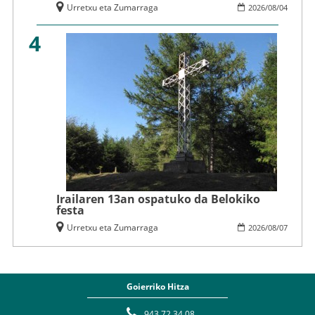
Urretxu eta Zumarraga
2026
/
08
/
04
4
Irailaren 13an ospatuko da Belokiko
festa
Urretxu eta Zumarraga
2026
/
08
/
07
Goierriko Hitza
943 72 34 08