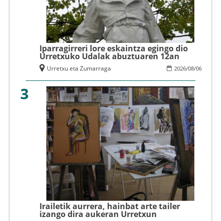
Iparragirreri lore eskaintza egingo dio
Urretxuko Udalak abuztuaren 12an
Urretxu eta Zumarraga
2026
/
08
/
06
3
Irailetik aurrera, hainbat arte tailer
izango dira aukeran Urretxun