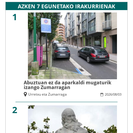
AZKEN 7 EGUNETAKO IRAKURRIENAK
1
Abuztuan ez da aparkaldi mugaturik
izango Zumarragan
Urretxu eta Zumarraga
2026
/
08
/
03
2