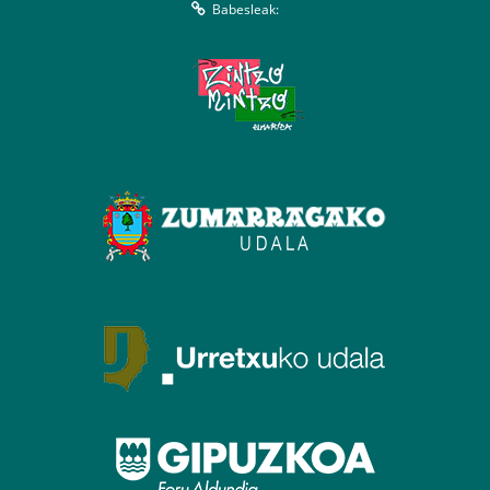
Babesleak: