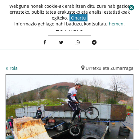
Webgune honek cookie-ak erabiltzen ditu zure nabigazioa
errazteko, publizitatea erakusteko eta analisi estatistikoak
egiteko.
Onartu
Informazio gehiago nahi baduzu, kontsultatu
hemen
.
2014/3/6
Kirola
Urretxu eta Zumarraga