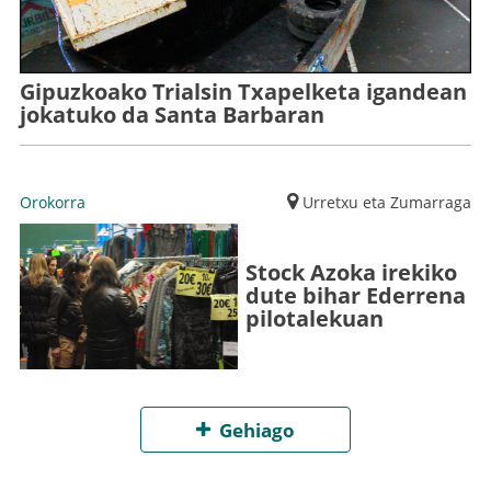
Gipuzkoako Trialsin Txapelketa igandean
jokatuko da Santa Barbaran
Orokorra
Urretxu eta Zumarraga
Stock Azoka irekiko
dute bihar Ederrena
pilotalekuan
Gehiago