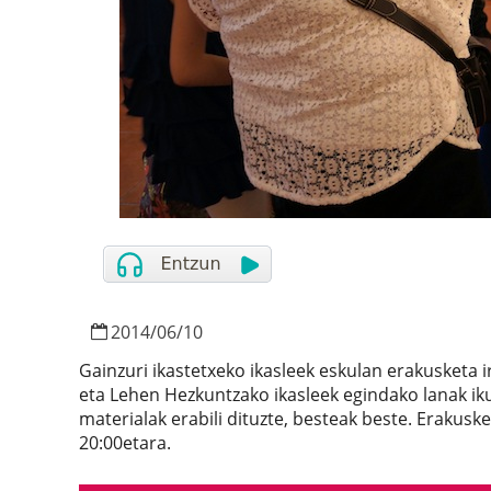
2014
/
06
/
10
Gainzuri ikastetxeko ikasleek eskulan erakusketa 
eta Lehen Hezkuntzako ikasleek egindako lanak ikus
materialak erabili dituzte, besteak beste. Erakusk
20:00etara.