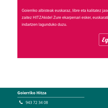
Goierriko albisteak euskaraz, libre eta kalitatez ja
zaitez HITZAkide!
Zure ekarpenari esker, euskarat
indartzen lagunduko duzu.
Eg
Goierriko Hitza
943 72 34 08