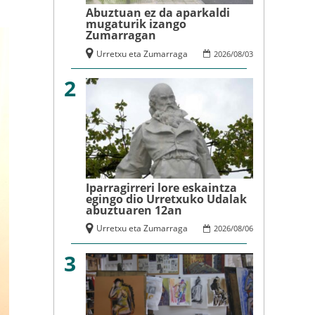
Abuztuan ez da aparkaldi
mugaturik izango
Zumarragan
Urretxu eta Zumarraga
2026
/
08
/
03
2
Iparragirreri lore eskaintza
egingo dio Urretxuko Udalak
abuztuaren 12an
Urretxu eta Zumarraga
2026
/
08
/
06
3