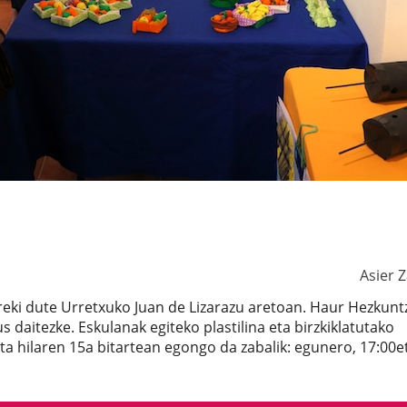
Asier 
ireki dute Urretxuko Juan de Lizarazu aretoan. Haur Hezkun
 daitezke. Eskulanak egiteko plastilina eta birzkiklatutako
eta hilaren 15a bitartean egongo da zabalik: egunero, 17:00e