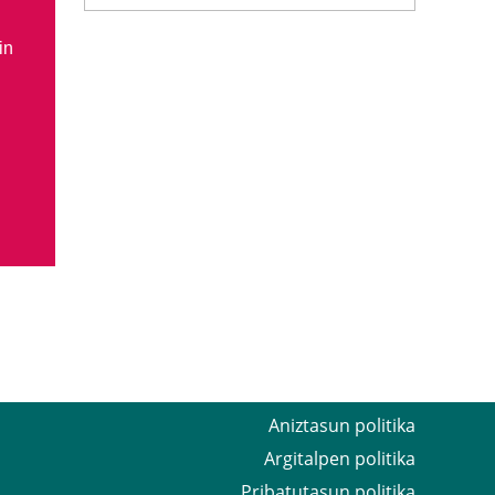
in
Aniztasun politika
Argitalpen politika
Pribatutasun politika