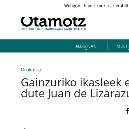
Webgune honek cookie-ak erabiltze
ALBISTEAK
MULTI
Orokorra
Gainzuriko ikasleek 
dute Juan de Lizaraz