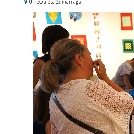
Urretxu eta Zumarraga