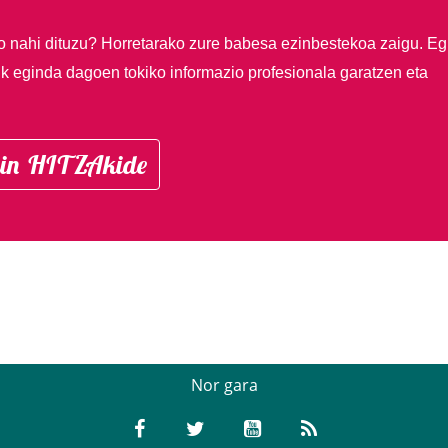
so nahi dituzu?
Horretarako zure babesa ezinbestekoa zaigu. Eg
ik eginda dagoen tokiko informazio profesionala garatzen eta
in HITZAkide
Nor gara