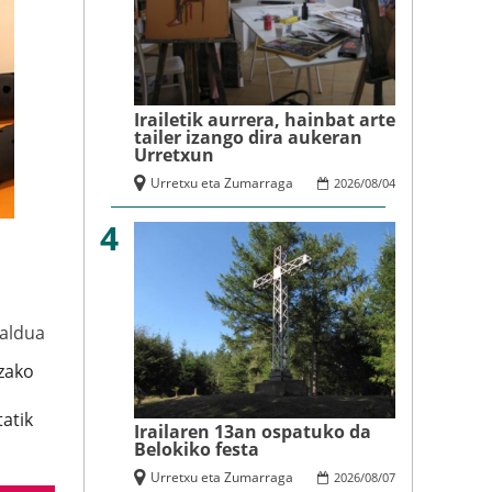
Irailetik aurrera, hainbat arte
tailer izango dira aukeran
Urretxun
Urretxu eta Zumarraga
2026
/
08
/
04
4
Zaldua
tzako
tatik
Irailaren 13an ospatuko da
Belokiko festa
Urretxu eta Zumarraga
2026
/
08
/
07