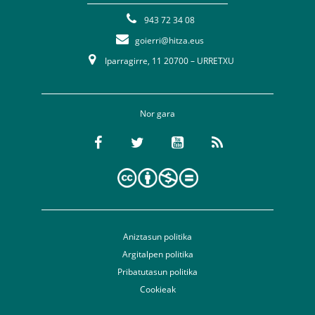
943 72 34 08
goierri@hitza.eus
Iparragirre, 11 20700 – URRETXU
Nor gara
Aniztasun politika
Argitalpen politika
Pribatutasun politika
Cookieak