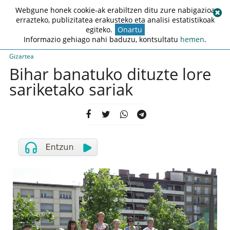
Webgune honek cookie-ak erabiltzen ditu zure nabigazioa
errazteko, publizitatea erakusteko eta analisi estatistikoak
egiteko.
Onartu
Informazio gehiago nahi baduzu, kontsultatu
hemen
.
Gizartea
Bihar banatuko dituzte lore
sariketako sariak