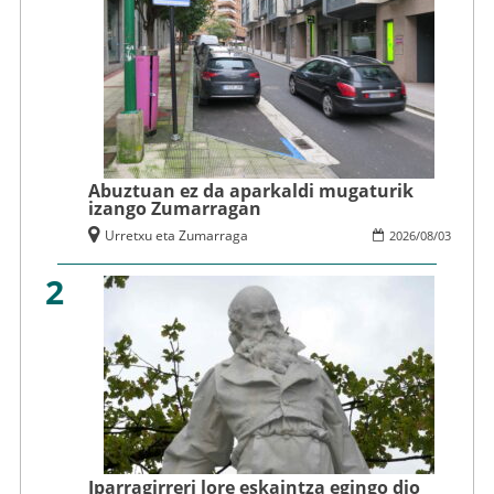
Abuztuan ez da aparkaldi mugaturik
izango Zumarragan
Urretxu eta Zumarraga
2026
/
08
/
03
2
Iparragirreri lore eskaintza egingo dio