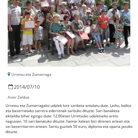
Urretxu eta Zumarraga
2014
/
07
/
10
Asier Zaldua
Urretxu eta Zumarragako udalek lore sariketa antolatu dute. Leiho, balkoi
eta baserrietako sarrera ederrenak sarituko dituzte. Sari banaketa
ekitaldia bihar egingo dute: 12:00etan Urretxuko udaletxeko areto
nagusian. 16 sari banatuko dituzte: hamar kalean bizi direnen artean eta
sei baserritarren artean. Saritu guztiek 50 euro, diploma eta oparia jasoko
dituzte.