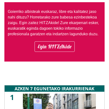
Goierriko albisteak euskaraz, libre eta kalitatez jaso
nahi dituzu?
Horretarako zure babesa ezinbestekoa
zaigu. Egin zaitez HITZAkide!
Zure ekarpenari esker,
euskaratik eginda dagoen tokiko informazio
profesionala garatzen eta indartzen lagunduko duzu.
Egin HITZAkide
AZKEN 7 EGUNETAKO IRAKURRIENAK
1