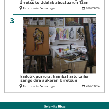
Urretxuko Udalak abuztuaren 12an
Urretxu eta Zumarraga
2026
/
08
/
06
3
Irailetik aurrera, hainbat arte tailer
izango dira aukeran Urretxun
Urretxu eta Zumarraga
2026
/
08
/
04
Goierriko Hitza