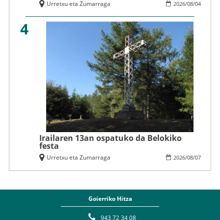
Urretxu eta Zumarraga
2026
/
08
/
04
4
Irailaren 13an ospatuko da Belokiko
festa
Urretxu eta Zumarraga
2026
/
08
/
07
Goierriko Hitza
943 72 34 08