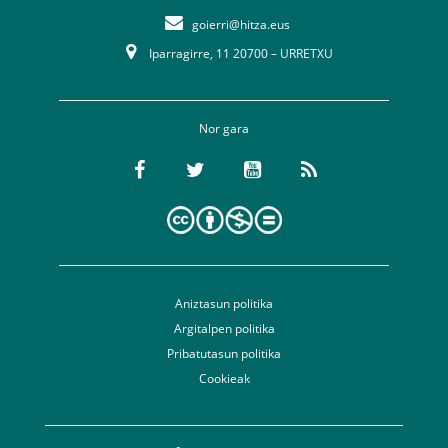
goierri@hitza.eus
Iparragirre, 11 20700 – URRETXU
Nor gara
Aniztasun politika
Argitalpen politika
Pribatutasun politika
Cookieak