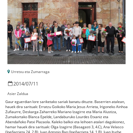
Urretxu eta Zumarraga
2014
/
07
/
11
Asier Zaldua
Gaur eguerdian lore sariketako sariak banatu dituzte. Baserrien atalean,
hauek dira sarituak: Erratzu Goikoko Maria Jesus Arrieta, Irigoneko Ainhoa
Zufiaurre, Deskarga Zaharreko Mariano Izagirre eta Maria Alustiza,
Zumakortako Blanca Epelde, Landaburuko Lourdes Etxaniz eta
Abendañoko Patxi Plazaola. Kaleko balkoi eta leihoen atalari dagokionez,
hamar hauek dira sarituak: Olga Izagirre (Basagasti 3, 4.C), Ana Velasco
(Ipeñarrieta 24, 2.B), Juan Antonio Ran (Ipeñarrieta 14, 1.B), Juan Iturbe