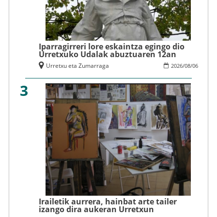
Iparragirreri lore eskaintza egingo dio
Urretxuko Udalak abuztuaren 12an
Urretxu eta Zumarraga
2026
/
08
/
06
3
Irailetik aurrera, hainbat arte tailer
izango dira aukeran Urretxun