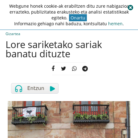
Webgune honek cookie-ak erabiltzen ditu zure nabigazioa
errazteko, publizitatea erakusteko eta analisi estatistikoak
egiteko.
Onartu
Informazio gehiago nahi baduzu, kontsultatu
hemen
.
Gizartea
Lore sariketako sariak
banatu dituzte