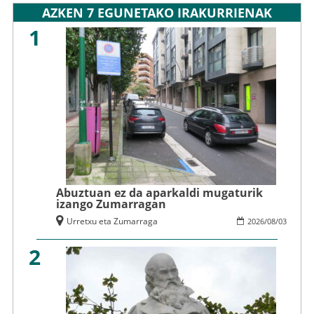
AZKEN 7 EGUNETAKO IRAKURRIENAK
1
Abuztuan ez da aparkaldi mugaturik
izango Zumarragan
Urretxu eta Zumarraga
2026
/
08
/
03
2