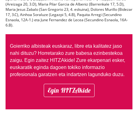
(Areizaga 20, 3.D), Maria Pilar Garcia de Albeniz (Barrenkale 17, 5.D),
Maria Jesus Zabalo (San Gregorio 23, 4. eskuina), Dolores Murillo (Bidezar
17, 3.C), Ainhoa Soraluze (Legazpi 5, 4.B), Paquita Arregi (Secundino
Esnaola, 12A-1.) eta June Fernandez de Lecea (Secundino Esnaola, 16A-
6.B).
Goierriko albisteak euskaraz, libre eta kalitatez jaso
nahi dituzu?
Horretarako zure babesa ezinbestekoa
zaigu. Egin zaitez HITZAkide!
Zure ekarpenari esker,
euskaratik eginda dagoen tokiko informazio
profesionala garatzen eta indartzen lagunduko duzu.
Egin HITZAkide