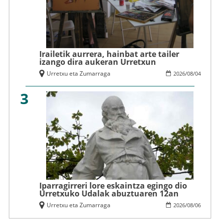
Irailetik aurrera, hainbat arte tailer
izango dira aukeran Urretxun
Urretxu eta Zumarraga
2026
/
08
/
04
3
Iparragirreri lore eskaintza egingo dio
Urretxuko Udalak abuztuaren 12an
Urretxu eta Zumarraga
2026
/
08
/
06