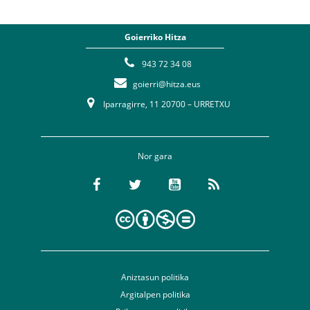
Goierriko Hitza
943 72 34 08
goierri@hitza.eus
Iparragirre, 11 20700 – URRETXU
Nor gara
Aniztasun politika
Argitalpen politika