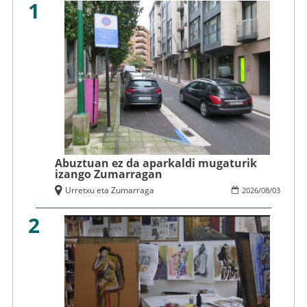
1
Abuztuan ez da aparkaldi mugaturik
izango Zumarragan
Urretxu eta Zumarraga
2026
/
08
/
03
2