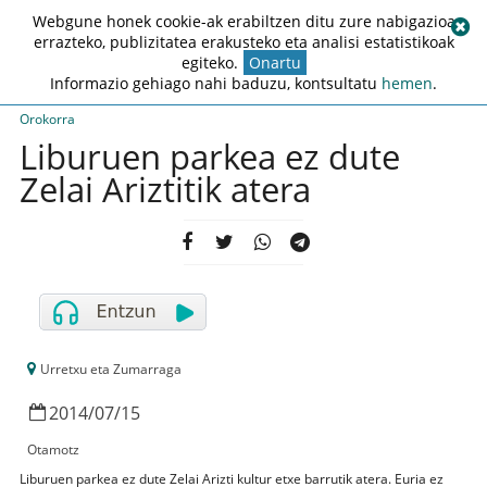
Webgune honek cookie-ak erabiltzen ditu zure nabigazioa
errazteko, publizitatea erakusteko eta analisi estatistikoak
egiteko.
Onartu
Informazio gehiago nahi baduzu, kontsultatu
hemen
.
Orokorra
Liburuen parkea ez dute
Zelai Ariztitik atera
Urretxu eta Zumarraga
2014
/
07
/
15
Otamotz
Liburuen parkea ez dute Zelai Arizti kultur etxe barrutik atera. Euria ez