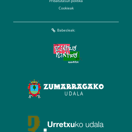
Pribatutasun politika
Cookieak
Babesleak: