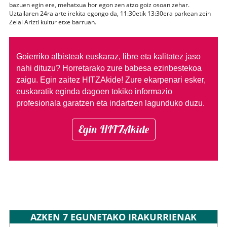
bazuen egin ere, mehatxua hor egon zen atzo goiz osoan zehar.
Uztailaren 24ra arte irekita egongo da, 11:30etik 13:30era parkean zein
Zelai Arizti kultur etxe barruan.
Goierriko albisteak euskaraz, libre eta kalitatez jaso
nahi dituzu?
Horretarako zure babesa ezinbestekoa
zaigu. Egin zaitez HITZAkide!
Zure ekarpenari esker,
euskaratik eginda dagoen tokiko informazio
profesionala garatzen eta indartzen lagunduko duzu.
Egin HITZAkide
AZKEN 7 EGUNETAKO IRAKURRIENAK