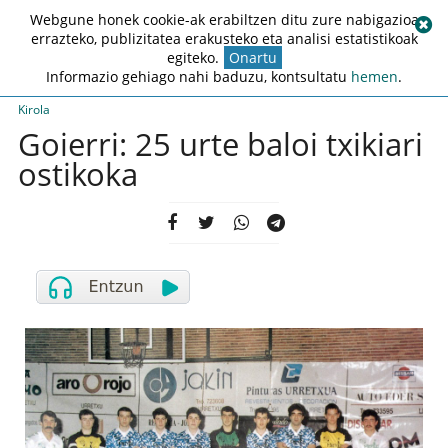
Webgune honek cookie-ak erabiltzen ditu zure nabigazioa
errazteko, publizitatea erakusteko eta analisi estatistikoak
egiteko.
Onartu
Informazio gehiago nahi baduzu, kontsultatu
hemen
.
Kirola
Goierri: 25 urte baloi txikiari
ostikoka