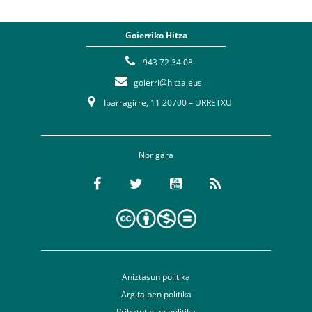
Goierriko Hitza
943 72 34 08
goierri@hitza.eus
Iparragirre, 11 20700 – URRETXU
Nor gara
Aniztasun politika
Argitalpen politika
Pribatutasun politika