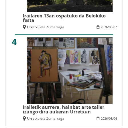
Irailaren 13an ospatuko da Belokiko
festa
Urretxu eta Zumarraga
2026
/
08
/
07
4
Irailetik aurrera, hainbat arte tailer
izango dira aukeran Urretxun
Urretxu eta Zumarraga
2026
/
08
/
04