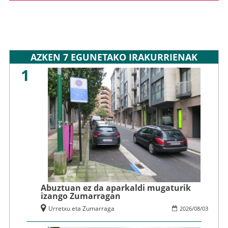
AZKEN 7 EGUNETAKO IRAKURRIENAK
1
Abuztuan ez da aparkaldi mugaturik
izango Zumarragan
Urretxu eta Zumarraga
2026
/
08
/
03