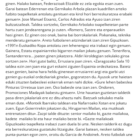
ginen. Halako batean, Federazioak Elizalde ez zela egokia esan zuen.
Garai batean Ederrenan eta Gernikako Arbola plazan kuadrillen arteko
futbito txapelketak antolatu genituen eta kirol hori berreskuratzea erabaki
genuen». Jose Manuel Etxaniz, Carlos Adrados eta Ayuso izan ziren
bultzatzaileak. Taldea sortzeko, Gernikako Arbolako txapelketetan parte
hartu zuen jendearengana jo zuten. «Romero, Sastre eta enparauekin
hasi ginen. Ez ginen oso onak, baina bai borrokalariak. Pixkanaka, teknika
menderatu genuen». Areto futbolaren aitzindariak izan ziren Gipuzkoan.
«1991n Euskadiko Kopa antolatu zen lehenengoz eta irabazi egin genuen.
Gainera, Estatu espainiarreko bigarren mailan jokatu genuen. Tenerifera,
Santanderrera… joaten ginen jokatzera. Aldiri kiroldegian sekulako giroa
sortzen zen». Hori gutxi balitz, Errusiara joan ziren. «Zaragozako Sala 10
taldea ezin zen joan eta guri eskaini ziguten Espainia ordezkatzea. Baietz
esan genien, baina hara heldu ginenean errusiarrei argi eta garbi utzi
genien gu euskal ordezkariak ginela», gogoratzen du. Ayusok urte haietan
eduki zituzten babesleei eskerrak eman nahi dizkie. «Gure lehen babeslea
Pinturas Urretxua izan zen. Oso babesle ona izan zen. Ondoren,
Promociones Madayak babestu gintuen». Urte hauetan guztietan taldetik
pasa diren jokalariak ere ez ditu ahaztu nahi. Batzuek sekulako maila
eman dute. «Montxik Ibarrako taldean eta Nafarroako Xotan ere jokatu
zuen. Egun Goierrirekin jokatzen du, Hirugarren Mailan, eta mutikoak
entrenatzen ditu». Zazpi talde dituzte: senior mailako bi, gazte mailakoa,
kadete mailako bi eta haur mailako beste bi. «Gazte mailakoak
Gipuzkoako txapelketa irabazi zuen duela bi urte. Nesken talderik ez dugu
eta berreskuratzea gustatuko litzaiguke. Garai batean, nesken taldea
punta-puntan egon zen», oroitu du Garcia de Andoinek. Areto futbolak une