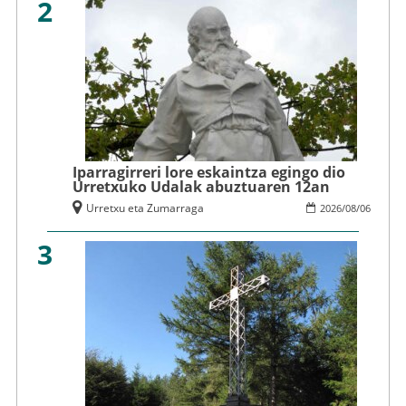
2
Iparragirreri lore eskaintza egingo dio
Urretxuko Udalak abuztuaren 12an
Urretxu eta Zumarraga
2026
/
08
/
06
3