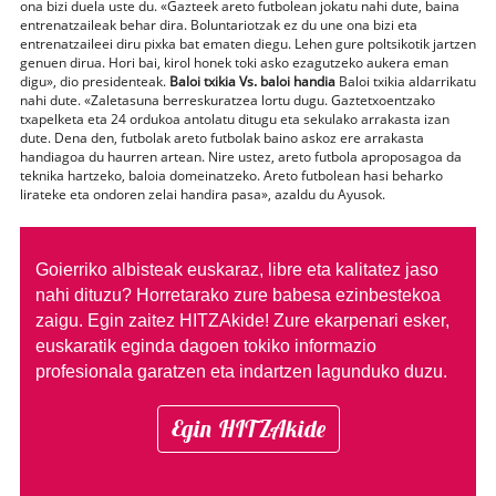
ona bizi duela uste du. «Gazteek areto futbolean jokatu nahi dute, baina
entrenatzaileak behar dira. Boluntariotzak ez du une ona bizi eta
entrenatzaileei diru pixka bat ematen diegu. Lehen gure poltsikotik jartzen
genuen dirua. Hori bai, kirol honek toki asko ezagutzeko aukera eman
digu», dio presidenteak.
Baloi txikia Vs. baloi handia
Baloi txikia aldarrikatu
nahi dute. «Zaletasuna berreskuratzea lortu dugu. Gaztetxoentzako
txapelketa eta 24 ordukoa antolatu ditugu eta sekulako arrakasta izan
dute. Dena den, futbolak areto futbolak baino askoz ere arrakasta
handiagoa du haurren artean. Nire ustez, areto futbola aproposagoa da
teknika hartzeko, baloia domeinatzeko. Areto futbolean hasi beharko
lirateke eta ondoren zelai handira pasa», azaldu du Ayusok.
Goierriko albisteak euskaraz, libre eta kalitatez jaso
nahi dituzu?
Horretarako zure babesa ezinbestekoa
zaigu. Egin zaitez HITZAkide!
Zure ekarpenari esker,
euskaratik eginda dagoen tokiko informazio
profesionala garatzen eta indartzen lagunduko duzu.
Egin HITZAkide