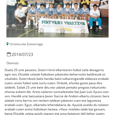
Urretxu eta Zumarraga
2014
/
07
/
23
Otamotz
Duela 25 urte pasatxo, Goierri kirol elkartearen futbol saila desagertu
egin zen, Elizalde zelaiak futbolean jokatzeko beharrezko baldintzak ez
zituelako. Goierrikoek baloi handia baloi txikiarengandik aldatzea erabaki
zuten: areto futbol saila sortu zuten. Ordutik, ehunka gazte pasa dira
taldetik. Sailak 25 urte bete ditu eta udalak jaietako pregoia irakurtzeko
ohorea eskaini die. Areto sailaren sortzaileetako bat Juan Luis Ayuso izan
zen. Handik urte batzuetara Javier Garcia de Andoin elkartu zitzaion: bere
alabak sortu berria zen nesken taldean jokatzen zuen eta laguntzea
erabaki zuen. Egun, elkarteko lehendakaria da. Ayusok azaldu du nolatan
erabaki zuten areto futbolean hastea. «Haur mailako talde bat genuen,
baina Elizalde zelaia gaizki zegoen eta area botatzen ibili behar izaten