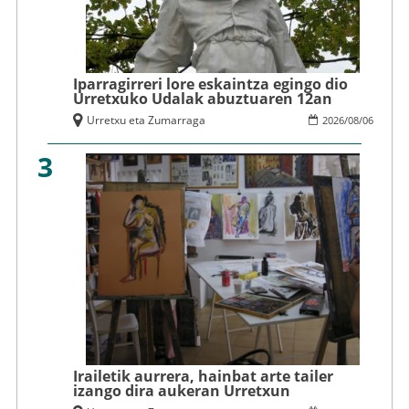
Iparragirreri lore eskaintza egingo dio
Urretxuko Udalak abuztuaren 12an
Urretxu eta Zumarraga
2026
/
08
/
06
3
Irailetik aurrera, hainbat arte tailer
izango dira aukeran Urretxun