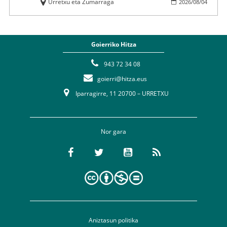
Urretxu eta Zumarraga
2026
/
08
/
04
Goierriko Hitza
943 72 34 08
goierri@hitza.eus
Iparragirre, 11 20700 – URRETXU
Nor gara
Aniztasun politika