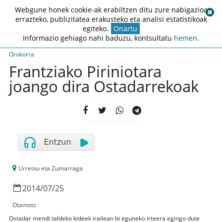
Webgune honek cookie-ak erabiltzen ditu zure nabigazioa
errazteko, publizitatea erakusteko eta analisi estatistikoak
egiteko.
Onartu
Informazio gehiago nahi baduzu, kontsultatu
hemen
.
Orokorra
Frantziako Piriniotara
joango dira Ostadarrekoak
Urretxu eta Zumarraga
2014
/
07
/
25
Otamotz
Ostadar mendi taldeko kideek irailean bi eguneko irteera egingo dute