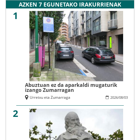
AZKEN 7 EGUNETAKO IRAKURRIENAK
1
Abuztuan ez da aparkaldi mugaturik
izango Zumarragan
Urretxu eta Zumarraga
2026
/
08
/
03
2