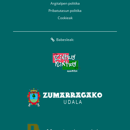
Argitalpen politika
Pribatutasun politika
Cookieak
Babesleak: