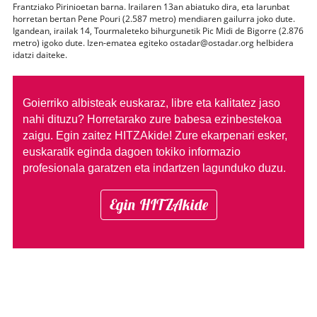
Frantziako Pirinioetan barna. Irailaren 13an abiatuko dira, eta larunbat
horretan bertan Pene Pouri (2.587 metro) mendiaren gailurra joko dute.
Igandean, irailak 14, Tourmaleteko bihurgunetik Pic Midi de Bigorre (2.876
metro) igoko dute. Izen-ematea egiteko ostadar@ostadar.org helbidera
idatzi daiteke.
Goierriko albisteak euskaraz, libre eta kalitatez jaso
nahi dituzu?
Horretarako zure babesa ezinbestekoa
zaigu. Egin zaitez HITZAkide!
Zure ekarpenari esker,
euskaratik eginda dagoen tokiko informazio
profesionala garatzen eta indartzen lagunduko duzu.
Egin HITZAkide