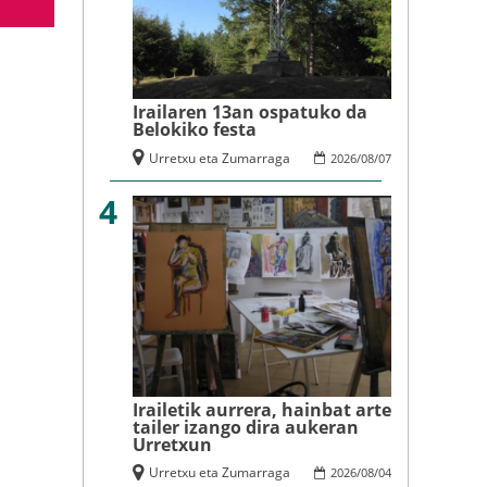
Irailaren 13an ospatuko da
Belokiko festa
Urretxu eta Zumarraga
2026
/
08
/
07
4
Irailetik aurrera, hainbat arte
tailer izango dira aukeran
Urretxun
Urretxu eta Zumarraga
2026
/
08
/
04