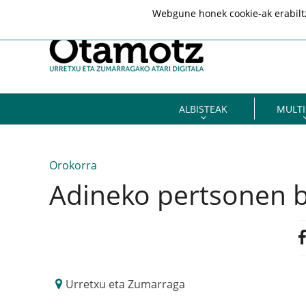
Webgune honek cookie-ak erabiltze
ALBISTEAK
MULTI
Orokorra
Adineko pertsonen b
Urretxu eta Zumarraga