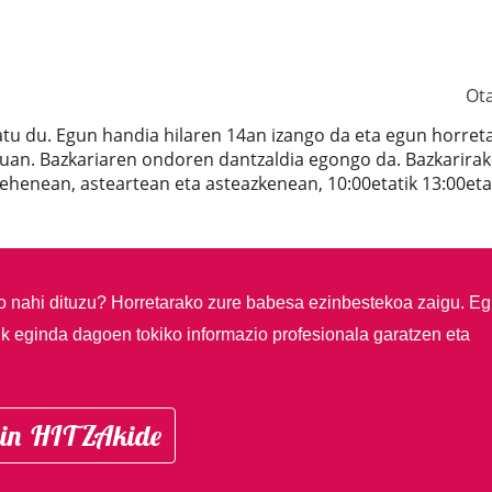
Ot
tu du. Egun handia hilaren 14an izango da eta egun horret
kuan. Bazkariaren ondoren dantzaldia egongo da. Bazkarira
lehenean, asteartean eta asteazkenean, 10:00etatik 13:00eta
so nahi dituzu?
Horretarako zure babesa ezinbestekoa zaigu. Eg
ik eginda dagoen tokiko informazio profesionala garatzen eta
in HITZAkide