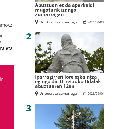
Abuztuan ez da aparkaldi
mugaturik izango
Zumarragan
Urretxu eta Zumarraga
2026
/
08
/
03
amotz
2
an,
ko
ra eta
Iparragirreri lore eskaintza
in
egingo dio Urretxuko Udalak
abuztuaren 12an
Urretxu eta Zumarraga
2026
/
08
/
06
3