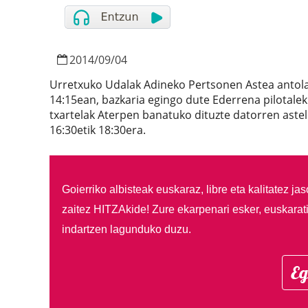
2014
/
09
/
04
Urretxuko Udalak Adineko Pertsonen Astea antola
14:15ean, bazkaria egingo dute Ederrena pilotale
txartelak Aterpen banatuko dituzte datorren aste
16:30etik 18:30era.
Goierriko albisteak euskaraz, libre eta kalitatez ja
zaitez HITZAkide!
Zure ekarpenari esker, euskarat
indartzen lagunduko duzu.
Eg