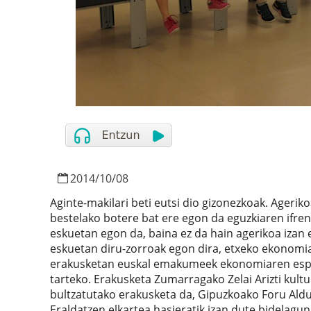
2014
/
10
/
08
Aginte-makilari beti eutsi dio gizonezkoak. Agerik
bestelako botere bat ere egon da eguzkiaren ifre
eskuetan egon da, baina ez da hain agerikoa iza
eskuetan diru-zorroak egon dira, etxeko ekonomia
erakusketan euskal emakumeek ekonomiaren espar
tarteko. Erakusketa Zumarragako Zelai Arizti kultu
bultzatutako erakusketa da, Gipuzkoako Foru Aldu
Eraldatzen elkartea hasieratik izan dute bidelagun