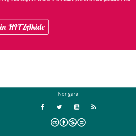
in HITZAkide
Nor gara