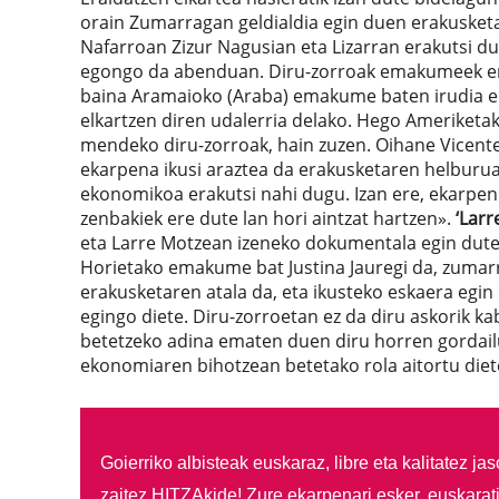
orain Zumarragan geldialdia egin duen erakusket
Nafarroan Zizur Nagusian eta Lizarran erakutsi du
egongo da abenduan. Diru-zorroak emakumeek em
baina Aramaioko (Araba) emakume baten irudia era
elkartzen diren udalerria delako. Hego Ameriketak
mendeko diru-zorroak, hain zuzen. Oihane Vicent
ekarpena ikusi araztea da erakusketaren helburua:
ekonomikoa erakutsi nahi dugu. Izan ere, ekarpen 
zenbakiek ere dute lan hori aintzat hartzen».
‘Larr
eta Larre Motzean izeneko dokumentala egin dut
Horietako emakume bat Justina Jauregi da, zumar
erakusketaren atala da, eta ikusteko eskaera egin d
egingo diete. Diru-zorroetan ez da diru askorik ka
betetzeko adina ematen duen diru horren gordailu 
ekonomiaren bihotzean betetako rola aitortu die
Goierriko albisteak euskaraz, libre eta kalitatez ja
zaitez HITZAkide!
Zure ekarpenari esker, euskarat