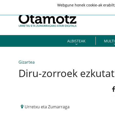
Webgune honek cookie-ak erabiltze
ALBISTEAK
MULTI
Gizartea
Diru-zorroek ezkuta
Urretxu eta Zumarraga