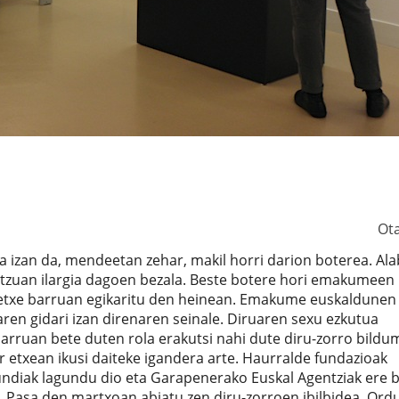
Ot
oa izan da, mendeetan zehar, makil horri darion boterea. Ala
ntzuan ilargia dagoen bezala. Beste botere hori emakumeen
n etxe barruan egikaritu den heinean. Emakume euskaldunen
ren gidari izan direnaren seinale. Diruaren sexu ezkutua
ruan bete duten rola erakutsi nahi dute diru-zorro bildu
r etxean ikusi daiteke igandera arte. Haurralde fundazioak
ndiak lagundu dio eta Garapenerako Euskal Agentziak ere b
. Pasa den martxoan abiatu zen diru-zorroen ibilbidea. Ordu