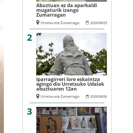
Abuztuan ez da aparkaldi
mugaturik izango
Zumarragan
Urretxu eta Zumarraga
2026
/
08
/
03
2
Iparragirreri lore eskaintza
egingo dio Urretxuko Udalak
abuztuaren 12an
Urretxu eta Zumarraga
2026
/
08
/
06
3