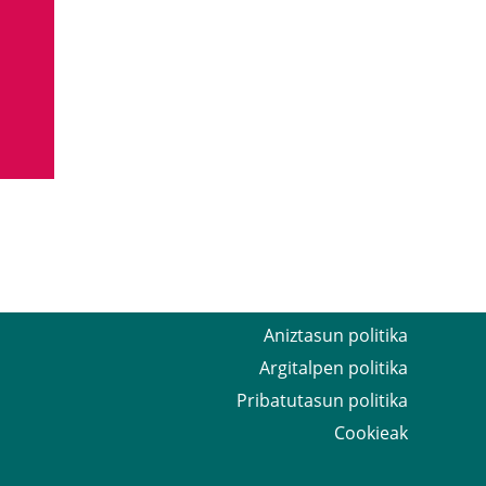
Aniztasun politika
Argitalpen politika
Pribatutasun politika
Cookieak