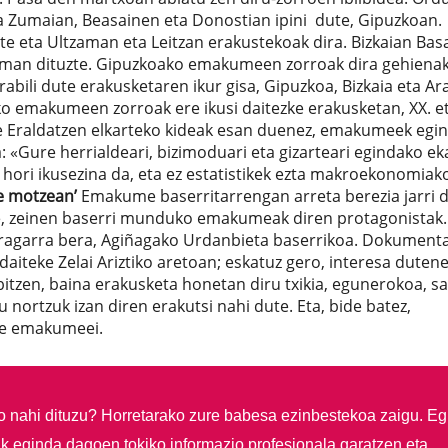
a Zumaian, Beasainen eta Donostian ipini dute, Gipuzkoan.
te eta Ultzaman eta Leitzan erakustekoak dira. Bizkaian Bas
an dituzte. Gipuzkoako emakumeen zorroak dira gehienak
bili dute erakusketaren ikur gisa, Gipuzkoa, Bizkaia eta Ar
o emakumeen zorroak ere ikusi daitezke erakusketan, XX. et
e Eraldatzen elkarteko kideak esan duenez, emakumeek egi
 «Gure herrialdeari, bizimoduari eta gizarteari egindako e
hori ikusezina da, eta ez estatistikek ezta makroekonomiak
e motzean’
Emakume baserritarrengan arreta berezia jarri d
e, zeinen baserri munduko emakumeak diren protagonistak.
ragarra bera, Agiñagako Urdanbieta baserrikoa. Dokumenta
aiteke Zelai Ariztiko aretoan; eskatuz gero, interesa dutenei
bitzen, baina erakusketa honetan diru txikia, egunerokoa, s
nortzuk izan diren erakutsi nahi dute. Eta, bide batez,
te emakumeei.
so nahi dituzu?
Horretarako zure babesa ezinbestekoa zaigu. Eg
ik eginda dagoen tokiko informazio profesionala garatzen eta