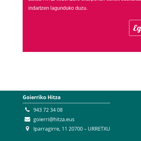
indartzen lagunduko duzu.
Eg
Goierriko Hitza
943 72 34 08
goierri@hitza.eus
Iparragirre, 11 20700 – URRETXU