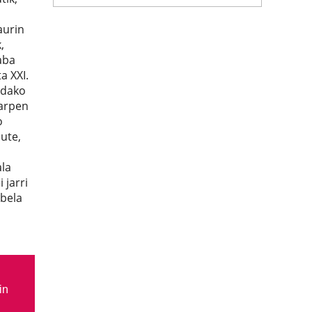
aurin
,
aba
a XXI.
ndako
karpen
o
ute,
la
 jarri
abela
in