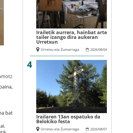
Irailetik aurrera, hainbat arte
tailer izango dira aukeran
Urretxun
Urretxu eta Zumarraga
2026
/
08
/
04
4
amotz
baina,
ma bat
Irailaren 13an ospatuko da
Belokiko festa
ai.
Urretxu eta Zumarraga
2026
/
08
/
07
tik,