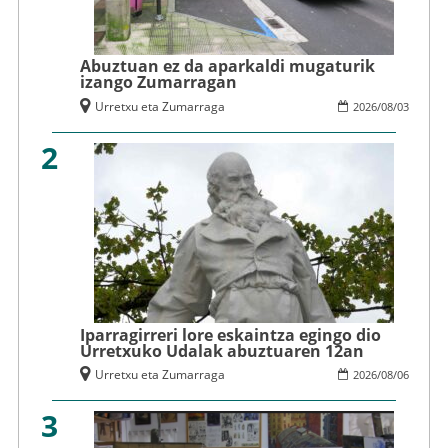
Abuztuan ez da aparkaldi mugaturik
izango Zumarragan
Urretxu eta Zumarraga
2026
/
08
/
03
2
Iparragirreri lore eskaintza egingo dio
Urretxuko Udalak abuztuaren 12an
Urretxu eta Zumarraga
2026
/
08
/
06
3