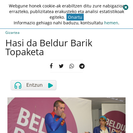
Webgune honek cookie-ak erabiltzen ditu zure nabigazioa
errazteko, publizitatea erakusteko eta analisi estatistikoak
egiteko.
Onartu
Informazio gehiago nahi baduzu, kontsultatu
hemen
.
Gizartea
Hasi da Beldur Barik
Topaketa