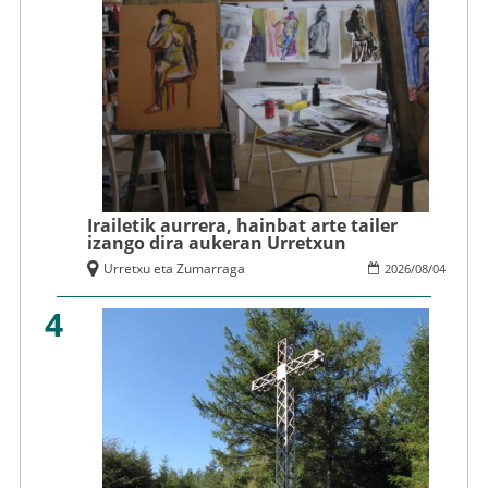
Irailetik aurrera, hainbat arte tailer
izango dira aukeran Urretxun
Urretxu eta Zumarraga
2026
/
08
/
04
4