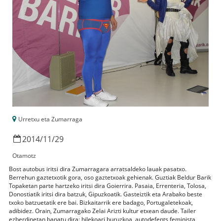
Urretxu eta Zumarraga
2014
/
11
/
29
Otamotz
Bost autobus iritsi dira Zumarragara arratsaldeko lauak pasatxo.
Berrehun gaztetxotik gora, oso gaztetxoak gehienak. Guztiak Beldur Barik
Topaketan parte hartzeko iritsi dira Goierrira. Pasaia, Errenteria, Tolosa,
Donostiatik iritsi dira batzuk, Gipuzkoatik. Gasteiztik eta Arabako beste
txoko batzuetatik ere bai. Bizkaitarrik ere badago, Portugaletekoak,
adibidez. Orain, Zumarragako Zelai Arizti kultur etxean daude. Tailer
ezberdinetan banatu dira: hilekoari buruzkoa, autodefents feminista,