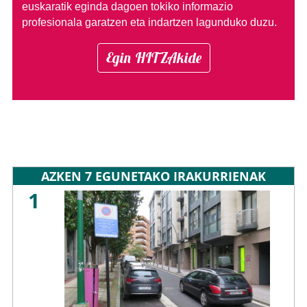
euskaratik eginda dagoen tokiko informazio
profesionala garatzen eta indartzen lagunduko duzu.
Egin HITZAkide
AZKEN 7 EGUNETAKO IRAKURRIENAK
1