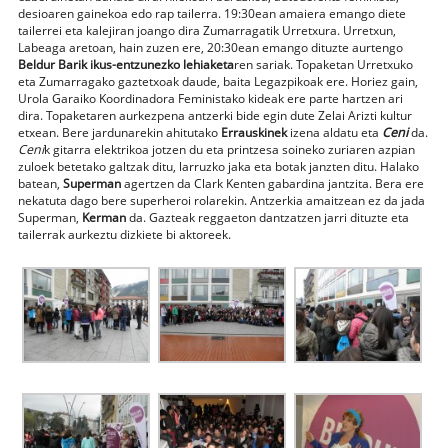
desioaren gainekoa edo rap tailerra. 19:30ean amaiera emango diete
tailerrei eta kalejiran joango dira Zumarragatik Urretxura. Urretxun,
Labeaga aretoan, hain zuzen ere, 20:30ean emango dituzte aurtengo
Beldur Barik ikus-entzunezko lehiaketa
ren sariak. Topaketan Urretxuko
eta Zumarragako gaztetxoak daude, baita Legazpikoak ere. Horiez gain,
Urola Garaiko Koordinadora Feministako kideak ere parte hartzen ari
dira. Topaketaren aurkezpena antzerki bide egin dute Zelai Arizti kultur
etxean. Bere jardunarekin ahitutako
Errauskinek
izena aldatu eta
Ceni
da.
Ceni
k gitarra elektrikoa jotzen du eta printzesa soineko zuriaren azpian
zuloek betetako galtzak ditu, larruzko jaka eta botak janzten ditu. Halako
batean,
Superman
agertzen da Clark Kenten gabardina jantzita. Bera ere
nekatuta dago bere superheroi rolarekin. Antzerkia amaitzean ez da jada
Superman,
Kerman
da. Gazteak reggaeton dantzatzen jarri dituzte eta
tailerrak aurkeztu dizkiete bi aktoreek.