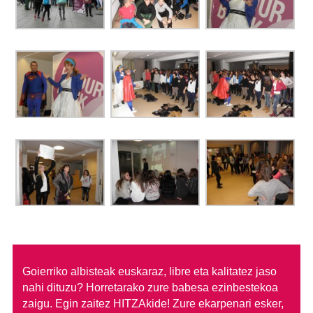
Goierriko albisteak euskaraz, libre eta kalitatez jaso
nahi dituzu?
Horretarako zure babesa ezinbestekoa
zaigu. Egin zaitez HITZAkide!
Zure ekarpenari esker,