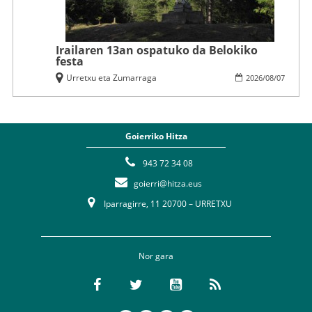
Irailaren 13an ospatuko da Belokiko
festa
Urretxu eta Zumarraga
2026
/
08
/
07
Goierriko Hitza
943 72 34 08
goierri@hitza.eus
Iparragirre, 11 20700 – URRETXU
Nor gara