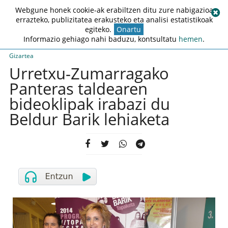
Webgune honek cookie-ak erabiltzen ditu zure nabigazioa
errazteko, publizitatea erakusteko eta analisi estatistikoak
egiteko.
Onartu
Informazio gehiago nahi baduzu, kontsultatu
hemen
.
Gizartea
Urretxu-Zumarragako
Panteras taldearen
bideoklipak irabazi du
Beldur Barik lehiaketa