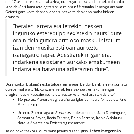
eta 17 urte bitartekoa) irabazlea, durangar neska talde batek bidalitako
lana da. Sari banaketa egiten ari dira orain Urretxuko Labeaga aretoan.
Goierri garaiko taldearen lanean, neska taldeak epaimahaikideen
arabera,
“beraien jarrera eta letrekin, nesken
inguruko estereotipo sexistekin hautsi dute
orain dela gutxira arte oso maskulinizatuta
izan den musika estiloan aurkeztu
izanagatik: rap-a. Abestiarekin, gainera,
indarkeria sexistaren aurkako emakumeen
indarra eta batasuna adierazten dute”.
Durangoko (Bizkaia) neska taldearen lanean Beldur Barik jarrera sumatu
du epaimahaiak, “hizkuntzaren erabilera sexistak emakumeengan
eragiten duen ikusezintasuna eta bazterketa ikusi arazten delako”
Eta guk zer?
lanaren egileak: Yaiza Iglesias, Paule Arnaez eta Ane
Martinez dira
Urretxu-Zumarragako
Panteras
taldeko kideak: Sara Dominguez,
Samantha Reyes, Rocio Ferrero, Belen Ferrero, Iratxe Aldaburu,
Natalia Alvarez eta Eztizen Agirresarobe.
Talde bakoitzak 500 euro bana jasoko du sari gisa.
Lehen kategoriako