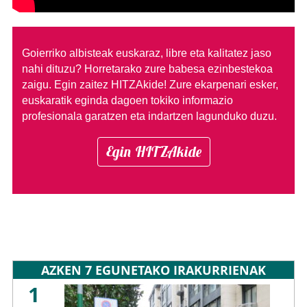
Goierriko albisteak euskaraz, libre eta kalitatez jaso
nahi dituzu?
Horretarako zure babesa ezinbestekoa
zaigu. Egin zaitez HITZAkide!
Zure ekarpenari esker,
euskaratik eginda dagoen tokiko informazio
profesionala garatzen eta indartzen lagunduko duzu.
Egin HITZAkide
AZKEN 7 EGUNETAKO IRAKURRIENAK
1