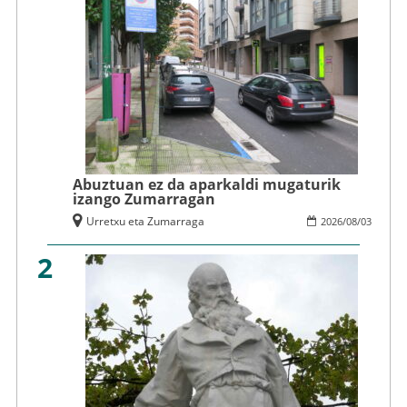
Abuztuan ez da aparkaldi mugaturik
izango Zumarragan
Urretxu eta Zumarraga
2026
/
08
/
03
2