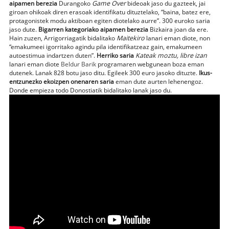
aipamen berezia
Durangoko
Game Over
bideoak jaso du gazteek, jai
giroan ohikoak diren erasoak identifikatu dituztelako, “baina, batez ere,
protagonistek modu aktiboan egiten diotelako aurre”. 300 euroko saria
jaso dute.
Bigarren kategoriako aipamen berezia
Bizkaira joan da ere.
Hain zuzen, Arrigorriagatik bidalitako
Maitekiro
lanari eman diote, non
“emakumeei igorritako agindu pila identifikatzeaz gain, emakumeen
autoestimua indartzen duten”.
Herriko saria
Kateak moztu, libre izan
lanari eman diote
Beldur Barik
programaren webgunean boza eman
dutenek. Lanak 828 botu jaso ditu. Egileek 300 euro jasoko dituzte.
Ikus-
entzunezko ekoizpen onenaren saria
eman dute aurten lehenengoz.
Donde empieza todo Donostiatik bidalitako lanak jaso du.