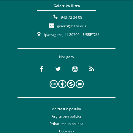
Goierriko Hitza
943 72 34 08
goierri@hitza.eus
Iparragirre, 11 20700 – URRETXU
Nor gara
Aniztasun politika
Argitalpen politika
Pribatutasun politika
Cookieak