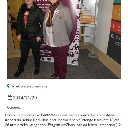
Urretxu eta Zumarraga
2014
/
11
/
29
Otamotz
Urretxu-Zumarragako
Panteras
taldeak rap-a oinarri duen bideklipak
irabazi du Beldur Barik ikus-entzunezko lanen aurtengo lehiaketa 18 eta
26 urte arteko kategorian.
Eta guk zer?
lana izan da lehen kategorian (12