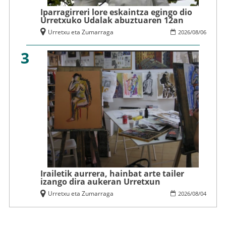
Iparragirreri lore eskaintza egingo dio
Urretxuko Udalak abuztuaren 12an
Urretxu eta Zumarraga
2026
/
08
/
06
3
Irailetik aurrera, hainbat arte tailer
izango dira aukeran Urretxun
Urretxu eta Zumarraga
2026
/
08
/
04