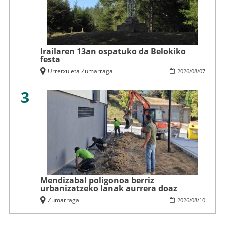
Irailaren 13an ospatuko da Belokiko
festa
Urretxu eta Zumarraga
2026
/
08
/
07
3
Mendizabal poligonoa berriz
urbanizatzeko lanak aurrera doaz
Zumarraga
2026
/
08
/
10