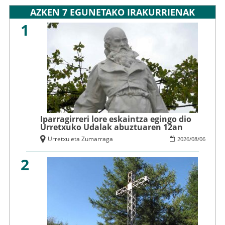
AZKEN 7 EGUNETAKO IRAKURRIENAK
1
Iparragirreri lore eskaintza egingo dio
Urretxuko Udalak abuztuaren 12an
Urretxu eta Zumarraga
2026
/
08
/
06
2