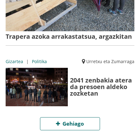
Trapera azoka arrakastatsua, argazkitan
Gizartea
|
Politika
Urretxu eta Zumarraga
2041 zenbakia atera
da presoen aldeko
zozketan
Gehiago