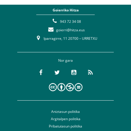
Goierriko Hitza
943 72 34 08
goierri@hitza.eus
Iparragirre, 11 20700 – URRETXU
Nor gara
Aniztasun politika
Argitalpen politika
Pribatutasun politika