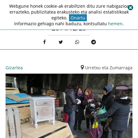
Webgune honek cookie-ak erabiltzen ditu zure nabigazioa
errazteko, publizitatea erakusteko eta analisi estatistikoak
egiteko.
Onartu
Informazio gehiago nahi baduzu, kontsultatu
hemen
.
2014/12/29
Gizartea
Urretxu eta Zumarraga