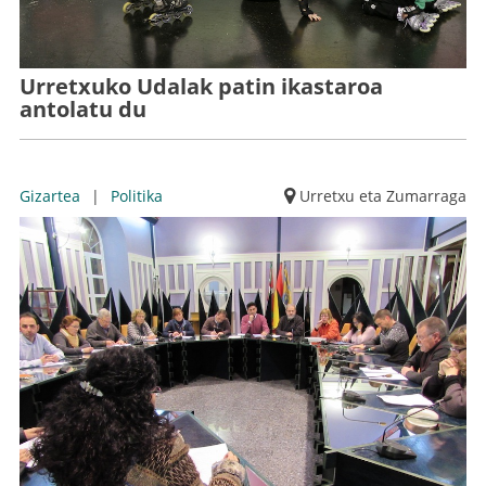
Urretxuko Udalak patin ikastaroa
antolatu du
Gizartea
|
Politika
Urretxu eta Zumarraga