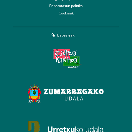
Pribatutasun politika
Cookieak
Babesleak: