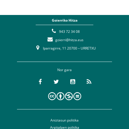
Goierriko Hitza
943 72 34 08
goierri@hitza.eus
Iparragirre, 11 20700 – URRETXU
Nor gara
Aniztasun politika
Argitalpen politika