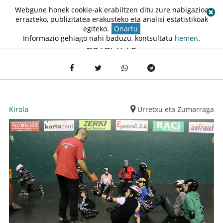
Webgune honek cookie-ak erabiltzen ditu zure nabigazioa
errazteko, publizitatea erakusteko eta analisi estatistikoak
egiteko.
Onartu
Informazio gehiago nahi baduzu, kontsultatu
hemen
.
2015/1/16
Kirola
Urretxu eta Zumarraga