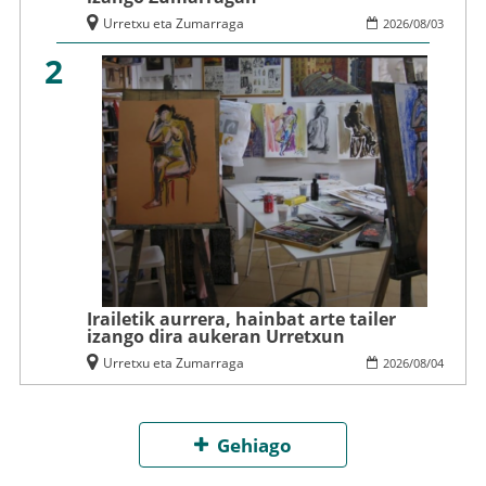
Urretxu eta Zumarraga
2026
/
08
/
03
2
Irailetik aurrera, hainbat arte tailer
izango dira aukeran Urretxun
Urretxu eta Zumarraga
2026
/
08
/
04
Gehiago