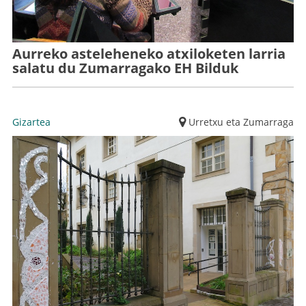
Aurreko asteleheneko atxiloketen larria
salatu du Zumarragako EH Bilduk
Gizartea
Urretxu eta Zumarraga