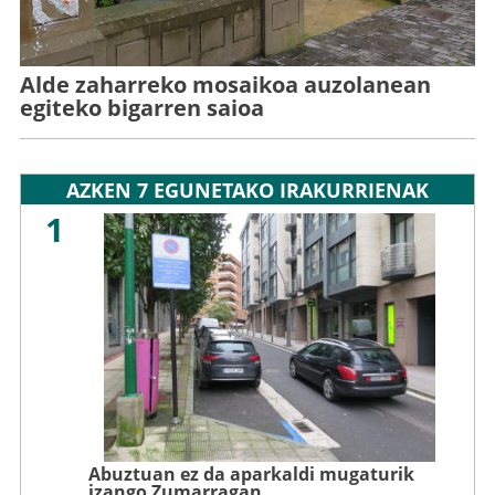
Alde zaharreko mosaikoa auzolanean
egiteko bigarren saioa
AZKEN 7 EGUNETAKO IRAKURRIENAK
1
Abuztuan ez da aparkaldi mugaturik
izango Zumarragan