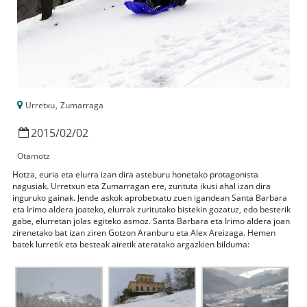
Urretxu
,
Zumarraga
2015
/
02
/
02
Otamotz
Hotza, euria eta elurra izan dira asteburu honetako protagonista
nagusiak. Urretxun eta Zumarragan ere, zurituta ikusi ahal izan dira
inguruko gainak. Jende askok aprobetxatu zuen igandean Santa Barbara
eta Irimo aldera joateko, elurrak zuritutako bistekin gozatuz, edo besterik
gabe, elurretan jolas egiteko asmoz. Santa Barbara eta Irimo aldera joan
zirenetako bat izan ziren Gotzon Aranburu eta Alex Areizaga. Hemen
batek lurretik eta besteak airetik ateratako argazkien bilduma: