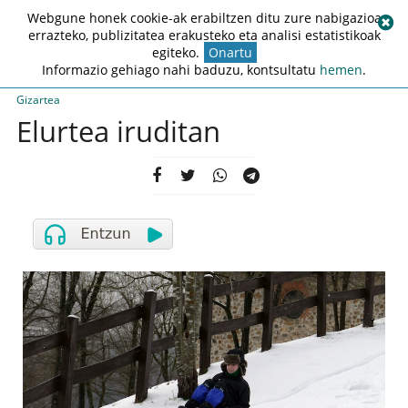
Webgune honek cookie-ak erabiltzen ditu zure nabigazioa
errazteko, publizitatea erakusteko eta analisi estatistikoak
egiteko.
Onartu
Informazio gehiago nahi baduzu, kontsultatu
hemen
.
Gizartea
Elurtea iruditan