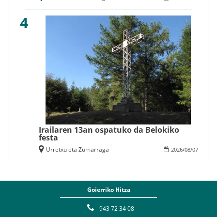
4
Irailaren 13an ospatuko da Belokiko
festa
Urretxu eta Zumarraga
2026
/
08
/
07
Goierriko Hitza
943 72 34 08