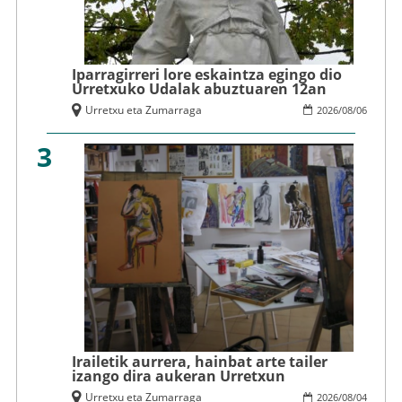
Iparragirreri lore eskaintza egingo dio
Urretxuko Udalak abuztuaren 12an
Urretxu eta Zumarraga
2026
/
08
/
06
3
Irailetik aurrera, hainbat arte tailer
izango dira aukeran Urretxun
Urretxu eta Zumarraga
2026
/
08
/
04