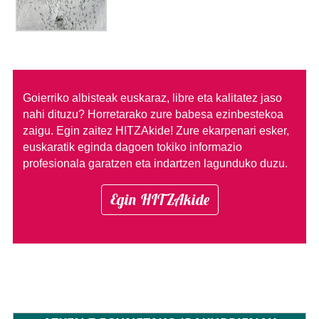
Goierriko albisteak euskaraz, libre eta kalitatez jaso
nahi dituzu?
Horretarako zure babesa ezinbestekoa
zaigu. Egin zaitez HITZAkide!
Zure ekarpenari esker,
euskaratik eginda dagoen tokiko informazio
profesionala garatzen eta indartzen lagunduko duzu.
Egin HITZAkide