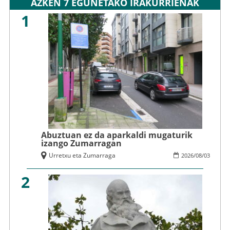
AZKEN 7 EGUNETAKO IRAKURRIENAK
1
Abuztuan ez da aparkaldi mugaturik
izango Zumarragan
Urretxu eta Zumarraga
2026
/
08
/
03
2