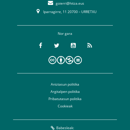
goierri@hitza.eus
Iparragirre, 11 20700 – URRETXU
Nor gara
Aniztasun politika
Argitalpen politika
Pribatutasun politika
Cookieak
Babesleak: