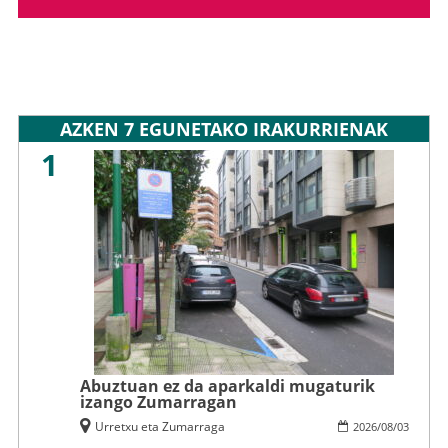
AZKEN 7 EGUNETAKO IRAKURRIENAK
1
Abuztuan ez da aparkaldi mugaturik
izango Zumarragan
Urretxu eta Zumarraga
2026
/
08
/
03