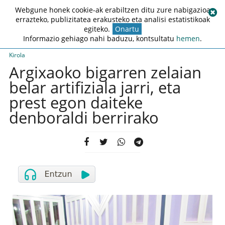
Webgune honek cookie-ak erabiltzen ditu zure nabigazioa
errazteko, publizitatea erakusteko eta analisi estatistikoak
egiteko.
Onartu
Informazio gehiago nahi baduzu, kontsultatu
hemen
.
Kirola
Argixaoko bigarren zelaian
belar artifiziala jarri, eta
prest egon daiteke
denboraldi berrirako