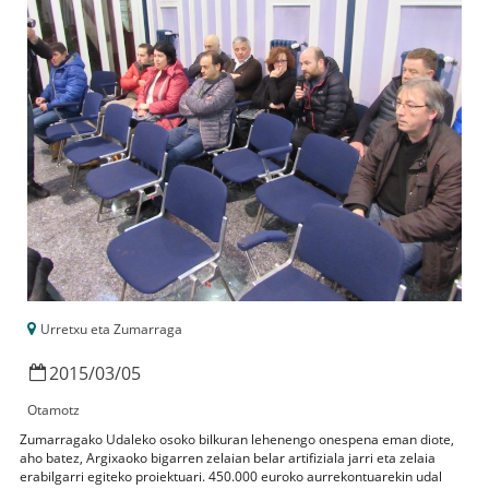
Urretxu eta Zumarraga
2015
/
03
/
05
Otamotz
Zumarragako Udaleko osoko bilkuran lehenengo onespena eman diote,
aho batez, Argixaoko bigarren zelaian belar artifiziala jarri eta zelaia
erabilgarri egiteko proiektuari. 450.000 euroko aurrekontuarekin udal