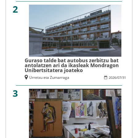
2
Guraso talde bat autobus zerbitzu bat
antolatzen ari da ikasleak Mondragon
Unibertsitatera joateko
Urretxu eta Zumarraga
2026
/
07
/
31
3