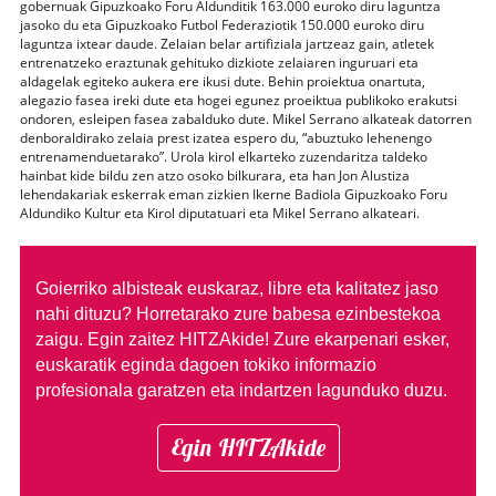
gobernuak Gipuzkoako Foru Aldunditik 163.000 euroko diru laguntza
jasoko du eta Gipuzkoako Futbol Federaziotik 150.000 euroko diru
laguntza ixtear daude. Zelaian belar artifiziala jartzeaz gain, atletek
entrenatzeko eraztunak gehituko dizkiote zelaiaren inguruari eta
aldagelak egiteko aukera ere ikusi dute. Behin proiektua onartuta,
alegazio fasea ireki dute eta hogei egunez proeiktua publikoko erakutsi
ondoren, esleipen fasea zabalduko dute. Mikel Serrano alkateak datorren
denboraldirako zelaia prest izatea espero du, “abuztuko lehenengo
entrenamenduetarako”. Urola kirol elkarteko zuzendaritza taldeko
hainbat kide bildu zen atzo osoko bilkurara, eta han Jon Alustiza
lehendakariak eskerrak eman zizkien Ikerne Badiola Gipuzkoako Foru
Aldundiko Kultur eta Kirol diputatuari eta Mikel Serrano alkateari.
Goierriko albisteak euskaraz, libre eta kalitatez jaso
nahi dituzu?
Horretarako zure babesa ezinbestekoa
zaigu. Egin zaitez HITZAkide!
Zure ekarpenari esker,
euskaratik eginda dagoen tokiko informazio
profesionala garatzen eta indartzen lagunduko duzu.
Egin HITZAkide