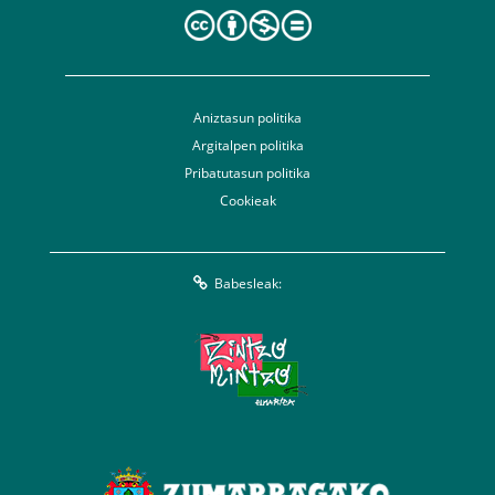
Aniztasun politika
Argitalpen politika
Pribatutasun politika
Cookieak
Babesleak: