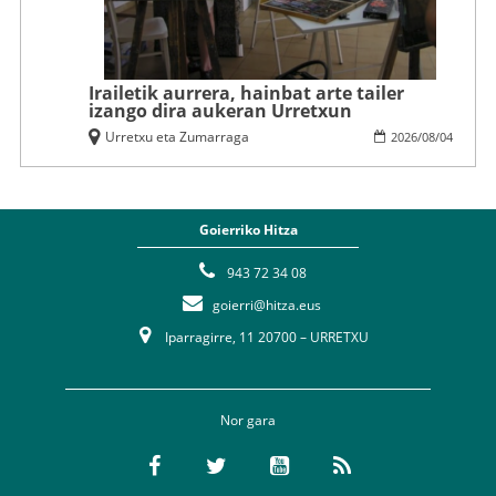
Irailetik aurrera, hainbat arte tailer
izango dira aukeran Urretxun
Urretxu eta Zumarraga
2026
/
08
/
04
Goierriko Hitza
943 72 34 08
goierri@hitza.eus
Iparragirre, 11 20700 – URRETXU
Nor gara