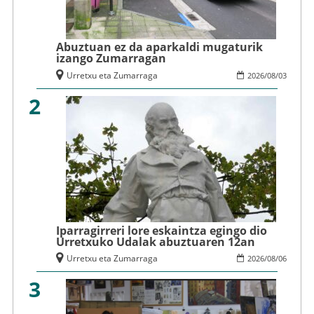
Abuztuan ez da aparkaldi mugaturik
izango Zumarragan
Urretxu eta Zumarraga
2026
/
08
/
03
2
Iparragirreri lore eskaintza egingo dio
Urretxuko Udalak abuztuaren 12an
Urretxu eta Zumarraga
2026
/
08
/
06
3