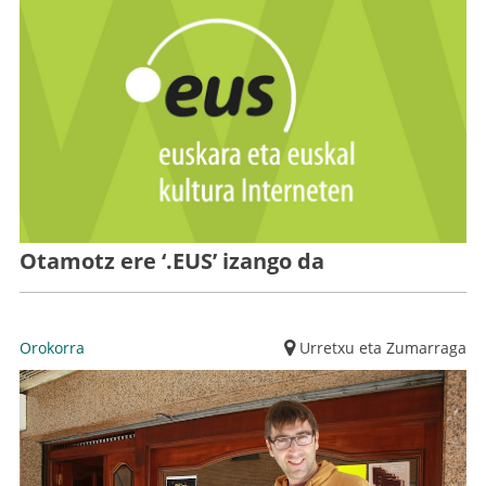
Otamotz ere ‘.EUS’ izango da
Orokorra
Urretxu eta Zumarraga