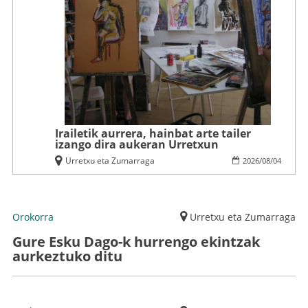
Irailetik aurrera, hainbat arte tailer
izango dira aukeran Urretxun
Urretxu eta Zumarraga
2026
/
08
/
04
Orokorra
Urretxu eta Zumarraga
Gure Esku Dago-k hurrengo ekintzak
aurkeztuko ditu