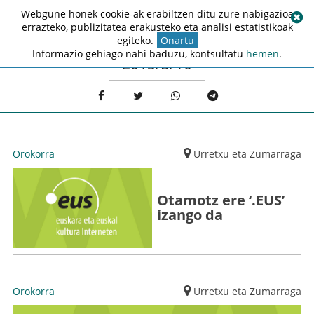
Webgune honek cookie-ak erabiltzen ditu zure nabigazioa
errazteko, publizitatea erakusteko eta analisi estatistikoak
egiteko.
Onartu
Informazio gehiago nahi baduzu, kontsultatu
hemen
.
2015/3/10
Orokorra
Urretxu eta Zumarraga
Otamotz ere ‘.EUS’
izango da
Orokorra
Urretxu eta Zumarraga