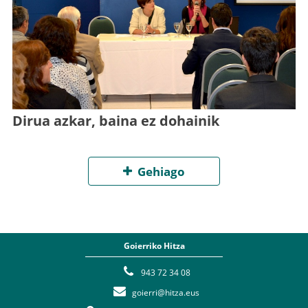
Dirua azkar, baina ez dohainik
Gehiago
Goierriko Hitza
943 72 34 08
goierri@hitza.eus