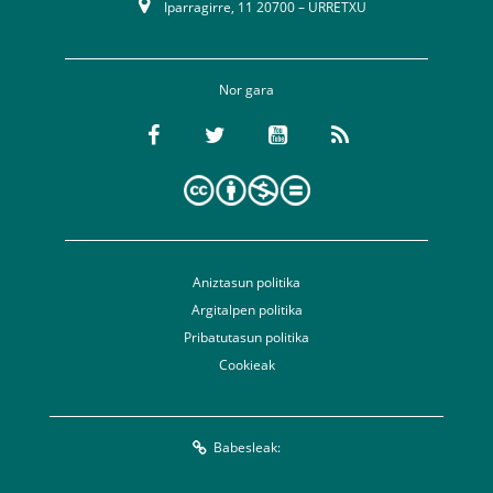
Iparragirre, 11 20700 – URRETXU
Nor gara
Aniztasun politika
Argitalpen politika
Pribatutasun politika
Cookieak
Babesleak: