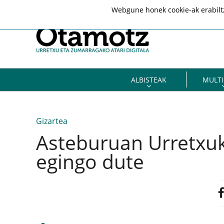
Webgune honek cookie-ak erabiltze
ALBISTEAK
MULTI
Gizartea
Asteburuan Urretxuk
egingo dute