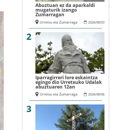
Abuztuan ez da aparkaldi
mugaturik izango
Zumarragan
Urretxu eta Zumarraga
2026
/
08
/
03
2
Iparragirreri lore eskaintza
egingo dio Urretxuko Udalak
abuztuaren 12an
Urretxu eta Zumarraga
2026
/
08
/
06
3