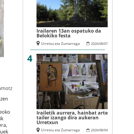
Irailaren 13an ospatuko da
Belokiko festa
Urretxu eta Zumarraga
2026
/
08
/
07
4
amotz
tzen
zeoko
Irailetik aurrera, hainbat arte
tailer izango dira aukeran
ik
Urretxun
era,
Urretxu eta Zumarraga
2026
/
08
/
04
tuek