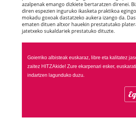
azalpenak emango dizkiete bertaratzen direnei. B
diren espezien inguruko ikasketa praktikoa egingo
mokadu goxoak dastatzeko aukera izango da. Dasta
ematen dituen altxor hauekin prestatutako platera
jatetxeko sukaldariek prestatuko dituzte.
Goierriko albisteak euskaraz, libre eta kalitatez ja
zaitez HITZAkide!
Zure ekarpenari esker, euskarat
indartzen lagunduko duzu.
Eg