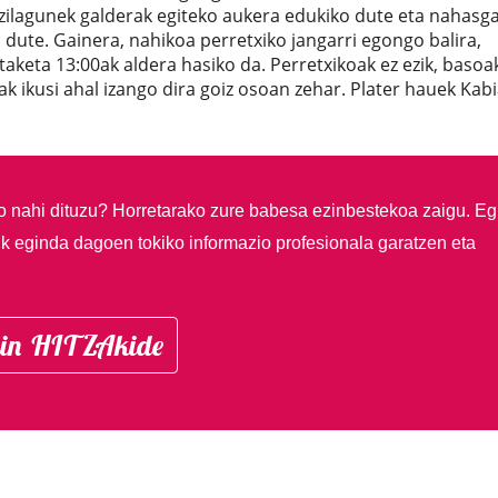
izilagunek galderak egiteko aukera edukiko dute eta nahasga
 dute. Gainera, nahikoa perretxiko jangarri egongo balira,
keta 13:00ak aldera hasiko da. Perretxikoak ez ezik, basoa
k ikusi ahal izango dira goiz osoan zehar. Plater hauek Kab
so nahi dituzu?
Horretarako zure babesa ezinbestekoa zaigu. Eg
ik eginda dagoen tokiko informazio profesionala garatzen eta
in HITZAkide