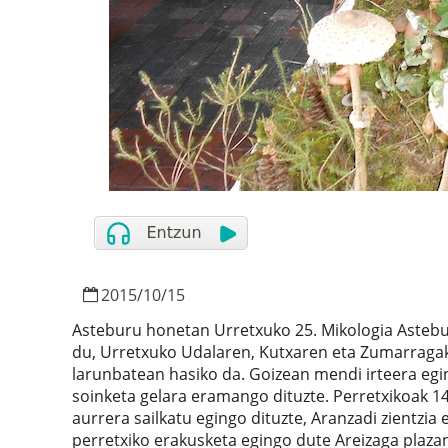
2015
/
10
/
15
Asteburu honetan Urretxuko 25. Mikologia Asteburu
du, Urretxuko Udalaren, Kutxaren eta Zumarragak
larunbatean hasiko da. Goizean mendi irteera egin
soinketa gelara eramango dituzte. Perretxikoak 1
aurrera sailkatu egingo dituzte, Aranzadi zientzia
perretxiko erakusketa egingo dute Areizaga plazan