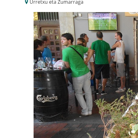
Urretxu eta Zumarraga