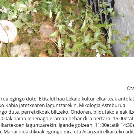
Ot
a egingo dute. Ekitaldi hau Lekaio kultur elkarteak antola
o Kabia jatetxearen laguntzarekin. Mikologia Asteburua
go dute, perretxikoak biltzeko. Ondoren, bildutako aleak li
4:00ak baino lehenago eraman behar dira bertara. 16:00etat
 elkartekoen laguntzarekin. Igande goizean, 11:00etatik 14:30
. Mahai didaktikoak egongo dira eta Aranzadi elkarteko adi