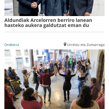
Aldundiak Arcelorren berriro lanean
hasteko aukera galdutzat eman du
Orokorra
Urretxu eta Zumarraga