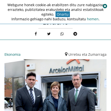
Webgune honek cookie-ak erabiltzen ditu zure nabigazioa
errazteko, publizitatea erakusteko eta analisi estatistikoak
egiteko.
Onartu
Informazio gehiago nahi baduzu, kontsultatu
hemen
.
2016/5/10
Ekonomia
Urretxu eta Zumarraga