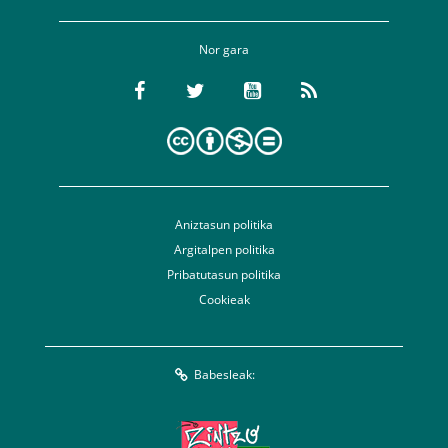
Nor gara
Aniztasun politika
Argitalpen politika
Pribatutasun politika
Cookieak
Babesleak: