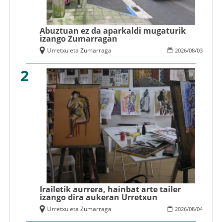
Abuztuan ez da aparkaldi mugaturik
izango Zumarragan
Urretxu eta Zumarraga
2026
/
08
/
03
2
Irailetik aurrera, hainbat arte tailer
izango dira aukeran Urretxun
Urretxu eta Zumarraga
2026
/
08
/
04