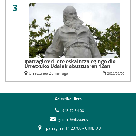
3
Iparragirreri lore eskaintza egingo dio
Urretxuko Udalak abuztuaren 12an
Urretxu eta Zumarraga
2026
/
08
/
06
Goierriko Hitza
943 72 34 08
goierri@hitza.eus
Iparragirre, 11 20700 – URRETXU