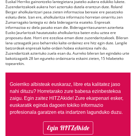
Euskal Herriko gainontzeko lantegietara joateko aukera edukiko lukete.
Zuzendaritzakoek aukera hori aztertuko dutela erantzun dute. Roland
Berger aholkularitzari pasa zieten informazioa bereaie ere pasatzeko
eskatu diete. Izan ere, aholkularitza informazio horretan oinarritu zen
Zumarragako lantegia ez dela bideragarria esateko. Enpresak
informazioa ez diela pasako esan die. Bideragarritasunaren azterketa
Eusko Jaurlaritzak hautatutako aholkularitza baten esku uztea ere
proposatu dute. Horri ere ezezkoa eman diote zuzendaritzakoek. Bileran
lana uzteagatik jaso beharreko kalte-ordainez ere hitz egin dute. Langile
batzordeak enpresak kalte-ordain hobea eskaintzea nahi du.
Zuzendaritzak aztertuko zuela esan du. Aurreko bileran lan egindako urte
bakoitzagatik 28 lan eguneko ordainsaria eskaini zieten, 15 hilabeteko
topearekin.
Goierriko albisteak euskaraz, libre eta kalitatez jaso
nahi dituzu?
Horretarako zure babesa ezinbestekoa
zaigu. Egin zaitez HITZAkide!
Zure ekarpenari esker,
euskaratik eginda dagoen tokiko informazio
profesionala garatzen eta indartzen lagunduko duzu.
Egin HITZAkide