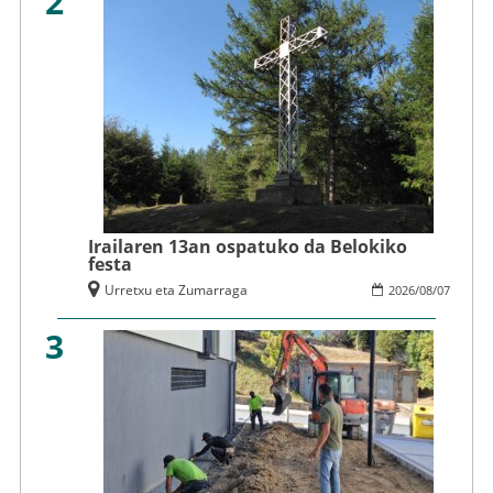
2
Irailaren 13an ospatuko da Belokiko
festa
Urretxu eta Zumarraga
2026
/
08
/
07
3