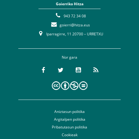
Goierriko Hitza
943 72 34 08
goierri@hitza.eus
Iparragirre, 11 20700 – URRETXU
Nor gara
Aniztasun politika
Argitalpen politika
Pribatutasun politika
Cookieak