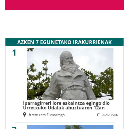
AZKEN 7 EGUNETAKO IRAKURRIENAK
1
Iparragirreri lore eskaintza egingo dio
Urretxuko Udalak abuztuaren 12an
Urretxu eta Zumarraga
2026
/
08
/
06