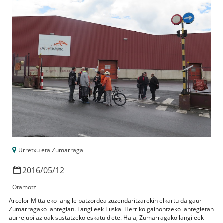
Urretxu eta Zumarraga
2016
/
05
/
12
Otamotz
Arcelor Mittaleko langile batzordea zuzendaritzarekin elkartu da gaur
Zumarragako lantegian. Langileek Euskal Herriko gainontzeko lantegietan
aurrejubilazioak sustatzeko eskatu diete. Hala, Zumarragako langileek