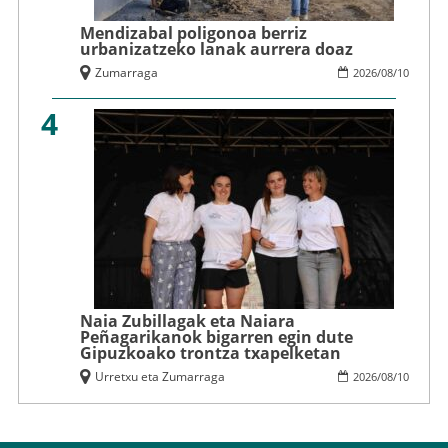
Mendizabal poligonoa berriz
urbanizatzeko lanak aurrera doaz
Zumarraga
2026
/
08
/
10
4
Naia Zubillagak eta Naiara
Peñagarikanok bigarren egin dute
Gipuzkoako trontza txapelketan
Urretxu eta Zumarraga
2026
/
08
/
10