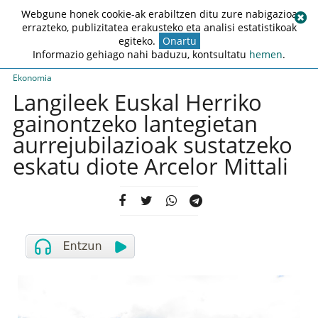
Webgune honek cookie-ak erabiltzen ditu zure nabigazioa
errazteko, publizitatea erakusteko eta analisi estatistikoak
egiteko.
Onartu
Informazio gehiago nahi baduzu, kontsultatu
hemen
.
Ekonomia
Langileek Euskal Herriko
gainontzeko lantegietan
aurrejubilazioak sustatzeko
eskatu diote Arcelor Mittali