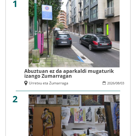
1
Abuztuan ez da aparkaldi mugaturik
izango Zumarragan
Urretxu eta Zumarraga
2026
/
08
/
03
2