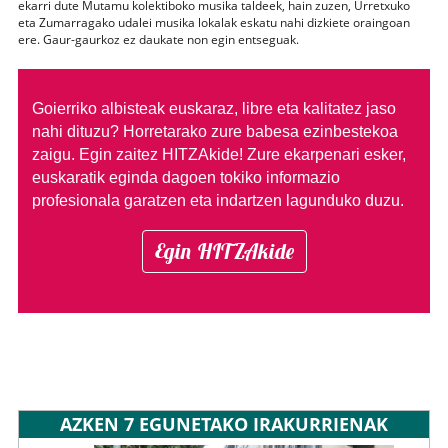
ekarri dute Mutamu kolektiboko musika taldeek, hain zuzen, Urretxuko
eta Zumarragako udalei musika lokalak eskatu nahi dizkiete oraingoan
ere. Gaur-gaurkoz ez daukate non egin entseguak.
Goierriko albisteak euskaraz, libre eta kalitatez jaso
nahi dituzu?
Horretarako zure babesa ezinbestekoa
zaigu. Egin zaitez HITZAkide!
Zure ekarpenari esker,
euskaratik eginda dagoen tokiko informazio
profesionala garatzen eta indartzen lagunduko duzu.
Egin HITZAkide
AZKEN 7 EGUNETAKO IRAKURRIENAK