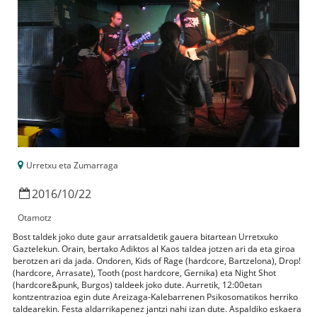
Urretxu eta Zumarraga
2016
/
10
/
22
Otamotz
Bost taldek joko dute gaur arratsaldetik gauera bitartean Urretxuko
Gaztelekun. Orain, bertako Adiktos al Kaos taldea jotzen ari da eta giroa
berotzen ari da jada. Ondoren, Kids of Rage (hardcore, Bartzelona), Drop!
(hardcore, Arrasate), Tooth (post hardcore, Gernika) eta Night Shot
(hardcore&punk, Burgos) taldeek joko dute. Aurretik, 12:00etan
kontzentrazioa egin dute Areizaga-Kalebarrenen Psikosomatikos herriko
taldearekin. Festa aldarrikapenez jantzi nahi izan dute. Aspaldiko eskaera