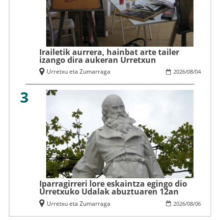
Irailetik aurrera, hainbat arte tailer
izango dira aukeran Urretxun
Urretxu eta Zumarraga
2026
/
08
/
04
3
Iparragirreri lore eskaintza egingo dio
Urretxuko Udalak abuztuaren 12an
Urretxu eta Zumarraga
2026
/
08
/
06