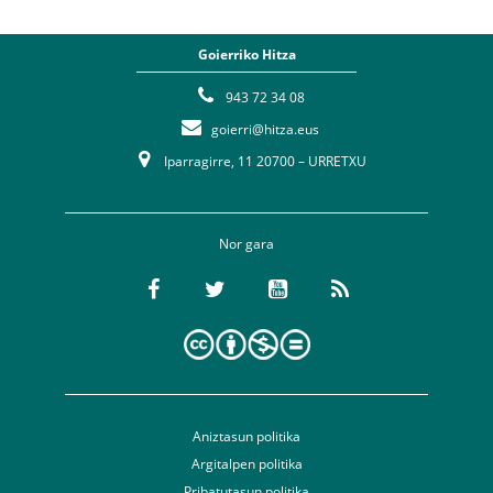
Goierriko Hitza
943 72 34 08
goierri@hitza.eus
Iparragirre, 11 20700 – URRETXU
Nor gara
Aniztasun politika
Argitalpen politika
Pribatutasun politika