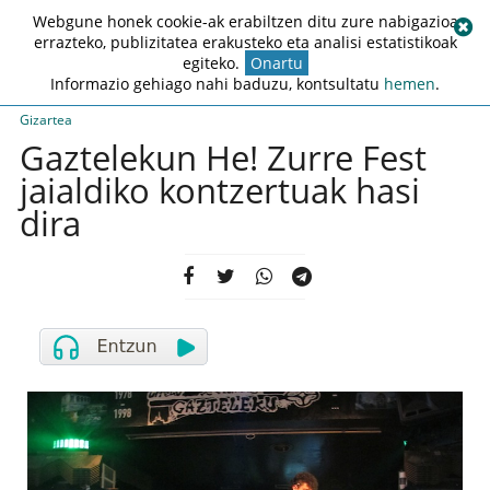
Webgune honek cookie-ak erabiltzen ditu zure nabigazioa
errazteko, publizitatea erakusteko eta analisi estatistikoak
egiteko.
Onartu
Informazio gehiago nahi baduzu, kontsultatu
hemen
.
Gizartea
Gaztelekun He! Zurre Fest
jaialdiko kontzertuak hasi
dira