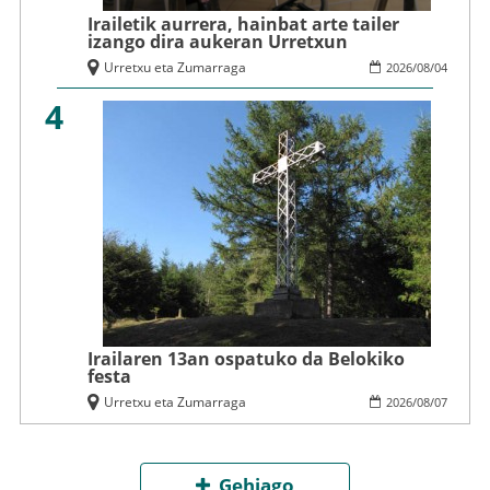
Irailetik aurrera, hainbat arte tailer
izango dira aukeran Urretxun
Urretxu eta Zumarraga
2026
/
08
/
04
4
Irailaren 13an ospatuko da Belokiko
festa
Urretxu eta Zumarraga
2026
/
08
/
07
Gehiago