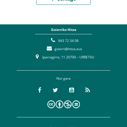
Goierriko Hitza
943 72 34 08
goierri@hitza.eus
Iparragirre, 11 20700 – URRETXU
Nor gara