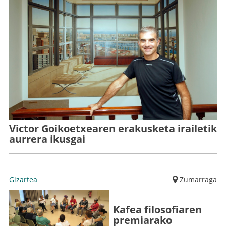
Victor Goikoetxearen erakusketa irailetik
aurrera ikusgai
Gizartea
Zumarraga
Kafea filosofiaren
premiarako