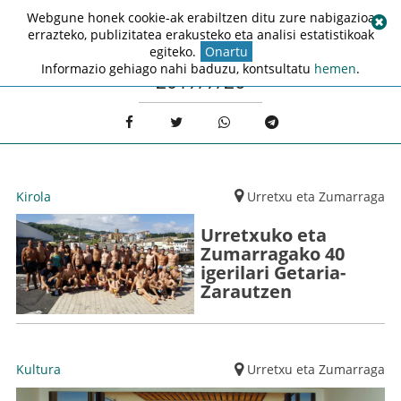
Webgune honek cookie-ak erabiltzen ditu zure nabigazioa
errazteko, publizitatea erakusteko eta analisi estatistikoak
egiteko.
Onartu
Informazio gehiago nahi baduzu, kontsultatu
hemen
.
2017/7/26
Kirola
Urretxu eta Zumarraga
Urretxuko eta
Zumarragako 40
igerilari Getaria-
Zarautzen
Kultura
Urretxu eta Zumarraga