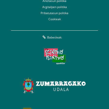
Aniztasun politika
Argitalpen politika
Pribatutasun politika
Cookieak
Babesleak: