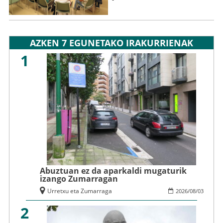
AZKEN 7 EGUNETAKO IRAKURRIENAK
1
Abuztuan ez da aparkaldi mugaturik
izango Zumarragan
Urretxu eta Zumarraga
2026
/
08
/
03
2