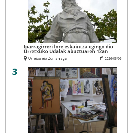
Iparragirreri lore eskaintza egingo dio
Urretxuko Udalak abuztuaren 12an
Urretxu eta Zumarraga
2026
/
08
/
06
3