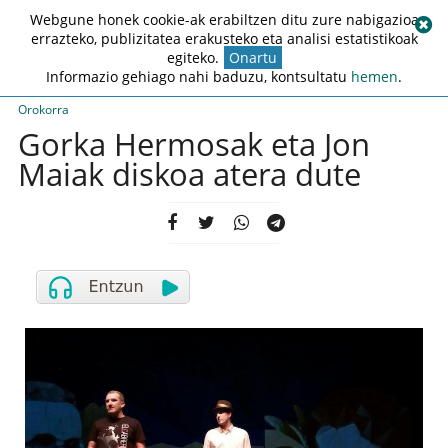
Webgune honek cookie-ak erabiltzen ditu zure nabigazioa
errazteko, publizitatea erakusteko eta analisi estatistikoak
egiteko.
Onartu
Informazio gehiago nahi baduzu, kontsultatu
hemen
.
Orokorra
Gorka Hermosak eta Jon
Maiak diskoa atera dute