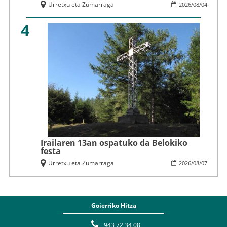
Urretxu eta Zumarraga
2026
/
08
/
04
4
Irailaren 13an ospatuko da Belokiko
festa
Urretxu eta Zumarraga
2026
/
08
/
07
Goierriko Hitza
943 72 34 08