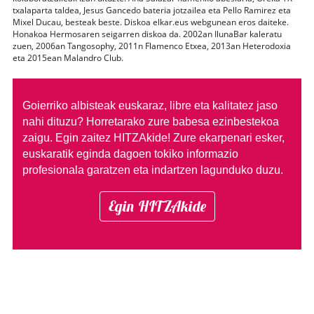
txalaparta taldea, Jesus Gancedo bateria jotzailea eta Pello Ramirez eta
Mixel Ducau, besteak beste. Diskoa elkar.eus webgunean eros daiteke.
Honakoa Hermosaren seigarren diskoa da. 2002an IlunaBar kaleratu
zuen, 2006an Tangosophy, 2011n Flamenco Etxea, 2013an Heterodoxia
eta 2015ean Malandro Club.
Goierriko albisteak euskaraz, libre eta kalitatez jaso
nahi dituzu?
Horretarako zure babesa ezinbestekoa
zaigu. Egin zaitez HITZAkide!
Zure ekarpenari esker,
euskaratik eginda dagoen tokiko informazio
profesionala garatzen eta indartzen lagunduko duzu.
Egin HITZAkide