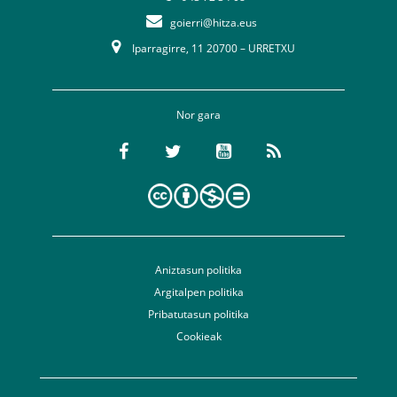
goierri@hitza.eus
Iparragirre, 11 20700 – URRETXU
Nor gara
Aniztasun politika
Argitalpen politika
Pribatutasun politika
Cookieak