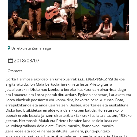
Urretxu eta Zumarraga
2018
/
03
/
07
Otamotz
Gorka Hermosa akordeoilari urretxuarrak
ELE, Lauaxeta-Lorca
diskoa
argitaratu du, Jon Maia bertsolariarekin eta Jesus Prieto gitarra
jotzailearekin. Disko hau izenburu bereko ikuskizunean oinarritua dago
eta Lauaxeta eta Lorca poetak ditu ardatz. Egileen esanetan, Lauaxeta eta
Lorca idazleak poesiaren «bi ikono» dira, bakoitza bere kulturan. Bata,
errepublikanoa eta andaluziarra zen. Bestea, abertzalea eta euskalduna.
Disko hau bizikidetzaren aldeko aldarri- kapen bat da. Horretarako, bi
poetak eredu bezala jartzen dituzte:?biak faxistek fusilatu zituzten, 1936ko
gerran. Hermosak, Maiak eta Prietok beraien lana «eklektikoa» eta
«autobiografikoa» dela diote. Euskal musika, flamenkoa, musika
garaikidea eta rocka nahastu dituzte. Gainera, punta-puntako
kolaboratzaileak izan dituzte: Ana Salazar flamenko abeslaria, Oreka TX