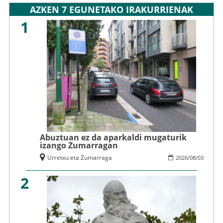
AZKEN 7 EGUNETAKO IRAKURRIENAK
1
Abuztuan ez da aparkaldi mugaturik
izango Zumarragan
Urretxu eta Zumarraga
2026
/
08
/
03
2