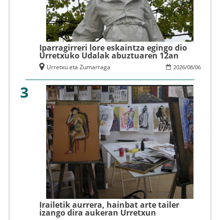
Iparragirreri lore eskaintza egingo dio
Urretxuko Udalak abuztuaren 12an
Urretxu eta Zumarraga
2026
/
08
/
06
3
Irailetik aurrera, hainbat arte tailer
izango dira aukeran Urretxun