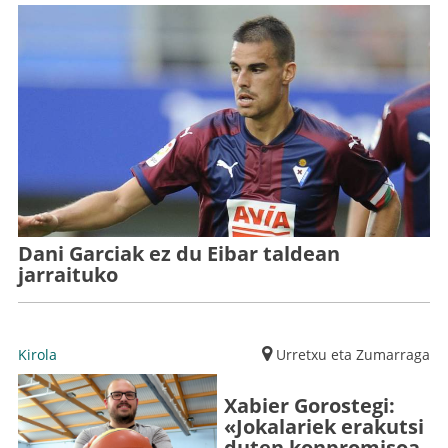
Dani Garciak ez du Eibar taldean
jarraituko
Kirola
Urretxu eta Zumarraga
Xabier Gorostegi:
«Jokalariek erakutsi
duten konpromisoa