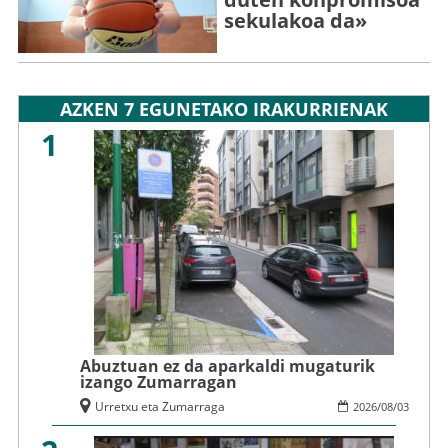
sekulakoa da»
AZKEN 7 EGUNETAKO IRAKURRIENAK
1
Abuztuan ez da aparkaldi mugaturik
izango Zumarragan
Urretxu eta Zumarraga
2026
/
08
/
03