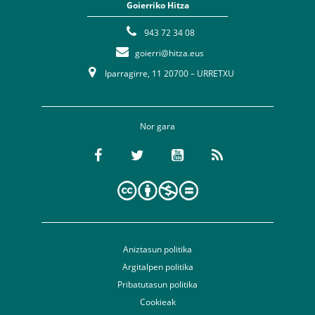
Goierriko Hitza
943 72 34 08
goierri@hitza.eus
Iparragirre, 11 20700 – URRETXU
Nor gara
Aniztasun politika
Argitalpen politika
Pribatutasun politika
Cookieak