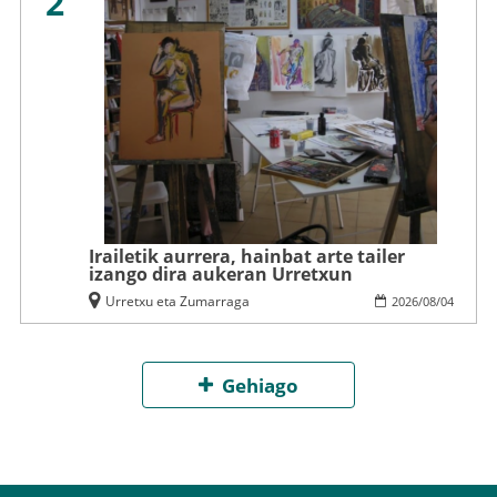
2
Irailetik aurrera, hainbat arte tailer
izango dira aukeran Urretxun
Urretxu eta Zumarraga
2026
/
08
/
04
Gehiago