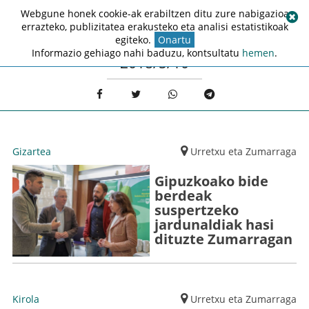
Webgune honek cookie-ak erabiltzen ditu zure nabigazioa
errazteko, publizitatea erakusteko eta analisi estatistikoak
egiteko.
Onartu
Informazio gehiago nahi baduzu, kontsultatu
hemen
.
2018/5/10
Gizartea
Urretxu eta Zumarraga
Gipuzkoako bide
berdeak
suspertzeko
jardunaldiak hasi
dituzte Zumarragan
Kirola
Urretxu eta Zumarraga