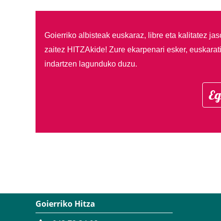
Goierriko albisteak euskaraz, libre eta kalitatez ja
zaitez HITZAkide!
Zure ekarpenari esker, euskarat
indartzen lagunduko duzu.
Eg
Goierriko Hitza