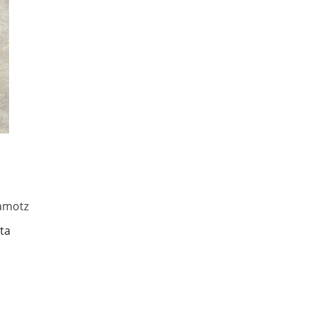
amotz
ta