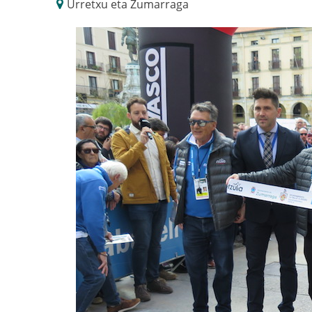
Urretxu eta Zumarraga