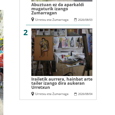
Abuztuan ez da aparkaldi
mugaturik izango
Zumarragan
Urretxu eta Zumarraga
2026
/
08
/
03
2
Irailetik aurrera, hainbat arte
tailer izango dira aukeran
Urretxun
Urretxu eta Zumarraga
2026
/
08
/
04