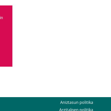
in
Aniztasun politika
Argitalpen politika