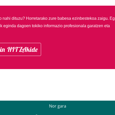
so nahi dituzu?
Horretarako zure babesa ezinbestekoa zaigu. Eg
ik eginda dagoen tokiko informazio profesionala garatzen eta
in HITZAkide
Nor gara