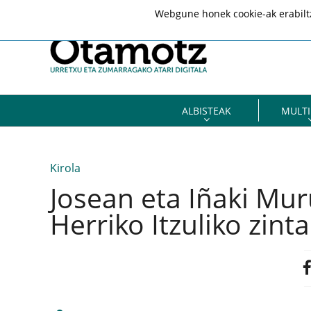
Webgune honek cookie-ak erabiltze
ALBISTEAK
MULTI
Kirola
Josean eta Iñaki Mu
Herriko Itzuliko zinta