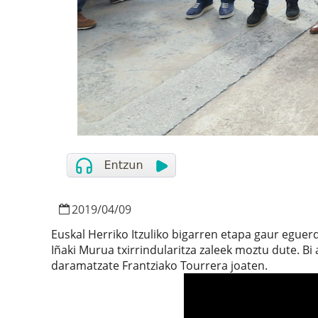
2019
/
04
/
09
Euskal Herriko Itzuliko bigarren etapa gaur eguer
Iñaki Murua txirrindularitza zaleek moztu dute. Bi 
daramatzate Frantziako Tourrera joaten.