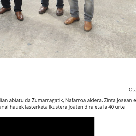
Ot
dian abiatu da Zumarragatik, Nafarroa aldera. Zinta Josean e
anai hauek lasterketa ikustera joaten dira eta ia 40 urte