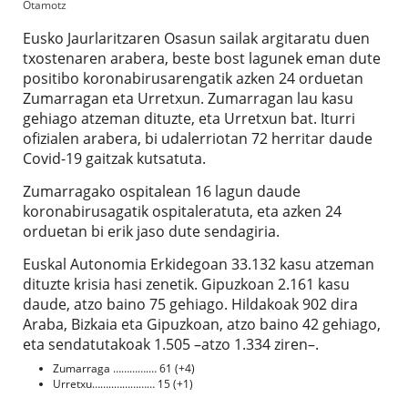
Otamotz
Eusko Jaurlaritzaren Osasun sailak argitaratu duen
txostenaren arabera, beste bost lagunek eman dute
positibo koronabirusarengatik azken 24 orduetan
Zumarragan eta Urretxun. Zumarragan lau kasu
gehiago atzeman dituzte, eta Urretxun bat. Iturri
ofizialen arabera, bi udalerriotan 72 herritar daude
Covid-19 gaitzak kutsatuta.
Zumarragako ospitalean 16 lagun daude
koronabirusagatik ospitaleratuta, eta azken 24
orduetan bi erik jaso dute sendagiria.
Euskal Autonomia Erkidegoan 33.132 kasu atzeman
dituzte krisia hasi zenetik. Gipuzkoan 2.161 kasu
daude, atzo baino 75 gehiago. Hildakoak 902 dira
Araba, Bizkaia eta Gipuzkoan, atzo baino 42 gehiago,
eta sendatutakoak 1.505 –atzo 1.334 ziren–.
Zumarraga ………….… 61 (+4)
Urretxu……..…………… 15 (+1)