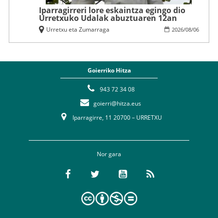
Iparragirreri lore eskaintza egingo dio
Urretxuko Udalak abuztuaren 12an
Urretxu eta Zumarraga
2026
/
08
/
06
Goierriko Hitza
943 72 34 08
goierri@hitza.eus
Iparragirre, 11 20700 – URRETXU
Nor gara