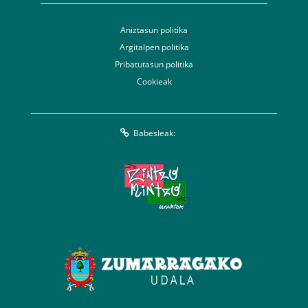
Aniztasun politika
Argitalpen politika
Pribatutasun politika
Cookieak
Babesleak: