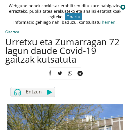
Webgune honek cookie-ak erabiltzen ditu zure nabigazioa
errazteko, publizitatea erakusteko eta analisi estatistikoak
egiteko.
Onartu
Informazio gehiago nahi baduzu, kontsultatu
hemen
.
Gizartea
Urretxu eta Zumarragan 72
lagun daude Covid-19
gaitzak kutsatuta