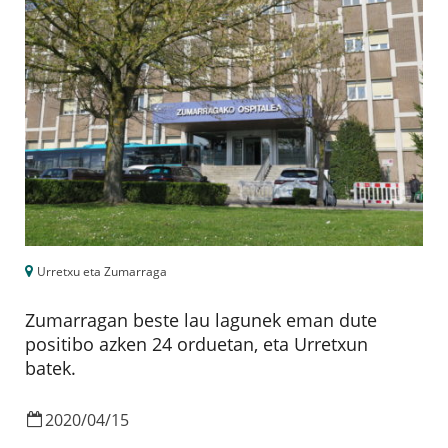
Urretxu eta Zumarraga
Zumarragan beste lau lagunek eman dute
positibo azken 24 orduetan, eta Urretxun
batek.
2020
/
04
/
15