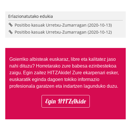
Erlazionatutako edukia
Positibo kasuak Urretxu-Zumarragan (2020-10-13)
Positibo kasuak Urretxu-Zumarragan (2020-10-12)
Goierriko albisteak euskaraz, libre eta kalitatez jaso
nahi dituzu?
Horretarako zure babesa ezinbestekoa
zaigu. Egin zaitez HITZAkide!
Zure ekarpenari esker,
euskaratik eginda dagoen tokiko informazio
profesionala garatzen eta indartzen lagunduko duzu.
Egin HITZAkide