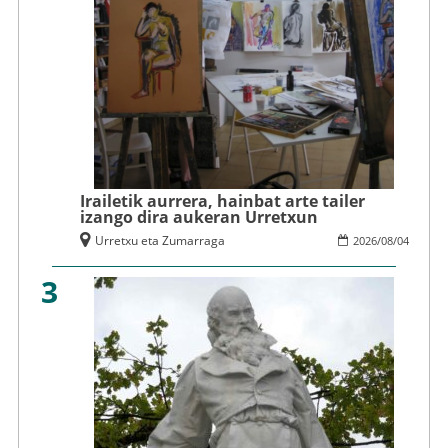
Irailetik aurrera, hainbat arte tailer
izango dira aukeran Urretxun
Urretxu eta Zumarraga
2026
/
08
/
04
3