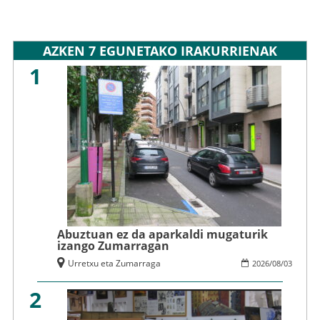
AZKEN 7 EGUNETAKO IRAKURRIENAK
1
Abuztuan ez da aparkaldi mugaturik
izango Zumarragan
Urretxu eta Zumarraga
2026
/
08
/
03
2