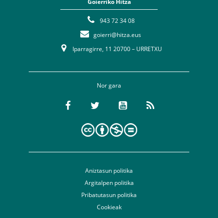
Goierriko Hitza
943 72 34 08
goierri@hitza.eus
Iparragirre, 11 20700 – URRETXU
Nor gara
Aniztasun politika
Argitalpen politika
Pribatutasun politika
Cookieak