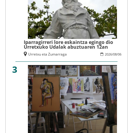
Iparragirreri lore eskaintza egingo dio
Urretxuko Udalak abuztuaren 12an
Urretxu eta Zumarraga
2026
/
08
/
06
3