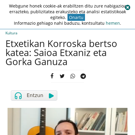
Webgune honek cookie-ak erabiltzen ditu zure nabigazioa
errazteko, publizitatea erakusteko eta analisi estatistikoak
egiteko.
Onartu
Informazio gehiago nahi baduzu, kontsultatu
hemen
.
Kultura
Etxetikan Korroska bertso
katea: Saioa Etxaniz eta
Gorka Ganuza