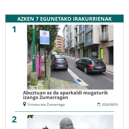
AZKEN 7 EGUNETAKO IRAKURRIENAK
1
Abuztuan ez da aparkaldi mugaturik
izango Zumarragan
Urretxu eta Zumarraga
2026
/
08
/
03
2