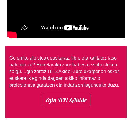
Goierriko albisteak euskaraz, libre eta kalitatez jaso
nahi dituzu?
Horretarako zure babesa ezinbestekoa
zaigu. Egin zaitez HITZAkide!
Zure ekarpenari esker,
euskaratik eginda dagoen tokiko informazio
profesionala garatzen eta indartzen lagunduko duzu.
Egin HITZAkide