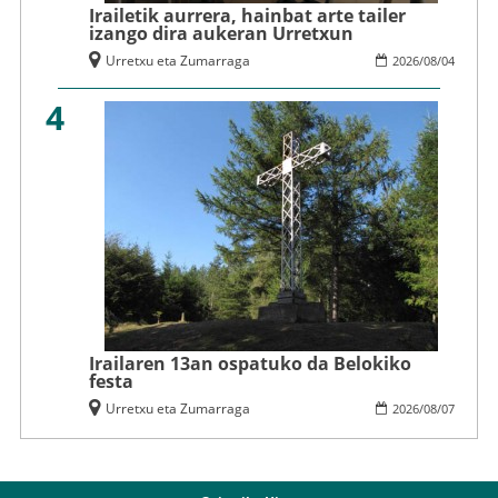
Irailetik aurrera, hainbat arte tailer
izango dira aukeran Urretxun
Urretxu eta Zumarraga
2026
/
08
/
04
4
Irailaren 13an ospatuko da Belokiko
festa
Urretxu eta Zumarraga
2026
/
08
/
07