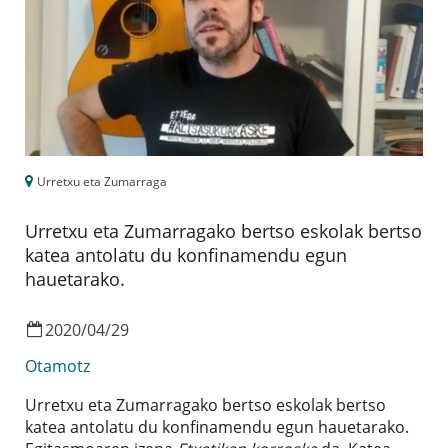
Urretxu eta Zumarraga
Urretxu eta Zumarragako bertso eskolak bertso
katea antolatu du konfinamendu egun
hauetarako.
2020
/
04
/
29
Otamotz
Urretxu eta Zumarragako bertso eskolak bertso
katea antolatu du konfinamendu egun hauetarako.