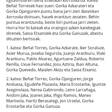
Egitasmoaren izena
Etxetikan korroska
da. Katea
Beñat Torresek hasi zuen: Gorka Azkarateri eta
Gorka Ojangureni puntu bana jarri zien
Batetikan
korroska
doinuan, hauek erantzun zezaten. Behin
puntua erantzunda, beste biri puntua jarri zieten.
Horra hor bi kateak eta oraingoz azken katebegiak
direnek, Saioa Etxanizek eta Gorka Ganuzak, abestu
dituzten bertsoak.
1. katea: Beñat Torres, Gorka Azkarate, Iker Soraluze,
Asier Murua, Joseba Segurola, Juanjo Aranburu, Iñaki
Aranburu, Pablo Alvarez, Agurtzane Zaldua, Roberto
Renilla, Uxue Fernandez, Josu Aztiria, Iban Altuna,
Gorka Quevedo, Maialen Akizu eta Saioa Etxaniz.
2. katea: Beñat Torres, Gorka Ojanguren, Jorge
Andueza, Eguzkiñe Plazaola, Maria Erostarbe, Iguntze
Aseginolaza, Nerea Gabirondo, Leire Larrañaga,
Andoni Jaka, Joanes Jaka, Iñigo Ramos, Manex
Mantxola, Haritz Berasategi, Jon Urzelai, Gorka
Erostarbe eta Gorka Ganuza.