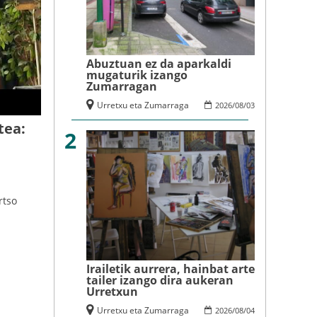
Abuztuan ez da aparkaldi
mugaturik izango
Zumarragan
Urretxu eta Zumarraga
2026
/
08
/
03
tea:
2
rtso
Irailetik aurrera, hainbat arte
tailer izango dira aukeran
Urretxun
Urretxu eta Zumarraga
2026
/
08
/
04