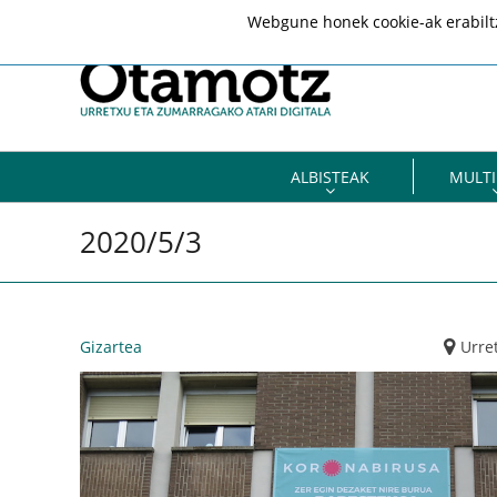
Webgune honek cookie-ak erabiltze
ALBISTEAK
MULTI
2020/5/3
Gizartea
Urre