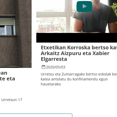
Etxetikan Korroska bertso ka
Arkaitz Aizpuru eta Xabier
Elgarresta
2020
/
05
/
03
ean
Urretxu eta Zumarragako bertso eskolak be
te eta
katea antolatu du konfinamendu egun
hauetarako.
a Urretxun 17