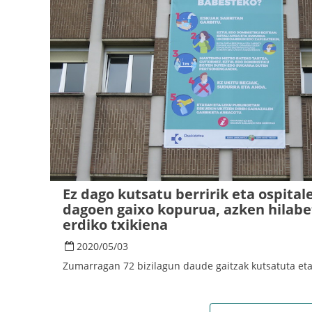
Ez dago kutsatu berririk eta ospital
dagoen gaixo kopurua, azken hilabe
erdiko txikiena
2020
/
05
/
03
Zumarragan 72 bizilagun daude gaitzak kutsatuta et