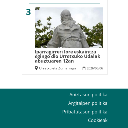
3
Iparragirreri lore eskaintza
egingo dio Urretxuko Udalak
abuztuaren 12an
Urretxu eta Zumarraga
2026
/
08
/
06
Aniztasun politika
Argitalpen politika
Pribatutasun politika
Cookieak