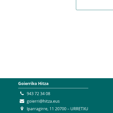
Goierriko Hitza
943 72 34 08
goierri@hitza.eus
Iparragirre, 11 20700 – URRETXU