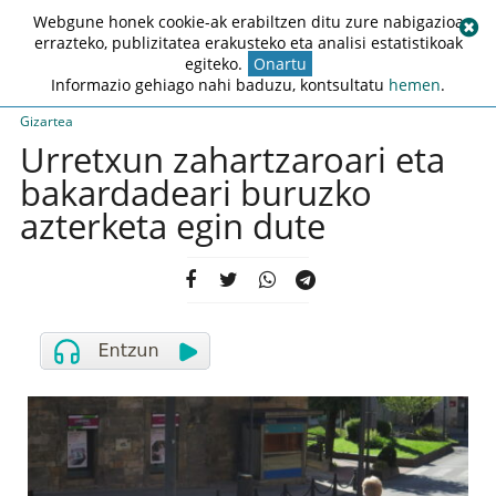
Webgune honek cookie-ak erabiltzen ditu zure nabigazioa
errazteko, publizitatea erakusteko eta analisi estatistikoak
egiteko.
Onartu
Informazio gehiago nahi baduzu, kontsultatu
hemen
.
Gizartea
Urretxun zahartzaroari eta
bakardadeari buruzko
azterketa egin dute