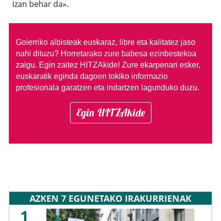
izan behar da».
Goierriko albisteak euskaraz, libre eta kalitatez jaso
nahi dituzu?
Horretarako zure babesa ezinbestekoa
zaigu. Egin zaitez HITZAkide!
Zure ekarpenari esker,
euskaratik eginda dagoen tokiko informazio
profesionala garatzen eta indartzen lagunduko duzu.
Egin HITZAkide
AZKEN 7 EGUNETAKO IRAKURRIENAK
1