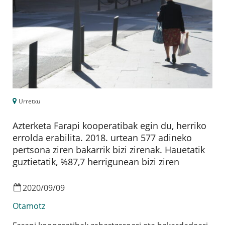
Urretxu
Azterketa Farapi kooperatibak egin du, herriko
errolda erabilita. 2018. urtean 577 adineko
pertsona ziren bakarrik bizi zirenak. Hauetatik
guztietatik, %87,7 herrigunean bizi ziren
2020
/
09
/
09
Otamotz