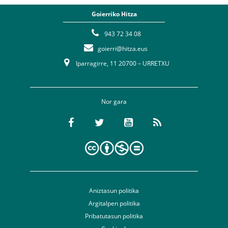
Goierriko Hitza
943 72 34 08
goierri@hitza.eus
Iparragirre, 11 20700 – URRETXU
Nor gara
Aniztasun politika
Argitalpen politika
Pribatutasun politika