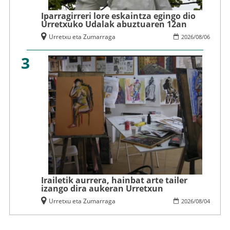
Iparragirreri lore eskaintza egingo dio
Urretxuko Udalak abuztuaren 12an
Urretxu eta Zumarraga
2026
/
08
/
06
3
Irailetik aurrera, hainbat arte tailer
izango dira aukeran Urretxun
Urretxu eta Zumarraga
2026
/
08
/
04