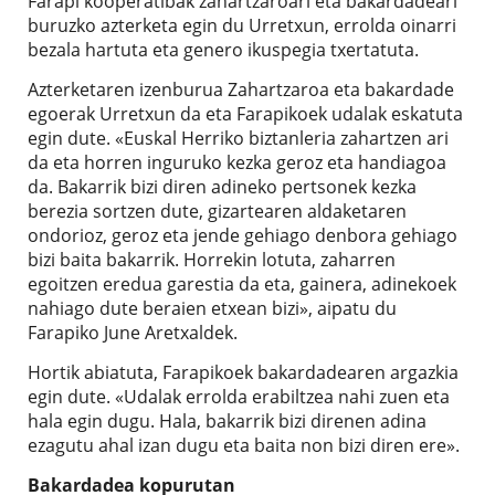
Farapi kooperatibak zahartzaroari eta bakardadeari
buruzko azterketa egin du Urretxun, errolda oinarri
bezala hartuta eta genero ikuspegia txertatuta.
Azterketaren izenburua Zahartzaroa eta bakardade
egoerak Urretxun da eta Farapikoek udalak eskatuta
egin dute. «Euskal Herriko biztanleria zahartzen ari
da eta horren inguruko kezka geroz eta handiagoa
da. Bakarrik bizi diren adineko pertsonek kezka
berezia sortzen dute, gizartearen aldaketaren
ondorioz, geroz eta jende gehiago denbora gehiago
bizi baita bakarrik. Horrekin lotuta, zaharren
egoitzen eredua garestia da eta, gainera, adinekoek
nahiago dute beraien etxean bizi», aipatu du
Farapiko June Aretxaldek.
Hortik abiatuta, Farapikoek bakardadearen argazkia
egin dute. «Udalak errolda erabiltzea nahi zuen eta
hala egin dugu. Hala, bakarrik bizi direnen adina
ezagutu ahal izan dugu eta baita non bizi diren ere».
Bakardadea kopurutan