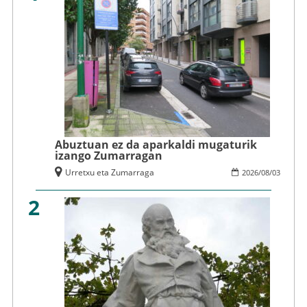
Abuztuan ez da aparkaldi mugaturik
izango Zumarragan
Urretxu eta Zumarraga
2026
/
08
/
03
2