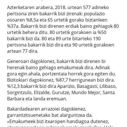
Azterketaren arabera, 2018. urtean 577 adineko
pertsona ziren bakarrik bizi zirenak: populazio
osoaren %8,5a eta 65 urtetik gorako biztanleen
%37a. Bakarrik bizi direnen erdiak baino gehiagok 80
urtetik behera ditu. 80 urtetik gorakoen ia %50
bakarrik bizi da. 80 eta 89 urte bitarteko 190
pertsona bakarrik bizi dira eta 90 urtetik gorakoen
artean 77 dira.
Generoari dagokionez, bakarrik bizi direnen bi
herenak baino gehiago emakumeak dira. Adinak
gora egin ahala, portzentaia horrek gora egiten du.
Bizitokiari dagokionez, %87,7 herrigunean bizi dira.
%12,3 bakarrik bizi dira Aparizio, Basagasti, Lilibaso,
Sorgintzulo, Elizalde, Gurutze, Mundo Mejor, Santa
Barbara eta landa eremuan.
Bakardadearen arrazoiei dagokienez,
garrantzitsuenetako bat alarguntzea da.
«Emakumeek bizi itxaropen handiagoa dutenez,