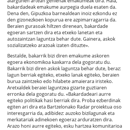
alargunen artean gehienak emakumeak dira. Hala,
bakardadeak emakume aurpegia duela esaten da.
Dena den, Gipuzkoa barnealdean inoiz ezkondu ez
den gizonezkoen kopurua ere azpimarragarria da.
Beraien gurasoak hiltzen direnean, bakardade
egoeran sartzen dira eta etxeko lanetan eta
autozaintzan laguntza behar dute. Gainera, askok
sozializatzeko arazoak izaten dituzte».
Bestalde, bakarrik bizi diren emakume askoren
egoera ekonomikoa kaxkarra dela gogoratu du.
Bakarrik bizi diren askok laguntza behar dute, beraz:
lagun berriak egiteko, etxeko lanak egiteko, beraien
burua zaintzeko edo hilabete amaierara iristeko.
Aretxaldek beraiei laguntzea gizarte guztiaren
erronka dela gogoratu du. «Bakardadeari aurre
egiteko politikak hasi berriak dira. Proba ezberdinak
egiten ari dira eta Bartzelonako Radar proiektua oso
interesgarria da, adibidez: auzoko bizilagunak eta
merkatariak adinekoen egoeraz arduratzen dira.
Arazo honi aurre egiteko, esku hartzea komunitarioa