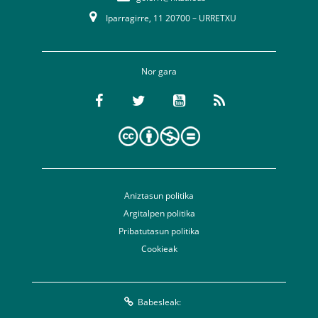
Iparragirre, 11 20700 – URRETXU
Nor gara
Aniztasun politika
Argitalpen politika
Pribatutasun politika
Cookieak
Babesleak: