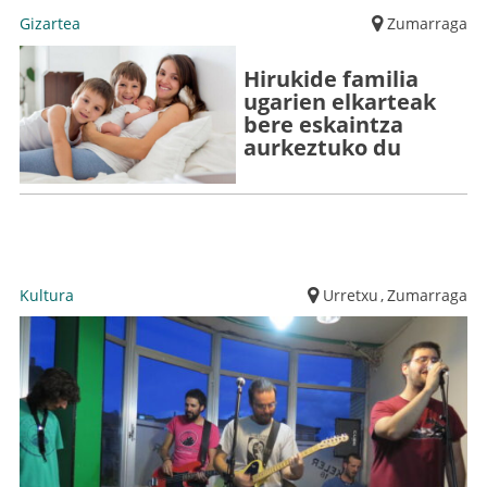
Gizartea
Zumarraga
Hirukide familia
ugarien elkarteak
bere eskaintza
aurkeztuko du
Kultura
Urretxu
,
Zumarraga