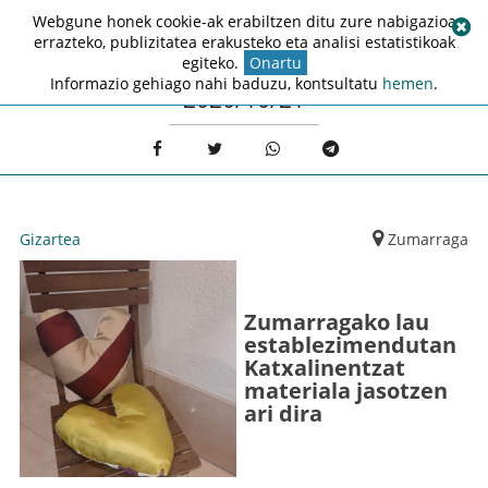
Webgune honek cookie-ak erabiltzen ditu zure nabigazioa
errazteko, publizitatea erakusteko eta analisi estatistikoak
egiteko.
Onartu
Informazio gehiago nahi baduzu, kontsultatu
hemen
.
2020/10/21
Gizartea
Zumarraga
Zumarragako lau
establezimendutan
Katxalinentzat
materiala jasotzen
ari dira