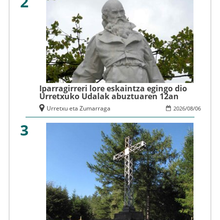
2
Iparragirreri lore eskaintza egingo dio
Urretxuko Udalak abuztuaren 12an
Urretxu eta Zumarraga
2026
/
08
/
06
3