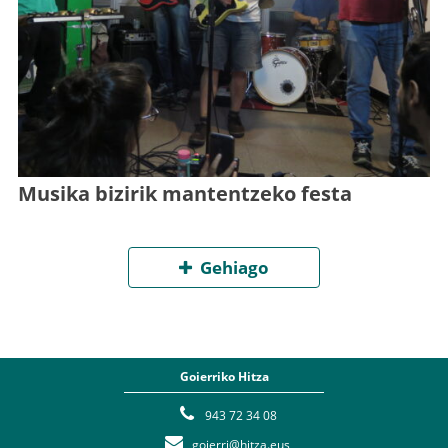
Musika bizirik mantentzeko festa
Gehiago
Goierriko Hitza
943 72 34 08
goierri@hitza.eus