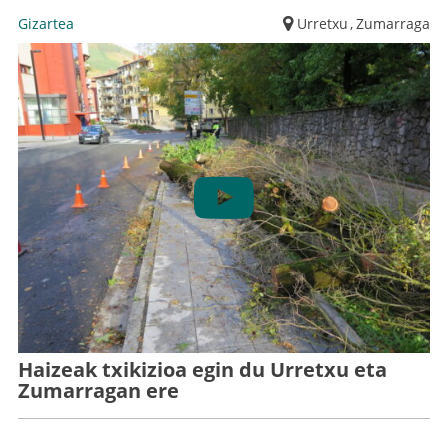
Gizartea
Urretxu
,
Zumarraga
Haizeak txikizioa egin du Urretxu eta
Zumarragan ere