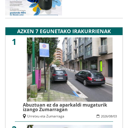
AZKEN 7 EGUNETAKO IRAKURRIENAK
1
Abuztuan ez da aparkaldi mugaturik
izango Zumarragan
Urretxu eta Zumarraga
2026
/
08
/
03