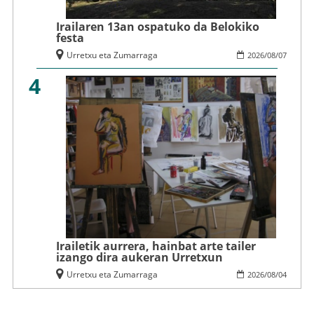
Irailaren 13an ospatuko da Belokiko
festa
Urretxu eta Zumarraga
2026
/
08
/
07
4
Irailetik aurrera, hainbat arte tailer
izango dira aukeran Urretxun
Urretxu eta Zumarraga
2026
/
08
/
04