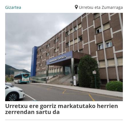
Gizartea
Urretxu eta Zumarraga
Urretxu ere gorriz markatutako herrien
zerrendan sartu da