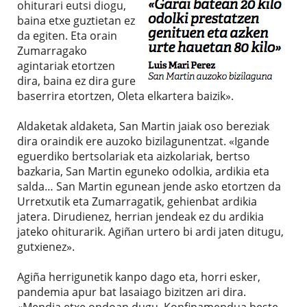
ohiturari eutsi diogu,
baina etxe guztietan ez
da egiten. Eta orain
Zumarragako
agintariak etortzen
dira, baina ez dira gure
baserrira etortzen, Oleta elkartera baizik».
Aldaketak aldaketa, San Martin jaiak oso bereziak
dira oraindik ere auzoko bizilagunentzat. «Igande
eguerdiko bertsolariak eta aizkolariak, bertso
bazkaria, San Martin eguneko odolkia, ardikia eta
salda… San Martin egunean jende asko etortzen da
Urretxutik eta Zumarragatik, gehienbat ardikia
jatera. Dirudienez, herrian jendeak ez du ardikia
jateko ohiturarik. Agiñan urtero bi ardi jaten ditugu,
gutxienez».
Agiña herrigunetik kanpo dago eta, horri esker,
pandemia apur bat lasaiago bizitzen ari dira.
«Mendia etxe ondoan dugu. Konfinamendua beste