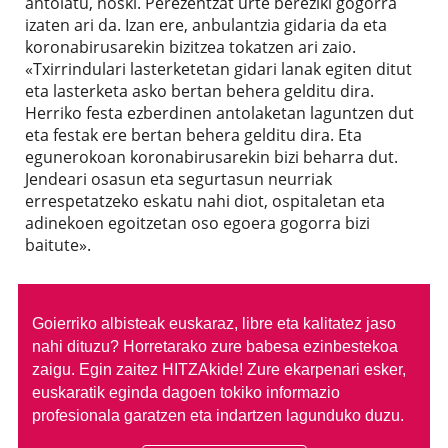
antolatu, noski. Perezentzat urte bereziki gogorra
izaten ari da. Izan ere, anbulantzia gidaria da eta
koronabirusarekin bizitzea tokatzen ari zaio.
«Txirrindulari lasterketetan gidari lanak egiten ditut
eta lasterketa asko bertan behera gelditu dira.
Herriko festa ezberdinen antolaketan laguntzen dut
eta festak ere bertan behera gelditu dira. Eta
egunerokoan koronabirusarekin bizi beharra dut.
Jendeari osasun eta segurtasun neurriak
errespetatzeko eskatu nahi diot, ospitaletan eta
adinekoen egoitzetan oso egoera gogorra bizi
baitute».
Goierriko albisteak euskaraz, libre eta kalitatez jaso
nahi dituzu?
Horretarako zure babesa ezinbestekoa
zaigu. Egin zaitez HITZAkide!
Zure ekarpenari esker,
euskaratik eginda dagoen tokiko informazio
profesionala garatzen eta indartzen lagunduko duzu.