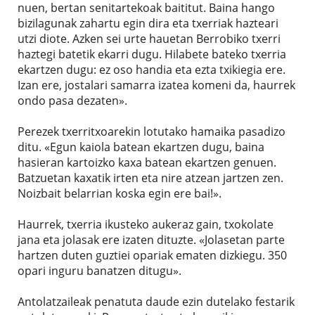
nuen, bertan senitartekoak baititut. Baina hango
bizilagunak zahartu egin dira eta txerriak hazteari
utzi diote. Azken sei urte hauetan Berrobiko txerri
haztegi batetik ekarri dugu. Hilabete bateko txerria
ekartzen dugu: ez oso handia eta ezta txikiegia ere.
Izan ere, jostalari samarra izatea komeni da, haurrek
ondo pasa dezaten».
Perezek txerritxoarekin lotutako hamaika pasadizo
ditu. «Egun kaiola batean ekartzen dugu, baina
hasieran kartoizko kaxa batean ekartzen genuen.
Batzuetan kaxatik irten eta nire atzean jartzen zen.
Noizbait belarrian koska egin ere bai!».
Haurrek, txerria ikusteko aukeraz gain, txokolate
jana eta jolasak ere izaten dituzte. «Jolasetan parte
hartzen duten guztiei opariak ematen dizkiegu. 350
opari inguru banatzen ditugu».
Antolatzaileak penatuta daude ezin dutelako festarik