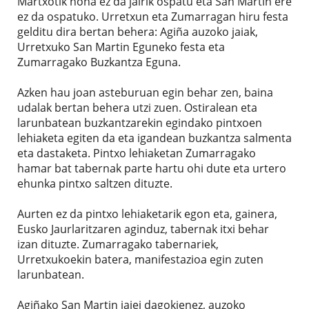
Martxotik hona ez da jairik ospatu eta San Martin ere
ez da ospatuko. Urretxun eta Zumarragan hiru festa
gelditu dira bertan behera: Agiña auzoko jaiak,
Urretxuko San Martin Eguneko festa eta
Zumarragako Buzkantza Eguna.
Azken hau joan asteburuan egin behar zen, baina
udalak bertan behera utzi zuen. Ostiralean eta
larunbatean buzkantzarekin egindako pintxoen
lehiaketa egiten da eta igandean buzkantza salmenta
eta dastaketa. Pintxo lehiaketan Zumarragako
hamar bat tabernak parte hartu ohi dute eta urtero
ehunka pintxo saltzen dituzte.
Aurten ez da pintxo lehiaketarik egon eta, gainera,
Eusko Jaurlaritzaren aginduz, tabernak itxi behar
izan dituzte. Zumarragako tabernariek,
Urretxukoekin batera, manifestazioa egin zuten
larunbatean.
Agiñako San Martin jaiei dagokienez, auzoko