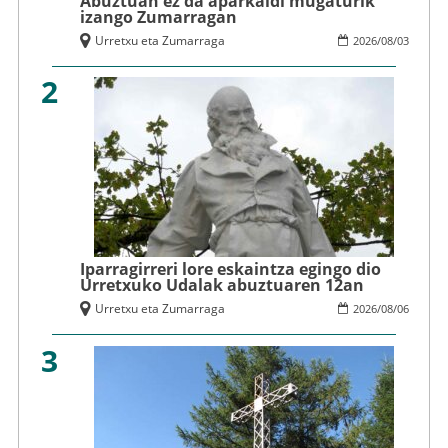
Abuztuan ez da aparkaldi mugaturik
izango Zumarragan
Urretxu eta Zumarraga
2026
/
08
/
03
2
Iparragirreri lore eskaintza egingo dio
Urretxuko Udalak abuztuaren 12an
Urretxu eta Zumarraga
2026
/
08
/
06
3