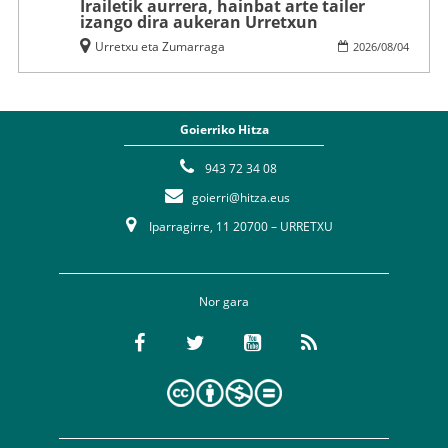
Irailetik aurrera, hainbat arte tailer
izango dira aukeran Urretxun
Urretxu eta Zumarraga
2026
/
08
/
04
Goierriko Hitza
943 72 34 08
goierri@hitza.eus
Iparragirre, 11 20700 – URRETXU
Nor gara