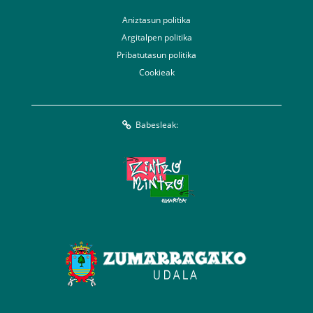
Aniztasun politika
Argitalpen politika
Pribatutasun politika
Cookieak
Babesleak: