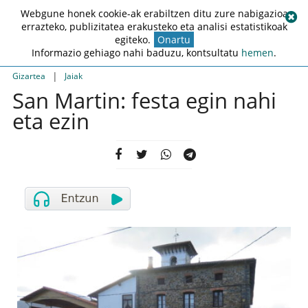
Webgune honek cookie-ak erabiltzen ditu zure nabigazioa
errazteko, publizitatea erakusteko eta analisi estatistikoak
egiteko.
Onartu
Informazio gehiago nahi baduzu, kontsultatu
hemen
.
|
Gizartea
Jaiak
San Martin: festa egin nahi
eta ezin