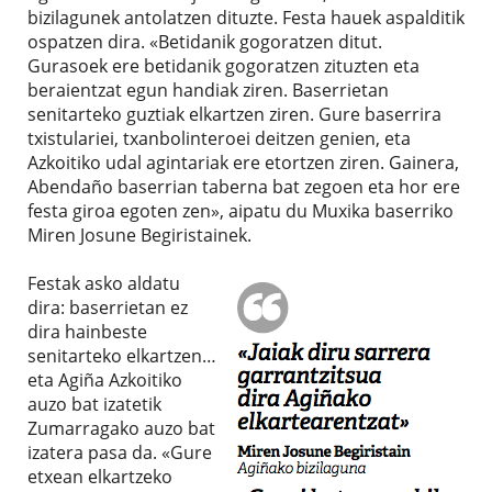
bizilagunek antolatzen dituzte. Festa hauek aspalditik
ospatzen dira. «Betidanik gogoratzen ditut.
Gurasoek ere betidanik gogoratzen zituzten eta
beraientzat egun handiak ziren. Baserrietan
senitarteko guztiak elkartzen ziren. Gure baserrira
txistulariei, txanbolinteroei deitzen genien, eta
Azkoitiko udal agintariak ere etortzen ziren. Gainera,
Abendaño baserrian taberna bat zegoen eta hor ere
festa giroa egoten zen», aipatu du Muxika baserriko
Miren Josune Begiristainek.
Festak asko aldatu
dira: baserrietan ez
dira hainbeste
senitarteko elkartzen…
eta Agiña Azkoitiko
auzo bat izatetik
Zumarragako auzo bat
izatera pasa da. «Gure
etxean elkartzeko