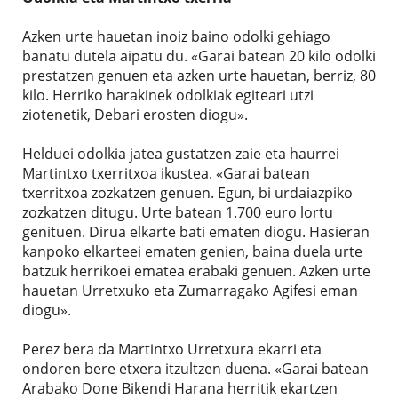
Azken urte hauetan inoiz baino odolki gehiago
banatu dutela aipatu du. «Garai batean 20 kilo odolki
prestatzen genuen eta azken urte hauetan, berriz, 80
kilo. Herriko harakinek odolkiak egiteari utzi
ziotenetik, Debari erosten diogu».
Helduei odolkia jatea gustatzen zaie eta haurrei
Martintxo txerritxoa ikustea. «Garai batean
txerritxoa zozkatzen genuen. Egun, bi urdaiazpiko
zozkatzen ditugu. Urte batean 1.700 euro lortu
genituen. Dirua elkarte bati ematen diogu. Hasieran
kanpoko elkarteei ematen genien, baina duela urte
batzuk herrikoei ematea erabaki genuen. Azken urte
hauetan Urretxuko eta Zumarragako Agifesi eman
diogu».
Perez bera da Martintxo Urretxura ekarri eta
ondoren bere etxera itzultzen duena. «Garai batean
Arabako Done Bikendi Harana herritik ekartzen