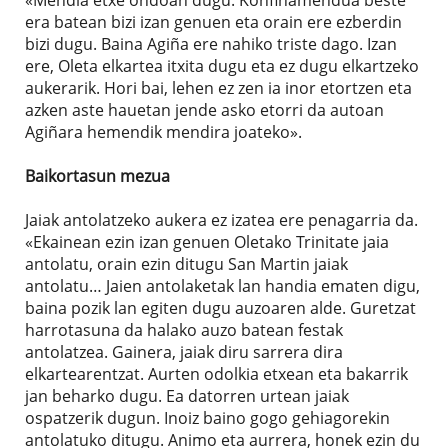
era batean bizi izan genuen eta orain ere ezberdin
bizi dugu. Baina Agiña ere nahiko triste dago. Izan
ere, Oleta elkartea itxita dugu eta ez dugu elkartzeko
aukerarik. Hori bai, lehen ez zen ia inor etortzen eta
azken aste hauetan jende asko etorri da autoan
Agiñara hemendik mendira joateko».
Baikortasun mezua
Jaiak antolatzeko aukera ez izatea ere penagarria da.
«Ekainean ezin izan genuen Oletako Trinitate jaia
antolatu, orain ezin ditugu San Martin jaiak
antolatu… Jaien antolaketak lan handia ematen digu,
baina pozik lan egiten dugu auzoaren alde. Guretzat
harrotasuna da halako auzo batean festak
antolatzea. Gainera, jaiak diru sarrera dira
elkartearentzat. Aurten odolkia etxean eta bakarrik
jan beharko dugu. Ea datorren urtean jaiak
ospatzerik dugun. Inoiz baino gogo gehiagorekin
antolatuko ditugu. Animo eta aurrera, honek ezin du