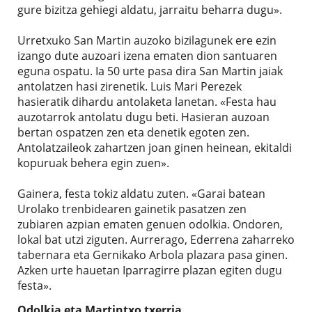
gure bizitza gehiegi aldatu, jarraitu beharra dugu».
Urretxuko San Martin auzoko bizilagunek ere ezin
izango dute auzoari izena ematen dion santuaren
eguna ospatu. Ia 50 urte pasa dira San Martin jaiak
antolatzen hasi zirenetik. Luis Mari Perezek
hasieratik dihardu antolaketa lanetan. «Festa hau
auzotarrok antolatu dugu beti. Hasieran auzoan
bertan ospatzen zen eta denetik egoten zen.
Antolatzaileok zahartzen joan ginen heinean, ekitaldi
kopuruak behera egin zuen».
Gainera, festa tokiz aldatu zuten. «Garai batean
Urolako trenbidearen gainetik pasatzen zen
zubiaren azpian ematen genuen odolkia. Ondoren,
lokal bat utzi ziguten. Aurrerago, Ederrena zaharreko
tabernara eta Gernikako Arbola plazara pasa ginen.
Azken urte hauetan Iparragirre plazan egiten dugu
festa».
Odolkia eta Martintxo txerria