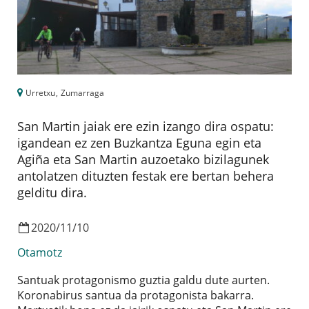
Urretxu
,
Zumarraga
San Martin jaiak ere ezin izango dira ospatu:
igandean ez zen Buzkantza Eguna egin eta
Agiña eta San Martin auzoetako bizilagunek
antolatzen dituzten festak ere bertan behera
gelditu dira.
2020
/
11
/
10
Otamotz
Santuak protagonismo guztia galdu dute aurten.
Koronabirus santua da protagonista bakarra.