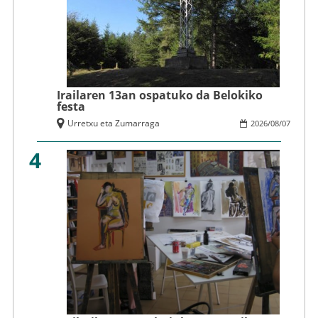
Irailaren 13an ospatuko da Belokiko
festa
Urretxu eta Zumarraga
2026
/
08
/
07
4