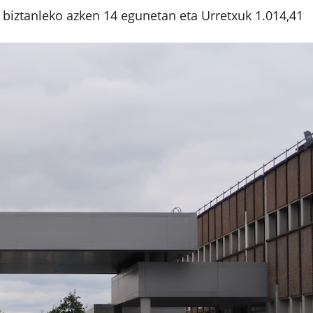
 biztanleko azken 14 egunetan eta Urretxuk 1.014,41