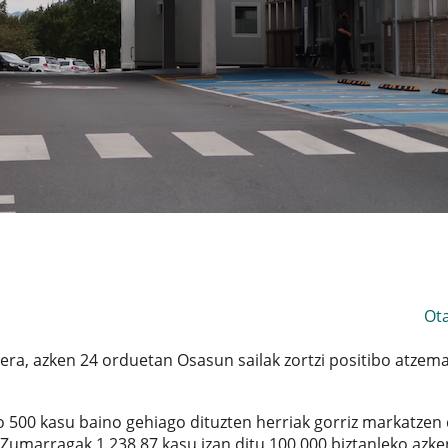
Ot
ra, azken 24 orduetan Osasun sailak zortzi positibo atzem
o 500 kasu baino gehiago dituzten herriak gorriz markatzen 
. Zumarragak 1.238,87 kasu izan ditu 100.000 biztanleko azke