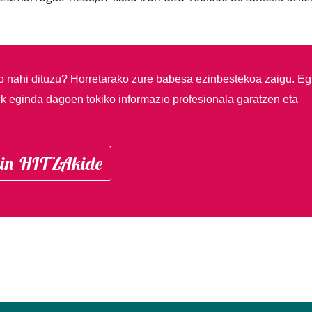
so nahi dituzu?
Horretarako zure babesa ezinbestekoa zaigu. Eg
ik eginda dagoen tokiko informazio profesionala garatzen eta
in HITZAkide