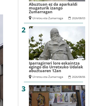
Abuztuan ez da aparkaldi
mugaturik izango
Zumarragan
Urretxu eta Zumarraga
2026
/
08
/
03
2
Iparragirreri lore eskaintza
egingo dio Urretxuko Udalak
abuztuaren 12an
Urretxu eta Zumarraga
2026
/
08
/
06
3