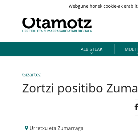
Webgune honek cookie-ak erabiltze
ALBISTEAK
MULTI
Gizartea
Zortzi positibo Zuma
Urretxu eta Zumarraga