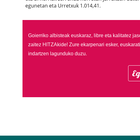
egunetan eta Urretxuk 1.014,41.
Goierriko albisteak euskaraz, libre eta kalitatez ja
zaitez HITZAkide!
Zure ekarpenari esker, euskarat
indartzen lagunduko duzu.
Eg