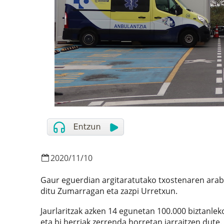
2020
/
11
/
10
Gaur eguerdian argitaratutako txostenaren arabe
ditu Zumarragan eta zazpi Urretxun.
Jaurlaritzak azken 14 egunetan 100.000 biztanlek
eta bi herriak zerrenda horretan jarraitzen dute