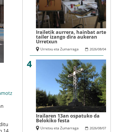
Irailetik aurrera, hainbat arte
tailer izango dira aukeran
Urretxun
Urretxu eta Zumarraga
2026
/
08
/
04
4
amotz
an
Irailaren 13an ospatuko da
Belokiko festa
ditu
Urretxu eta Zumarraga
2026
/
08
/
07
n 14