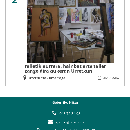
Irailetik aurrera, hainbat arte tailer
izango dira aukeran Urretxun
Urretxu eta Zumarraga
2026
/
08
/
04
Goierriko Hitza
943 72 34 08
goierri@hitza.eus