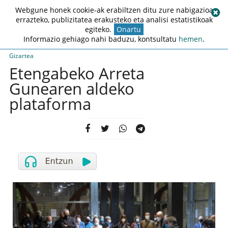
Webgune honek cookie-ak erabiltzen ditu zure nabigazioa
errazteko, publizitatea erakusteko eta analisi estatistikoak
egiteko.
Onartu
Informazio gehiago nahi baduzu, kontsultatu
hemen
.
Gizartea
Etengabeko Arreta
Gunearen aldeko
plataforma