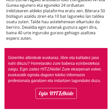
Gunea egunero eta eguneko 24 orduetan
irekitzearen aldeko plataforma eratu zen. Bilerara 50
bizilagun azaldu ziren eta 10 bat laguneko lan taldea
osatu zuten. Talde hau astelehenean elkartuko da
berriro. Deialdia egin zutenak gustura ageri dira,
baina 40 urte inguruko guraso gehiago azaltzea
espero zuten.
Goierriko albisteak euskaraz, libre eta kalitatez jaso
nahi dituzu?
Horretarako zure babesa ezinbestekoa
zaigu. Egin zaitez HITZAkide!
Zure ekarpenari esker,
euskaratik eginda dagoen tokiko informazio
profesionala garatzen eta indartzen lagunduko duzu.
Egin HITZAkide