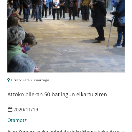
Urretxu eta Zumarraga
Atzoko bileran 50 bat lagun elkartu ziren
2020
/
11
/
19
Otamotz
Atzo Zumarragako anbulatorioko Etengabeko Arreta