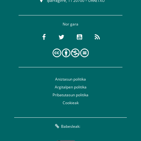
Iparragirre, 11 20700 – URRETXU
Nor gara
Aniztasun politika
Argitalpen politika
Pribatutasun politika
Cookieak
Babesleak: