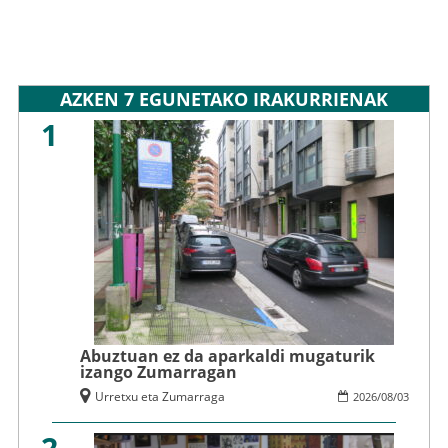
AZKEN 7 EGUNETAKO IRAKURRIENAK
1
Abuztuan ez da aparkaldi mugaturik
izango Zumarragan
Urretxu eta Zumarraga
2026
/
08
/
03
2